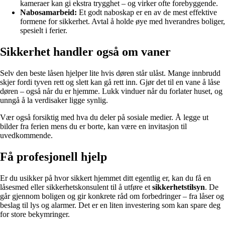
kameraer kan gi ekstra trygghet – og virker ofte forebyggende.
Nabosamarbeid:
Et godt naboskap er en av de mest effektive
formene for sikkerhet. Avtal å holde øye med hverandres boliger,
spesielt i ferier.
Sikkerhet handler også om vaner
Selv den beste låsen hjelper lite hvis døren står ulåst. Mange innbrudd
skjer fordi tyven rett og slett kan gå rett inn. Gjør det til en vane å låse
døren – også når du er hjemme. Lukk vinduer når du forlater huset, og
unngå å la verdisaker ligge synlig.
Vær også forsiktig med hva du deler på sosiale medier. Å legge ut
bilder fra ferien mens du er borte, kan være en invitasjon til
uvedkommende.
Få profesjonell hjelp
Er du usikker på hvor sikkert hjemmet ditt egentlig er, kan du få en
låsesmed eller sikkerhetskonsulent til å utføre et
sikkerhetstilsyn
. De
går gjennom boligen og gir konkrete råd om forbedringer – fra låser og
beslag til lys og alarmer. Det er en liten investering som kan spare deg
for store bekymringer.