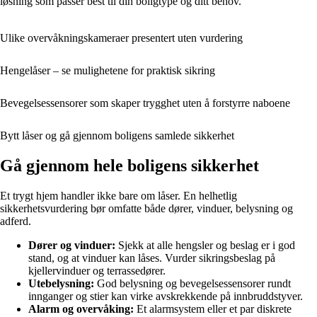
løsning som passer best til din boligtype og ditt behov.
Ulike overvåkningskameraer presentert uten vurdering
Hengelåser – se mulighetene for praktisk sikring
Bevegelsessensorer som skaper trygghet uten å forstyrre naboene
Bytt låser og gå gjennom boligens samlede sikkerhet
Gå gjennom hele boligens sikkerhet
Et trygt hjem handler ikke bare om låser. En helhetlig
sikkerhetsvurdering bør omfatte både dører, vinduer, belysning og
adferd.
Dører og vinduer:
Sjekk at alle hengsler og beslag er i god
stand, og at vinduer kan låses. Vurder sikringsbeslag på
kjellervinduer og terrassedører.
Utebelysning:
God belysning og bevegelsessensorer rundt
innganger og stier kan virke avskrekkende på innbruddstyver.
Alarm og overvåking:
Et alarmsystem eller et par diskrete