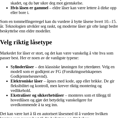
skadet, og du bør sikre deg mot gjentakelse.
Hvis låsen er gammel
– eldre låser kan være lettere å dirke opp
eller bore i.
Som en tommelfingerregel kan du vurdere å bytte låsene hvert 10.–15.
år. Teknologien utvikler seg raskt, og moderne låser gir ofte langt bedre
beskyttelse enn eldre modeller.
Velg riktig låsetype
Markedet for låser er stort, og det kan være vanskelig å vite hva som
passer best. Her er noen av de vanligste typene:
Sylinderlåser
– den klassiske løsningen for ytterdører. Velg en
modell som er godkjent av FG (Forsikringsselskapenes
Godkjennelsesnevnd).
Elektroniske låser
– åpnes med kode, app eller brikke. De gir
fleksibilitet og kontroll, men krever riktig montering og
vedlikehold.
Ekstralåser og sikkerhetslåser
– monteres som et tillegg til
hovedlåsen og gjør det betydelig vanskeligere for
uvedkommende å ta seg inn.
Det kan være lurt å få en autorisert låsesmed til å vurdere hvilken