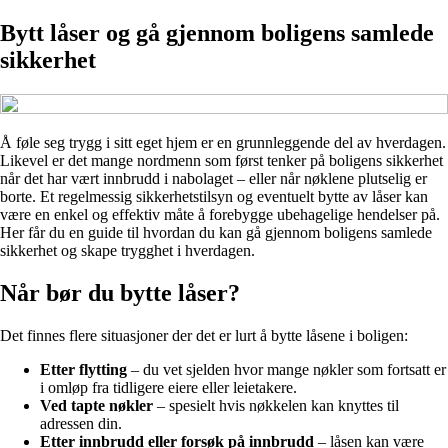
Bytt låser og gå gjennom boligens samlede
sikkerhet
Å føle seg trygg i sitt eget hjem er en grunnleggende del av hverdagen.
Likevel er det mange nordmenn som først tenker på boligens sikkerhet
når det har vært innbrudd i nabolaget – eller når nøklene plutselig er
borte. Et regelmessig sikkerhetstilsyn og eventuelt bytte av låser kan
være en enkel og effektiv måte å forebygge ubehagelige hendelser på.
Her får du en guide til hvordan du kan gå gjennom boligens samlede
sikkerhet og skape trygghet i hverdagen.
Når bør du bytte låser?
Det finnes flere situasjoner der det er lurt å bytte låsene i boligen:
Etter flytting
– du vet sjelden hvor mange nøkler som fortsatt er
i omløp fra tidligere eiere eller leietakere.
Ved tapte nøkler
– spesielt hvis nøkkelen kan knyttes til
adressen din.
Etter innbrudd eller forsøk på innbrudd
– låsen kan være