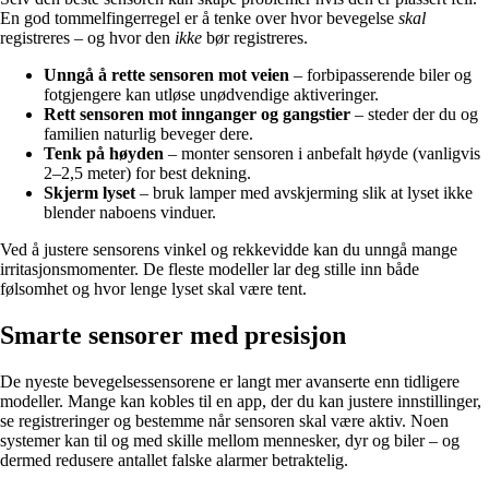
En god tommelfingerregel er å tenke over hvor bevegelse
skal
registreres – og hvor den
ikke
bør registreres.
Unngå å rette sensoren mot veien
– forbipasserende biler og
fotgjengere kan utløse unødvendige aktiveringer.
Rett sensoren mot innganger og gangstier
– steder der du og
familien naturlig beveger dere.
Tenk på høyden
– monter sensoren i anbefalt høyde (vanligvis
2–2,5 meter) for best dekning.
Skjerm lyset
– bruk lamper med avskjerming slik at lyset ikke
blender naboens vinduer.
Ved å justere sensorens vinkel og rekkevidde kan du unngå mange
irritasjonsmomenter. De fleste modeller lar deg stille inn både
følsomhet og hvor lenge lyset skal være tent.
Smarte sensorer med presisjon
De nyeste bevegelsessensorene er langt mer avanserte enn tidligere
modeller. Mange kan kobles til en app, der du kan justere innstillinger,
se registreringer og bestemme når sensoren skal være aktiv. Noen
systemer kan til og med skille mellom mennesker, dyr og biler – og
dermed redusere antallet falske alarmer betraktelig.