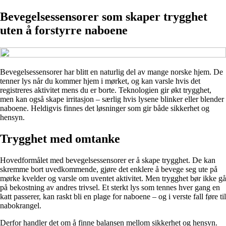
Bevegelsessensorer som skaper trygghet
uten å forstyrre naboene
Bevegelsessensorer har blitt en naturlig del av mange norske hjem. De
tenner lys når du kommer hjem i mørket, og kan varsle hvis det
registreres aktivitet mens du er borte. Teknologien gir økt trygghet,
men kan også skape irritasjon – særlig hvis lysene blinker eller blender
naboene. Heldigvis finnes det løsninger som gir både sikkerhet og
hensyn.
Trygghet med omtanke
Hovedformålet med bevegelsessensorer er å skape trygghet. De kan
skremme bort uvedkommende, gjøre det enklere å bevege seg ute på
mørke kvelder og varsle om uventet aktivitet. Men trygghet bør ikke gå
på bekostning av andres trivsel. Et sterkt lys som tennes hver gang en
katt passerer, kan raskt bli en plage for naboene – og i verste fall føre til
nabokrangel.
Derfor handler det om å finne balansen mellom sikkerhet og hensyn.