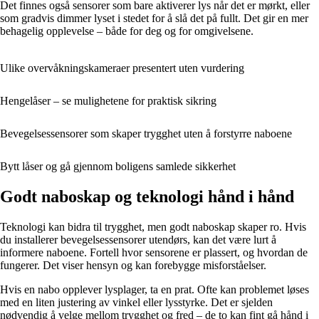
Det finnes også sensorer som bare aktiverer lys når det er mørkt, eller
som gradvis dimmer lyset i stedet for å slå det på fullt. Det gir en mer
behagelig opplevelse – både for deg og for omgivelsene.
Ulike overvåkningskameraer presentert uten vurdering
Hengelåser – se mulighetene for praktisk sikring
Bevegelsessensorer som skaper trygghet uten å forstyrre naboene
Bytt låser og gå gjennom boligens samlede sikkerhet
Godt naboskap og teknologi hånd i hånd
Teknologi kan bidra til trygghet, men godt naboskap skaper ro. Hvis
du installerer bevegelsessensorer utendørs, kan det være lurt å
informere naboene. Fortell hvor sensorene er plassert, og hvordan de
fungerer. Det viser hensyn og kan forebygge misforståelser.
Hvis en nabo opplever lysplager, ta en prat. Ofte kan problemet løses
med en liten justering av vinkel eller lysstyrke. Det er sjelden
nødvendig å velge mellom trygghet og fred – de to kan fint gå hånd i