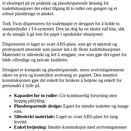
et eksempel på en praktisk og plassbesparende løsning for
toalettsituasjoner der enkel tilgang til to ruller om gangen og et
robust plastdesign er ønsket.
Tork Twin dispenseren for toalettpapir er designet for å holde to
standardruller i T4-systemet. Den lar deg ha en ekstra rull klar, slik
at du unngår å gå tom for papir i upraktiske situasjoner.
Dispenseren er laget av svart ABS-plast, som gir et nøytralt og
profesjonelt utseende som passer inn i de fleste toalettsituasjoner.
Materialet er slitesterkt og lett å rengjøre, noe som gjør det egnet for
både offentlige og private fasiliteter.
Designet er kompakt og plassbesparende, mens avrivningstennene
sikrer en jevn og kontrollert avrivning av papiret. Den intuitive
konstruksjonen gjør det enkelt for brukere å betjene og enkelt for
personalet å fylle på.
Kapasitet for to ruller:
Gir kontinuerlig forsyning uten
hyppig påfylling.
Plassbesparende design:
Egnet for mindre toaletter og trange
rom.
Slitesterkt materiale:
Laget av svart ABS-plast for lang
levetid.
Enkel betjening:
Intuitiv konstruksjon med avrivningstenner