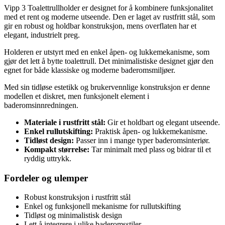
Vipp 3 Toalettrullholder er designet for å kombinere funksjonalitet
med et rent og moderne utseende. Den er laget av rustfritt stål, som
gir en robust og holdbar konstruksjon, mens overflaten har et
elegant, industrielt preg.
Holderen er utstyrt med en enkel åpen- og lukkemekanisme, som
gjør det lett å bytte toalettrull. Det minimalistiske designet gjør den
egnet for både klassiske og moderne baderomsmiljøer.
Med sin tidløse estetikk og brukervennlige konstruksjon er denne
modellen et diskret, men funksjonelt element i
baderomsinnredningen.
Materiale i rustfritt stål:
Gir et holdbart og elegant utseende.
Enkel rullutskifting:
Praktisk åpen- og lukkemekanisme.
Tidløst design:
Passer inn i mange typer baderomsinteriør.
Kompakt størrelse:
Tar minimalt med plass og bidrar til et
ryddig uttrykk.
Fordeler og ulemper
Robust konstruksjon i rustfritt stål
Enkel og funksjonell mekanisme for rullutskifting
Tidløst og minimalistisk design
Lett å integrere i ulike baderomsstiler