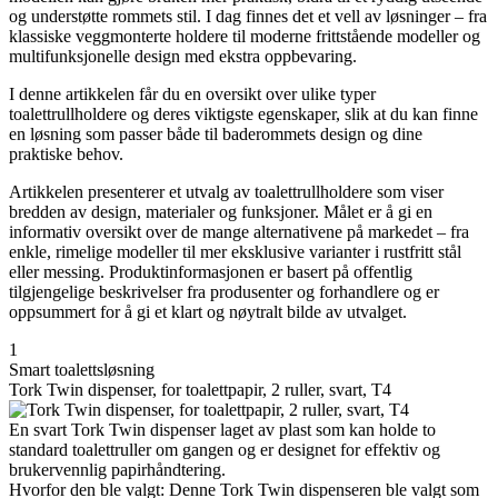
og understøtte rommets stil. I dag finnes det et vell av løsninger – fra
klassiske veggmonterte holdere til moderne frittstående modeller og
multifunksjonelle design med ekstra oppbevaring.
I denne artikkelen får du en oversikt over ulike typer
toalettrullholdere og deres viktigste egenskaper, slik at du kan finne
en løsning som passer både til baderommets design og dine
praktiske behov.
Artikkelen presenterer et utvalg av toalettrullholdere som viser
bredden av design, materialer og funksjoner. Målet er å gi en
informativ oversikt over de mange alternativene på markedet – fra
enkle, rimelige modeller til mer eksklusive varianter i rustfritt stål
eller messing. Produktinformasjonen er basert på offentlig
tilgjengelige beskrivelser fra produsenter og forhandlere og er
oppsummert for å gi et klart og nøytralt bilde av utvalget.
1
Smart toalettsløsning
Tork Twin dispenser, for toalettpapir, 2 ruller, svart, T4
En svart Tork Twin dispenser laget av plast som kan holde to
standard toalettruller om gangen og er designet for effektiv og
brukervennlig papirhåndtering.
Hvorfor den ble valgt: Denne Tork Twin dispenseren ble valgt som