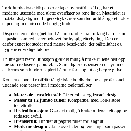
Tork Jumbo toalettdispenser er laget av rustfritt stål og har et
moderne utseende med glatte overflater og rene linjer. Materialet er
motstandsdyktig mot fingeravtrykk, noe som bidrar til å opprettholde
et pent og rent utseende i daglig bruk.
Dispenseren er designet for T2 jumbo-ruller fra Tork og har en stor
kapasitet som reduserer behovet for hyppig etterfylling. Den er
derfor egnet for steder med mange besøkende, der pålitelighet og
hygiene er viktige faktorer.
En integrert restrollfunksjon gjør det mulig å bruke rullene helt opp,
noe som reduserer papiravfall. Samtidig er dispenseren utstyrt med
en brems som hindrer papiret i å rulle for langt ut og berøre gulvet.
Konstruksjonen i rustfritt stål gir både holdbarhet og et profesjonelt
utseende som passer inn i moderne toalettmiljøer.
Materiale i rustfritt stål:
Gir et robust og lettstelt design.
Passer til T2 jumbo-ruller:
Kompatibel med Torks store
toalettruller.
Restrollfunksjon:
Gjør det mulig å bruke rullene helt opp og
redusere avfall.
Bremserull:
Hindrer at papiret ruller for langt ut.
Moderne design:
Glatte overflater og rene linjer som passer