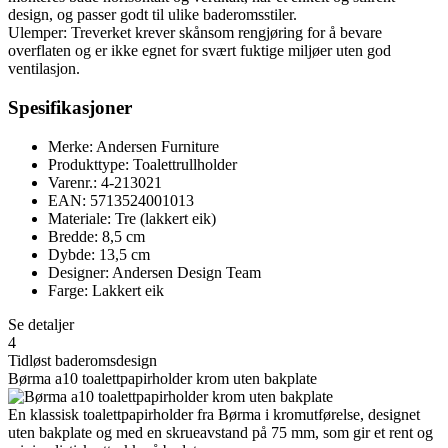
design, og passer godt til ulike baderomsstiler.
Ulemper: Treverket krever skånsom rengjøring for å bevare
overflaten og er ikke egnet for svært fuktige miljøer uten god
ventilasjon.
Spesifikasjoner
Merke: Andersen Furniture
Produkttype: Toalettrullholder
Varenr.: 4-213021
EAN: 5713524001013
Materiale: Tre (lakkert eik)
Bredde: 8,5 cm
Dybde: 13,5 cm
Designer: Andersen Design Team
Farge: Lakkert eik
Se detaljer
4
Tidløst baderomsdesign
Børma a10 toalettpapirholder krom uten bakplate
En klassisk toalettpapirholder fra Børma i kromutførelse, designet
uten bakplate og med en skrueavstand på 75 mm, som gir et rent og