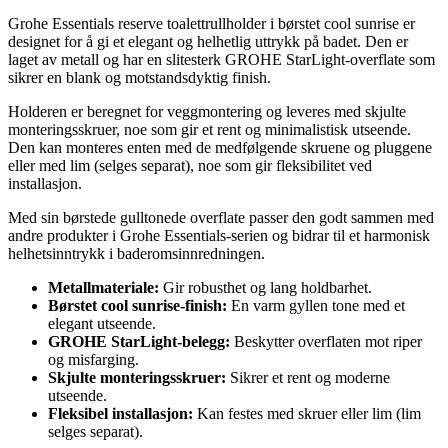
Grohe Essentials reserve toalettrullholder i børstet cool sunrise er
designet for å gi et elegant og helhetlig uttrykk på badet. Den er
laget av metall og har en slitesterk GROHE StarLight-overflate som
sikrer en blank og motstandsdyktig finish.
Holderen er beregnet for veggmontering og leveres med skjulte
monteringsskruer, noe som gir et rent og minimalistisk utseende.
Den kan monteres enten med de medfølgende skruene og pluggene
eller med lim (selges separat), noe som gir fleksibilitet ved
installasjon.
Med sin børstede gulltonede overflate passer den godt sammen med
andre produkter i Grohe Essentials-serien og bidrar til et harmonisk
helhetsinntrykk i baderomsinnredningen.
Metallmateriale:
Gir robusthet og lang holdbarhet.
Børstet cool sunrise-finish:
En varm gyllen tone med et
elegant utseende.
GROHE StarLight-belegg:
Beskytter overflaten mot riper
og misfarging.
Skjulte monteringsskruer:
Sikrer et rent og moderne
utseende.
Fleksibel installasjon:
Kan festes med skruer eller lim (lim
selges separat).