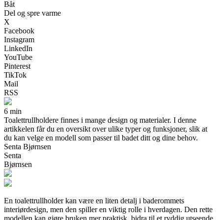
Båt
Del og spre varme
X
Facebook
Instagram
LinkedIn
YouTube
Pinterest
TikTok
Mail
RSS
6 min
Toalettrullholdere finnes i mange design og materialer. I denne
artikkelen får du en oversikt over ulike typer og funksjoner, slik at
du kan velge en modell som passer til badet ditt og dine behov.
Senta Bjørnsen
Senta
Bjørnsen
En toalettrullholder kan være en liten detalj i baderommets
interiørdesign, men den spiller en viktig rolle i hverdagen. Den rette
modellen kan gjøre bruken mer praktisk, bidra til et ryddig utseende