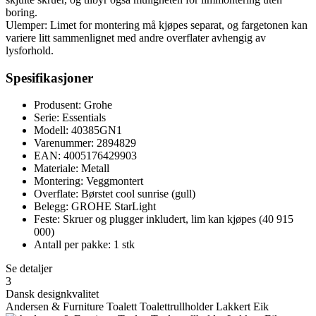
boring.
Ulemper: Limet for montering må kjøpes separat, og fargetonen kan
variere litt sammenlignet med andre overflater avhengig av
lysforhold.
Spesifikasjoner
Produsent: Grohe
Serie: Essentials
Modell: 40385GN1
Varenummer: 2894829
EAN: 4005176429903
Materiale: Metall
Montering: Veggmontert
Overflate: Børstet cool sunrise (gull)
Belegg: GROHE StarLight
Feste: Skruer og plugger inkludert, lim kan kjøpes (40 915
000)
Antall per pakke: 1 stk
Se detaljer
3
Dansk designkvalitet
Andersen & Furniture Toalett Toalettrullholder Lakkert Eik