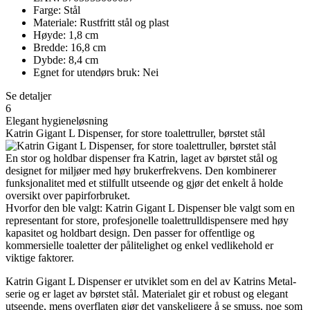
Farge: Stål
Materiale: Rustfritt stål og plast
Høyde: 1,8 cm
Bredde: 16,8 cm
Dybde: 8,4 cm
Egnet for utendørs bruk: Nei
Se detaljer
6
Elegant hygieneløsning
Katrin Gigant L Dispenser, for store toalettruller, børstet stål
En stor og holdbar dispenser fra Katrin, laget av børstet stål og
designet for miljøer med høy brukerfrekvens. Den kombinerer
funksjonalitet med et stilfullt utseende og gjør det enkelt å holde
oversikt over papirforbruket.
Hvorfor den ble valgt: Katrin Gigant L Dispenser ble valgt som en
representant for store, profesjonelle toalettrulldispensere med høy
kapasitet og holdbart design. Den passer for offentlige og
kommersielle toaletter der pålitelighet og enkel vedlikehold er
viktige faktorer.
Katrin Gigant L Dispenser er utviklet som en del av Katrins Metal-
serie og er laget av børstet stål. Materialet gir et robust og elegant
utseende, mens overflaten gjør det vanskeligere å se smuss, noe som