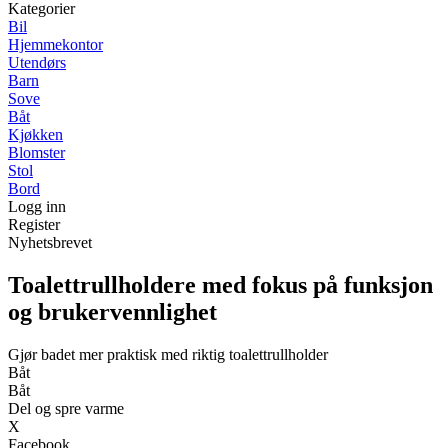
Kategorier
Bil
Hjemmekontor
Utendørs
Barn
Sove
Båt
Kjøkken
Blomster
Stol
Bord
Logg inn
Register
Nyhetsbrevet
Toalettrullholdere med fokus på funksjon
og brukervennlighet
Gjør badet mer praktisk med riktig toalettrullholder
Båt
Båt
Del og spre varme
X
Facebook