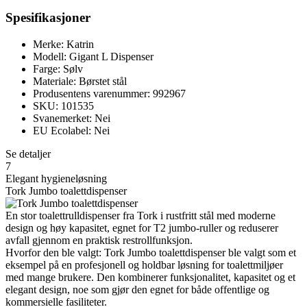
Spesifikasjoner
Merke: Katrin
Modell: Gigant L Dispenser
Farge: Sølv
Materiale: Børstet stål
Produsentens varenummer: 992967
SKU: 101535
Svanemerket: Nei
EU Ecolabel: Nei
Se detaljer
7
Elegant hygieneløsning
Tork Jumbo toalettdispenser
En stor toalettrulldispenser fra Tork i rustfritt stål med moderne
design og høy kapasitet, egnet for T2 jumbo-ruller og reduserer
avfall gjennom en praktisk restrollfunksjon.
Hvorfor den ble valgt: Tork Jumbo toalettdispenser ble valgt som et
eksempel på en profesjonell og holdbar løsning for toalettmiljøer
med mange brukere. Den kombinerer funksjonalitet, kapasitet og et
elegant design, noe som gjør den egnet for både offentlige og
kommersielle fasiliteter.