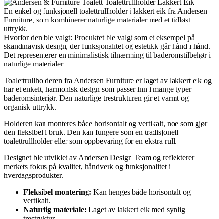
En enkel og funksjonell toalettrullholder i lakkert eik fra Andersen
Furniture, som kombinerer naturlige materialer med et tidløst
uttrykk.
Hvorfor den ble valgt: Produktet ble valgt som et eksempel på
skandinavisk design, der funksjonalitet og estetikk går hånd i hånd.
Det representerer en minimalistisk tilnærming til baderomstilbehør i
naturlige materialer.
Toalettrullholderen fra Andersen Furniture er laget av lakkert eik og
har et enkelt, harmonisk design som passer inn i mange typer
baderomsinteriør. Den naturlige trestrukturen gir et varmt og
organisk uttrykk.
Holderen kan monteres både horisontalt og vertikalt, noe som gjør
den fleksibel i bruk. Den kan fungere som en tradisjonell
toalettrullholder eller som oppbevaring for en ekstra rull.
Designet ble utviklet av Andersen Design Team og reflekterer
merkets fokus på kvalitet, håndverk og funksjonalitet i
hverdagsprodukter.
Fleksibel montering:
Kan henges både horisontalt og
vertikalt.
Naturlig materiale:
Laget av lakkert eik med synlig
trestruktur.