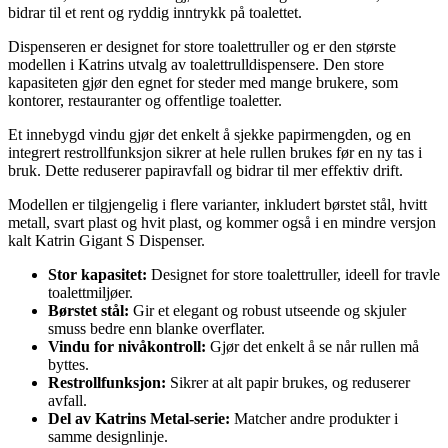
bidrar til et rent og ryddig inntrykk på toalettet.
Dispenseren er designet for store toalettruller og er den største
modellen i Katrins utvalg av toalettrulldispensere. Den store
kapasiteten gjør den egnet for steder med mange brukere, som
kontorer, restauranter og offentlige toaletter.
Et innebygd vindu gjør det enkelt å sjekke papirmengden, og en
integrert restrollfunksjon sikrer at hele rullen brukes før en ny tas i
bruk. Dette reduserer papiravfall og bidrar til mer effektiv drift.
Modellen er tilgjengelig i flere varianter, inkludert børstet stål, hvitt
metall, svart plast og hvit plast, og kommer også i en mindre versjon
kalt Katrin Gigant S Dispenser.
Stor kapasitet:
Designet for store toalettruller, ideell for travle
toalettmiljøer.
Børstet stål:
Gir et elegant og robust utseende og skjuler
smuss bedre enn blanke overflater.
Vindu for nivåkontroll:
Gjør det enkelt å se når rullen må
byttes.
Restrollfunksjon:
Sikrer at alt papir brukes, og reduserer
avfall.
Del av Katrins Metal-serie:
Matcher andre produkter i
samme designlinje.