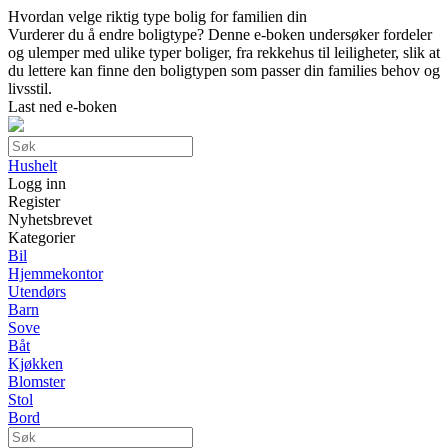
Hvordan velge riktig type bolig for familien din
Vurderer du å endre boligtype? Denne e-boken undersøker fordeler
og ulemper med ulike typer boliger, fra rekkehus til leiligheter, slik at
du lettere kan finne den boligtypen som passer din families behov og
livsstil.
Last ned e-boken
Hushelt
Logg inn
Register
Nyhetsbrevet
Kategorier
Bil
Hjemmekontor
Utendørs
Barn
Sove
Båt
Kjøkken
Blomster
Stol
Bord