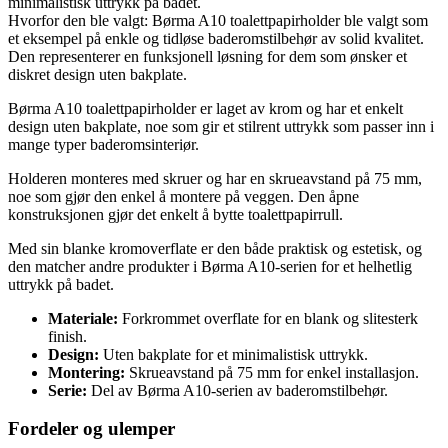
minimalistisk uttrykk på badet.
Hvorfor den ble valgt: Børma A10 toalettpapirholder ble valgt som
et eksempel på enkle og tidløse baderomstilbehør av solid kvalitet.
Den representerer en funksjonell løsning for dem som ønsker et
diskret design uten bakplate.
Børma A10 toalettpapirholder er laget av krom og har et enkelt
design uten bakplate, noe som gir et stilrent uttrykk som passer inn i
mange typer baderomsinteriør.
Holderen monteres med skruer og har en skrueavstand på 75 mm,
noe som gjør den enkel å montere på veggen. Den åpne
konstruksjonen gjør det enkelt å bytte toalettpapirrull.
Med sin blanke kromoverflate er den både praktisk og estetisk, og
den matcher andre produkter i Børma A10-serien for et helhetlig
uttrykk på badet.
Materiale:
Forkrommet overflate for en blank og slitesterk
finish.
Design:
Uten bakplate for et minimalistisk uttrykk.
Montering:
Skrueavstand på 75 mm for enkel installasjon.
Serie:
Del av Børma A10-serien av baderomstilbehør.
Fordeler og ulemper