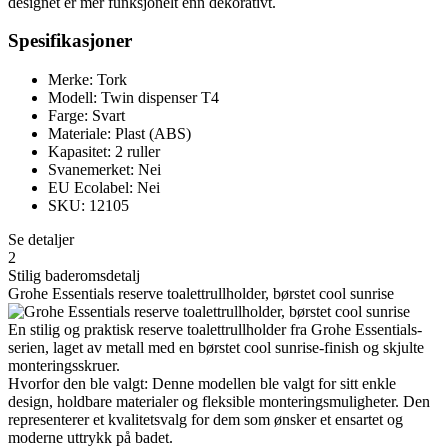
designet er mer funksjonelt enn dekorativt.
Spesifikasjoner
Merke: Tork
Modell: Twin dispenser T4
Farge: Svart
Materiale: Plast (ABS)
Kapasitet: 2 ruller
Svanemerket: Nei
EU Ecolabel: Nei
SKU: 12105
Se detaljer
2
Stilig baderomsdetalj
Grohe Essentials reserve toalettrullholder, børstet cool sunrise
En stilig og praktisk reserve toalettrullholder fra Grohe Essentials-
serien, laget av metall med en børstet cool sunrise-finish og skjulte
monteringsskruer.
Hvorfor den ble valgt: Denne modellen ble valgt for sitt enkle
design, holdbare materialer og fleksible monteringsmuligheter. Den
representerer et kvalitetsvalg for dem som ønsker et ensartet og
moderne uttrykk på badet.