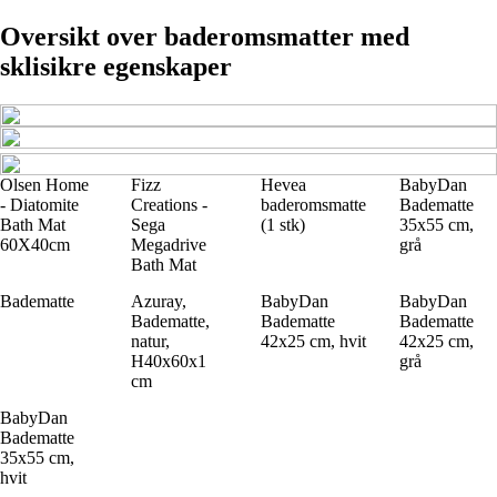
Oversikt over baderomsmatter med
sklisikre egenskaper
Olsen Home
Fizz
Hevea
BabyDan
- Diatomite
Creations -
baderomsmatte
Badematte
Bath Mat
Sega
(1 stk)
35x55 cm,
60X40cm
Megadrive
grå
Bath Mat
Badematte
Azuray,
BabyDan
BabyDan
Badematte,
Badematte
Badematte
natur,
42x25 cm, hvit
42x25 cm,
H40x60x1
grå
cm
BabyDan
Badematte
35x55 cm,
hvit