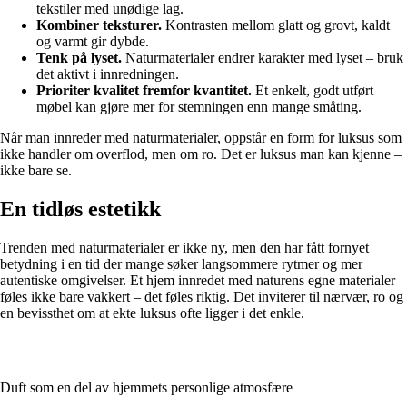
tekstiler med unødige lag.
Kombiner teksturer.
Kontrasten mellom glatt og grovt, kaldt
og varmt gir dybde.
Tenk på lyset.
Naturmaterialer endrer karakter med lyset – bruk
det aktivt i innredningen.
Prioriter kvalitet fremfor kvantitet.
Et enkelt, godt utført
møbel kan gjøre mer for stemningen enn mange småting.
Når man innreder med naturmaterialer, oppstår en form for luksus som
ikke handler om overflod, men om ro. Det er luksus man kan kjenne –
ikke bare se.
En tidløs estetikk
Trenden med naturmaterialer er ikke ny, men den har fått fornyet
betydning i en tid der mange søker langsommere rytmer og mer
autentiske omgivelser. Et hjem innredet med naturens egne materialer
føles ikke bare vakkert – det føles riktig. Det inviterer til nærvær, ro og
en bevissthet om at ekte luksus ofte ligger i det enkle.
Duft som en del av hjemmets personlige atmosfære