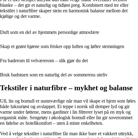
blanke – det gir et naturlig og tidløst preg. Kombinert med tre eller
tekstiler i naturfibre skaper stein en harmonisk balanse mellom det
kjølige og det varme.
Duft som en del av hjemmets personlige atmosfære
Skap et grønt hjørne som frisker opp luften og løfter stemningen
Fra baderom til velværerom – slik gjør du det
Bruk badstuen som en naturlig del av sommerens uteliv
Tekstiler i naturfibre – mykhet og balanse
Ull, lin og bomull er uunnværlige når man vil skape et hjem som føles
både luksuriøst og avslappet. Et teppe i norsk ull demper lyd og gir
varme under føttene, mens gardiner i lin filtrerer lyset på en myk og
organisk måte. Sengetøy i økologisk bomull eller lin gir soverommet
en følelse av hotellkomfort – uten å miste enkelheten.
Ved å velge tekstiler i naturfibre får man ikke bare et vakkert uttrykk,