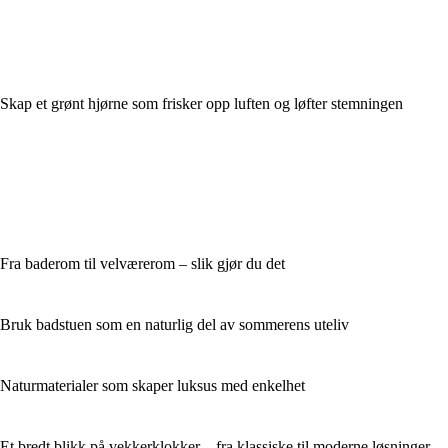
Skap et grønt hjørne som frisker opp luften og løfter stemningen
Fra baderom til velværerom – slik gjør du det
Bruk badstuen som en naturlig del av sommerens uteliv
Naturmaterialer som skaper luksus med enkelhet
Et bredt blikk på vekkerklokker – fra klassiske til moderne løsninger