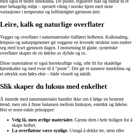
men også et bedre inneklima. De puster, regulerer fukt og bidrar til et
mer behagelig miljø – spesielt viktig i norske hjem med store
variasjoner i temperatur og luftfuktighet gjennom året.
Leire, kalk og naturlige overflater
Vegger og overflater i naturmaterialer fullfører helheten. Kalkmaling,
leirpuss og naturpigmenter gir veggene en levende struktur som endrer
seg med lyset gjennom dagen. I motsetning til glatte, syntetiske
overflater skaper de en følelse av dybde og ro.
Disse materialene er også bærekraftige valg, ofte fri for skadelige
kjemikalier og med evne til å “puste”. Det gir et sunnere inneklima og
et uttrykk som føles ekte – både visuelt og taktilt.
Slik skaper du luksus med enkelhet
Å innrede med naturmaterialer handler ikke om å følge en bestemt
trend, men om å finne balansen mellom funksjon, estetikk og følelse.
Her er noen enkle prinsipper:
Velg få, men ærlige materialer.
Gjenta dem i hele boligen for å
skape helhet.
La overflatene være synlige.
Unngå å dekke tre, stein eller