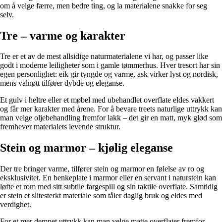
om å velge færre, men bedre ting, og la materialene snakke for seg
selv.
Tre – varme og karakter
Tre er et av de mest allsidige naturmaterialene vi har, og passer like
godt i moderne leiligheter som i gamle tømmerhus. Hver tresort har sin
egen personlighet: eik gir tyngde og varme, ask virker lyst og nordisk,
mens valnøtt tilfører dybde og eleganse.
Et gulv i heltre eller et møbel med ubehandlet overflate eldes vakkert
og får mer karakter med årene. For å bevare treets naturlige uttrykk kan
man velge oljebehandling fremfor lakk – det gir en matt, myk glød som
fremhever materialets levende struktur.
Stein og marmor – kjølig eleganse
Der tre bringer varme, tilfører stein og marmor en følelse av ro og
eksklusivitet. En benkeplate i marmor eller en servant i naturstein kan
løfte et rom med sitt subtile fargespill og sin taktile overflate. Samtidig
er stein et slitesterkt materiale som tåler daglig bruk og eldes med
verdighet.
For et mer dempet uttrykk kan man velge matte overflater fremfor