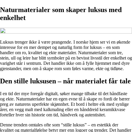
Naturmaterialer som skaper luksus med
enkelhet
Luksus trenger ikke å være prangende. I norske hjem ser vi en økende
interesse for en mer dempet og naturlig form for luksus – en som
handler om ro, kvalitet og ekte materialer. Naturmaterialer som tre,
stein, ull og leire har blitt symboler på en bevisst livsstil der enkelhet og
varighet står i sentrum. Det handler ikke om å fylle hjemmet med dyre
gjenstander, men om å skape rom som føles varme, ekte og tidløse.
Den stille luksusen – når materialet får tale
I en tid der mye foregår digitalt, søker mange tilbake til det håndfaste
og ekte. Naturmaterialer har en egen evne til å skape ro fordi de bærer
preg av naturens uperfekte skjønnhet. Et bord i heltre eik med synlige
årer, en vegg malt med kalkmaling eller en hånddreid keramikkvase
forteller hver sin historie om tid, håndverk og autentisitet.
Denne trenden omtales ofte som “stille luksus” – en estetikk der
kvalitet og materialfølelse betyr mer enn logoer og trender. Det handler