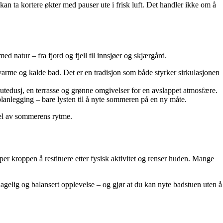
n ta kortere økter med pauser ute i frisk luft. Det handler ikke om å
 natur – fra fjord og fjell til innsjøer og skjærgård.
varme og kalde bad. Det er en tradisjon som både styrker sirkulasjonen
utedusj, en terrasse og grønne omgivelser for en avslappet atmosfære.
planlegging – bare lysten til å nyte sommeren på en ny måte.
 del av sommerens rytme.
er kroppen å restituere etter fysisk aktivitet og renser huden. Mange
hagelig og balansert opplevelse – og gjør at du kan nyte badstuen uten å