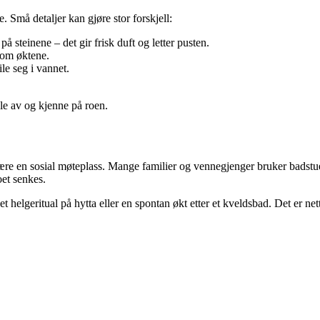
. Små detaljer kan gjøre stor forskjell:
å steinene – det gir frisk duft og letter pusten.
lom øktene.
le seg i vannet.
ble av og kjenne på roen.
 være en sosial møteplass. Mange familier og vennegjenger bruker badstue
et senkes.
et helgeritual på hytta eller en spontan økt etter et kveldsbad. Det er ne