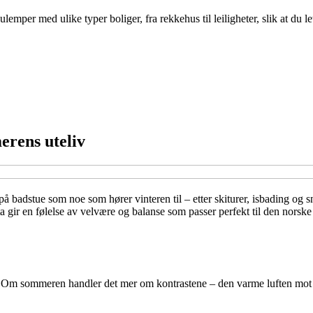
per med ulike typer boliger, fra rekkehus til leiligheter, slik at du le
erens uteliv
badstue som noe som hører vinteren til – etter skiturer, isbading og 
hytta gir en følelse av velvære og balanse som passer perfekt til den nors
n. Om sommeren handler det mer om kontrastene – den varme luften mot