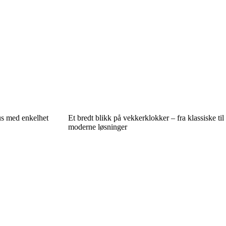
us med enkelhet
Et bredt blikk på vekkerklokker – fra klassiske til
moderne løsninger