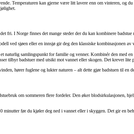
de. Temperaturen kan gjerne være litt lavere enn om vinteren, og du ka
jølighet.
et fri. I Norge finnes det mange steder der du kan kombinere badstue med
odell ved sjøen eller en innsjø gir deg den klassiske kombinasjonen av 
i et naturlig samlingspunkt for familie og venner. Kombinér den med en 
r tilbyr badstuer med utsikt mot vannet eller skogen. Det krever lite 
inden, hører fuglene og lukter naturen – alt dette gjør badstuen til en
adstuebruk om sommeren flere fordeler. Den øker blodsirkulasjonen, hjelp
0 minutter før du kjøler deg ned i vannet eller i skyggen. Det gir en be