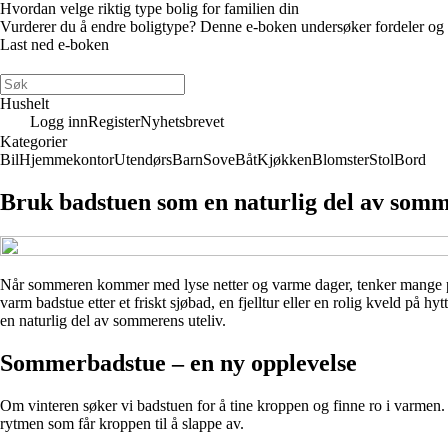
Hvordan velge riktig type bolig for familien din
Vurderer du å endre boligtype? Denne e-boken undersøker fordeler og ulem
Last ned e-boken
Hushelt
Logg inn
Register
Nyhetsbrevet
Kategorier
Bil
Hjemmekontor
Utendørs
Barn
Sove
Båt
Kjøkken
Blomster
Stol
Bord
Bruk badstuen som en naturlig del av somm
Når sommeren kommer med lyse netter og varme dager, tenker mange på 
varm badstue etter et friskt sjøbad, en fjelltur eller en rolig kveld på 
en naturlig del av sommerens uteliv.
Sommerbadstue – en ny opplevelse
Om vinteren søker vi badstuen for å tine kroppen og finne ro i varme
rytmen som får kroppen til å slappe av.