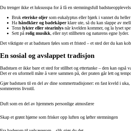
Du trenger ikke et luksusspa for å få en stemningsfull badstueopplevelse
Bruk
eteriske oljer
som eukalyptus eller bjørk i vannet du heller p
Ha
håndklær og badekåper
klare ute, så du kan slappe av mel
Tenn
lykter eller stearinlys
når kvelden kommer, og la lyset spei
Sett på
rolig musikk
, eller nyt stillheten og naturens egne lyder.
Det viktigste er at badstuen føles som et fristed – et sted der du kan ko
En sosial og avslappet tradisjon
Badstuen er ikke bare et sted for stillhet og ettertanke – den kan også
Det er en uformell måte å være sammen på, der praten går lett og tempo
Gjør badstuen til en del av dine sommertradisjoner: en fast kveld i uka, 
sommerens livsstil.
Duft som en del av hjemmets personlige atmosfære
Skap et grønt hjørne som frisker opp luften og løfter stemningen
Fra baderom til velværerom – slik gjør du det