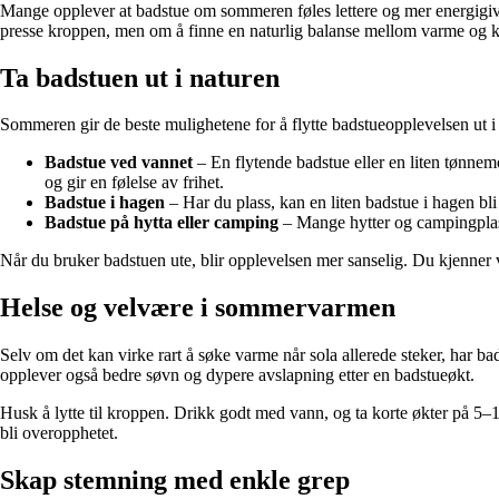
Mange opplever at badstue om sommeren føles lettere og mer energigiven
presse kroppen, men om å finne en naturlig balanse mellom varme og k
Ta badstuen ut i naturen
Sommeren gir de beste mulighetene for å flytte badstueopplevelsen ut i d
Badstue ved vannet
– En flytende badstue eller en liten tønnem
og gir en følelse av frihet.
Badstue i hagen
– Har du plass, kan en liten badstue i hagen bl
Badstue på hytta eller camping
– Mange hytter og campingplasse
Når du bruker badstuen ute, blir opplevelsen mer sanselig. Du kjenner v
Helse og velvære i sommervarmen
Selv om det kan virke rart å søke varme når sola allerede steker, har b
opplever også bedre søvn og dypere avslapning etter en badstueøkt.
Husk å lytte til kroppen. Drikk godt med vann, og ta korte økter på 5–1
bli overopphetet.
Skap stemning med enkle grep