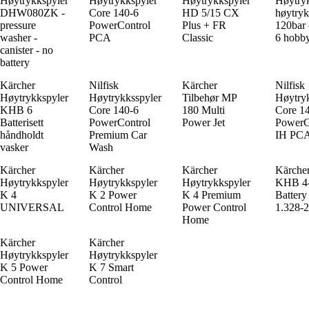
Høytrykkspyler
Høytrykkspyler
Høytrykkspyler
Høytry
DHW080ZK -
Core 140-6
HD 5/15 CX
høytryk
pressure
PowerControl
Plus + FR
120bar 
washer -
PCA
Classic
6 hobb
canister - no
battery
Kärcher
Nilfisk
Kärcher
Nilfisk
Høytrykkspyler
Høytrykksspyler
Tilbehør MP
Høytryk
KHB 6
Core 140-6
180 Multi
Core 1
Batterisett
PowerControl
Power Jet
PowerC
håndholdt
Premium Car
IH PC
vasker
Wash
Kärcher
Kärcher
Kärcher
Kärche
Høytrykkspyler
Høytrykkspyler
Høytrykkspyler
KHB 4
K 4
K 2 Power
K 4 Premium
Battery 
UNIVERSAL
Control Home
Power Control
1.328-2
Home
Kärcher
Kärcher
Høytrykkspyler
Høytrykkspyler
K 5 Power
K 7 Smart
Control Home
Control