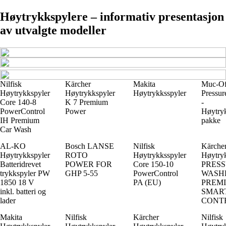
Høytrykkspylere – informativ presentasjon
av utvalgte modeller
Nilfisk
Kärcher
Makita
Muc-Of
Høytrykkspyler
Høytrykkspyler
Høytrykksspyler
Pressur
Core 140-8
K 7 Premium
-
PowerControl
Power
Høytry
IH Premium
pakke
Car Wash
AL-KO
Bosch LANSE
Nilfisk
Kärche
Høytrykkspyler
ROTO
Høytrykksspyler
Høytry
Batteridrevet
POWER FOR
Core 150-10
PRES
trykkspyler PW
GHP 5-55
PowerControl
WASHE
1850 18 V
PA (EU)
PREM
inkl. batteri og
SMAR
lader
CONT
Makita
Nilfisk
Kärcher
Nilfisk