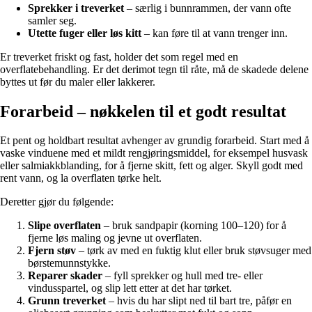
Sprekker i treverket
– særlig i bunnrammen, der vann ofte
samler seg.
Utette fuger eller løs kitt
– kan føre til at vann trenger inn.
Er treverket friskt og fast, holder det som regel med en
overflatebehandling. Er det derimot tegn til råte, må de skadede delene
byttes ut før du maler eller lakkerer.
Forarbeid – nøkkelen til et godt resultat
Et pent og holdbart resultat avhenger av grundig forarbeid. Start med å
vaske vinduene med et mildt rengjøringsmiddel, for eksempel husvask
eller salmiakkblanding, for å fjerne skitt, fett og alger. Skyll godt med
rent vann, og la overflaten tørke helt.
Deretter gjør du følgende:
Slipe overflaten
– bruk sandpapir (korning 100–120) for å
fjerne løs maling og jevne ut overflaten.
Fjern støv
– tørk av med en fuktig klut eller bruk støvsuger med
børstemunnstykke.
Reparer skader
– fyll sprekker og hull med tre- eller
vindusspartel, og slip lett etter at det har tørket.
Grunn treverket
– hvis du har slipt ned til bart tre, påfør en