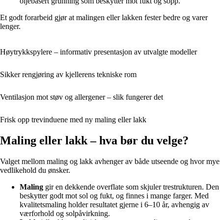
oljebasert grunning som beskytter mot fukt og sopp.
Et godt forarbeid gjør at malingen eller lakken fester bedre og varer
lenger.
Høytrykkspylere – informativ presentasjon av utvalgte modeller
Sikker rengjøring av kjellerens tekniske rom
Ventilasjon mot støv og allergener – slik fungerer det
Frisk opp trevinduene med ny maling eller lakk
Maling eller lakk – hva bør du velge?
Valget mellom maling og lakk avhenger av både utseende og hvor mye
vedlikehold du ønsker.
Maling
gir en dekkende overflate som skjuler trestrukturen. Den
beskytter godt mot sol og fukt, og finnes i mange farger. Med
kvalitetsmaling holder resultatet gjerne i 6–10 år, avhengig av
værforhold og solpåvirkning.