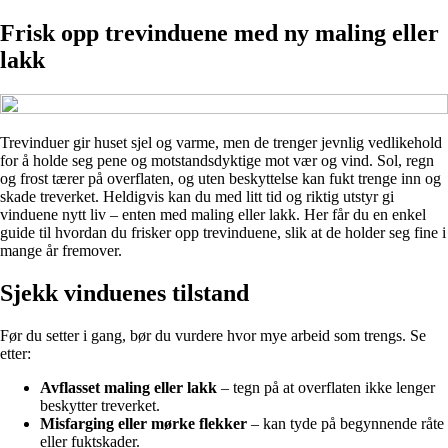
Frisk opp trevinduene med ny maling eller
lakk
Trevinduer gir huset sjel og varme, men de trenger jevnlig vedlikehold
for å holde seg pene og motstandsdyktige mot vær og vind. Sol, regn
og frost tærer på overflaten, og uten beskyttelse kan fukt trenge inn og
skade treverket. Heldigvis kan du med litt tid og riktig utstyr gi
vinduene nytt liv – enten med maling eller lakk. Her får du en enkel
guide til hvordan du frisker opp trevinduene, slik at de holder seg fine i
mange år fremover.
Sjekk vinduenes tilstand
Før du setter i gang, bør du vurdere hvor mye arbeid som trengs. Se
etter:
Avflasset maling eller lakk
– tegn på at overflaten ikke lenger
beskytter treverket.
Misfarging eller mørke flekker
– kan tyde på begynnende råte
eller fuktskader.