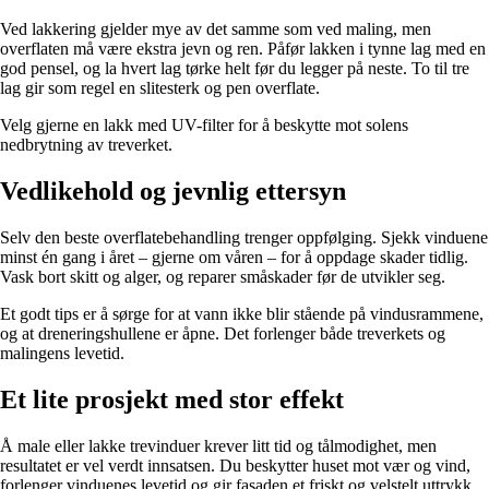
Ved lakkering gjelder mye av det samme som ved maling, men
overflaten må være ekstra jevn og ren. Påfør lakken i tynne lag med en
god pensel, og la hvert lag tørke helt før du legger på neste. To til tre
lag gir som regel en slitesterk og pen overflate.
Velg gjerne en lakk med UV-filter for å beskytte mot solens
nedbrytning av treverket.
Vedlikehold og jevnlig ettersyn
Selv den beste overflatebehandling trenger oppfølging. Sjekk vinduene
minst én gang i året – gjerne om våren – for å oppdage skader tidlig.
Vask bort skitt og alger, og reparer småskader før de utvikler seg.
Et godt tips er å sørge for at vann ikke blir stående på vindusrammene,
og at dreneringshullene er åpne. Det forlenger både treverkets og
malingens levetid.
Et lite prosjekt med stor effekt
Å male eller lakke trevinduer krever litt tid og tålmodighet, men
resultatet er vel verdt innsatsen. Du beskytter huset mot vær og vind,
forlenger vinduenes levetid og gir fasaden et friskt og velstelt uttrykk.