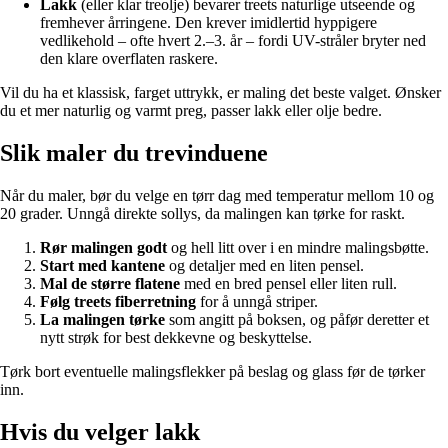
Lakk
(eller klar treolje) bevarer treets naturlige utseende og
fremhever årringene. Den krever imidlertid hyppigere
vedlikehold – ofte hvert 2.–3. år – fordi UV-stråler bryter ned
den klare overflaten raskere.
Vil du ha et klassisk, farget uttrykk, er maling det beste valget. Ønsker
du et mer naturlig og varmt preg, passer lakk eller olje bedre.
Slik maler du trevinduene
Når du maler, bør du velge en tørr dag med temperatur mellom 10 og
20 grader. Unngå direkte sollys, da malingen kan tørke for raskt.
Rør malingen godt
og hell litt over i en mindre malingsbøtte.
Start med kantene
og detaljer med en liten pensel.
Mal de større flatene
med en bred pensel eller liten rull.
Følg treets fiberretning
for å unngå striper.
La malingen tørke
som angitt på boksen, og påfør deretter et
nytt strøk for best dekkevne og beskyttelse.
Tørk bort eventuelle malingsflekker på beslag og glass før de tørker
inn.
Hvis du velger lakk