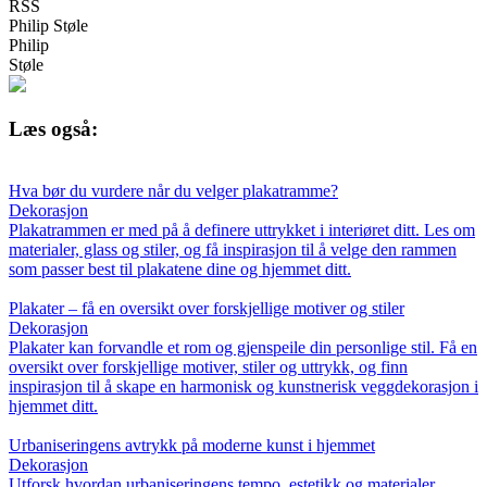
RSS
Philip Støle
Philip
Støle
Læs også:
Hva bør du vurdere når du velger plakatramme?
Dekorasjon
Plakatrammen er med på å definere uttrykket i interiøret ditt. Les om
materialer, glass og stiler, og få inspirasjon til å velge den rammen
som passer best til plakatene dine og hjemmet ditt.
Plakater – få en oversikt over forskjellige motiver og stiler
Dekorasjon
Plakater kan forvandle et rom og gjenspeile din personlige stil. Få en
oversikt over forskjellige motiver, stiler og uttrykk, og finn
inspirasjon til å skape en harmonisk og kunstnerisk veggdekorasjon i
hjemmet ditt.
Urbaniseringens avtrykk på moderne kunst i hjemmet
Dekorasjon
Utforsk hvordan urbaniseringens tempo, estetikk og materialer