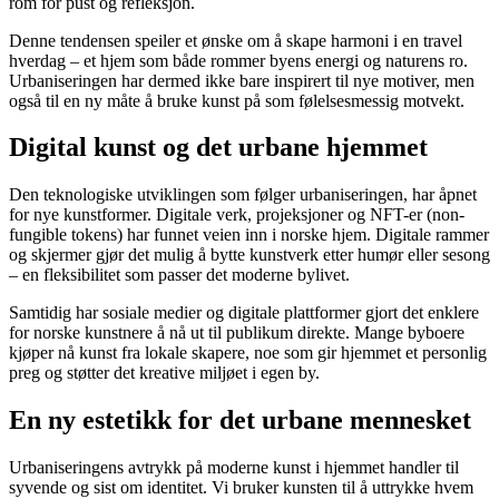
rom for pust og refleksjon.
Denne tendensen speiler et ønske om å skape harmoni i en travel
hverdag – et hjem som både rommer byens energi og naturens ro.
Urbaniseringen har dermed ikke bare inspirert til nye motiver, men
også til en ny måte å bruke kunst på som følelsesmessig motvekt.
Digital kunst og det urbane hjemmet
Den teknologiske utviklingen som følger urbaniseringen, har åpnet
for nye kunstformer. Digitale verk, projeksjoner og NFT-er (non-
fungible tokens) har funnet veien inn i norske hjem. Digitale rammer
og skjermer gjør det mulig å bytte kunstverk etter humør eller sesong
– en fleksibilitet som passer det moderne bylivet.
Samtidig har sosiale medier og digitale plattformer gjort det enklere
for norske kunstnere å nå ut til publikum direkte. Mange byboere
kjøper nå kunst fra lokale skapere, noe som gir hjemmet et personlig
preg og støtter det kreative miljøet i egen by.
En ny estetikk for det urbane mennesket
Urbaniseringens avtrykk på moderne kunst i hjemmet handler til
syvende og sist om identitet. Vi bruker kunsten til å uttrykke hvem