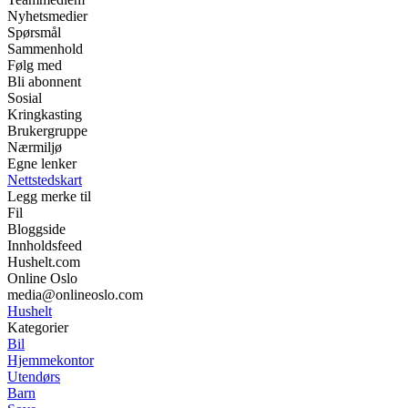
Nyhetsmedier
Spørsmål
Sammenhold
Følg med
Bli abonnent
Sosial
Kringkasting
Brukergruppe
Nærmiljø
Egne lenker
Nettstedskart
Legg merke til
Fil
Bloggside
Innholdsfeed
Hushelt.com
Online Oslo
media@onlineoslo.com
Hushelt
Kategorier
Bil
Hjemmekontor
Utendørs
Barn