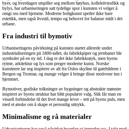
byer, og hverdagen utspiller seg mellom høyhus, kollektivtrafikk og
bylys, har urbaniseringen satt tydelige spor i kunsten vi velger å
omgi oss med hjemme. Moderne boligkunst speiler ikke bare
estetikk, men også livsstil, tempo og behovet for balanse midt i det
urbane.
Fra industri til bymotiv
Urbaniseringens påvirkning på kunsten startet allerede under
industrialiseringen på 1800-tallet, da fabrikkpiper og jernbaner ble
symboler på en ny tid. I dag er det ikke fabrikkrøyk, men byens
rytme, arkitektur og lys som preger moderne kunst. Norske
kunstnere lar seg inspirere av alt fra Oslos skyline til gatebildene i
Bergen og Tromsø, og mange velger å bringe disse motivene inn i
hjemmet.
Bymotiver, grafiske tolkninger av bygninger og abstrakte mønstre
inspirert av byens struktur har blitt populære valg. Slik får man en
visuell forbindelse til det livet mange lever – tett på byens puls, men
med et ønske om å skape et personlig uttrykk.
Minimalisme og rå materialer
Urbaniseringen har også påvirket hvordan vi innreder oss. I takt med