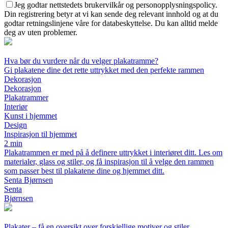
Jeg godtar nettstedets brukervilkår og personopplysningspolicy.
Din registrering betyr at vi kan sende deg relevant innhold og at du
godtar retningslinjene våre for databeskyttelse. Du kan alltid melde
deg av uten problemer.
Hva bør du vurdere når du velger plakatramme?
Gi plakatene dine det rette uttrykket med den perfekte rammen
Dekorasjon
Dekorasjon
Plakatrammer
Interiør
Kunst i hjemmet
Design
Inspirasjon til hjemmet
2 min
Plakatrammen er med på å definere uttrykket i interiøret ditt. Les om
materialer, glass og stiler, og få inspirasjon til å velge den rammen
som passer best til plakatene dine og hjemmet ditt.
Senta Bjørnsen
Senta
Bjørnsen
Plakater – få en oversikt over forskjellige motiver og stiler