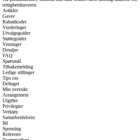
rettighetshaveren.
Artikler
Gaver
Rabattkoder
Vurderinger
Utvalgsguider
Støtteguider
Visninger
Detaljer
FAQ
Spørsmål
Tilbakemelding
Ledige stillinger
Tips oss
Deltager
Min oversikt
Arrangement
Utgifter
Privilegier
Verktøy
Samarbeidsform
Ild
Sponsing
Refererer
Teammedlem