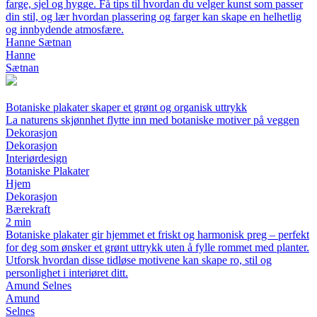
farge, sjel og hygge. Få tips til hvordan du velger kunst som passer
din stil, og lær hvordan plassering og farger kan skape en helhetlig
og innbydende atmosfære.
Hanne Sætnan
Hanne
Sætnan
Botaniske plakater skaper et grønt og organisk uttrykk
La naturens skjønnhet flytte inn med botaniske motiver på veggen
Dekorasjon
Dekorasjon
Interiørdesign
Botaniske Plakater
Hjem
Dekorasjon
Bærekraft
2 min
Botaniske plakater gir hjemmet et friskt og harmonisk preg – perfekt
for deg som ønsker et grønt uttrykk uten å fylle rommet med planter.
Utforsk hvordan disse tidløse motivene kan skape ro, stil og
personlighet i interiøret ditt.
Amund Selnes
Amund
Selnes