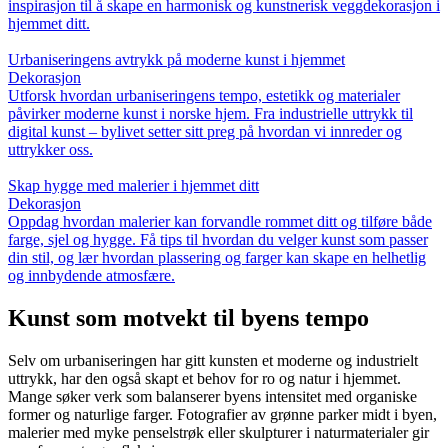
inspirasjon til å skape en harmonisk og kunstnerisk veggdekorasjon i
hjemmet ditt.
Urbaniseringens avtrykk på moderne kunst i hjemmet
Dekorasjon
Utforsk hvordan urbaniseringens tempo, estetikk og materialer
påvirker moderne kunst i norske hjem. Fra industrielle uttrykk til
digital kunst – bylivet setter sitt preg på hvordan vi innreder og
uttrykker oss.
Skap hygge med malerier i hjemmet ditt
Dekorasjon
Oppdag hvordan malerier kan forvandle rommet ditt og tilføre både
farge, sjel og hygge. Få tips til hvordan du velger kunst som passer
din stil, og lær hvordan plassering og farger kan skape en helhetlig
og innbydende atmosfære.
Kunst som motvekt til byens tempo
Selv om urbaniseringen har gitt kunsten et moderne og industrielt
uttrykk, har den også skapt et behov for ro og natur i hjemmet.
Mange søker verk som balanserer byens intensitet med organiske
former og naturlige farger. Fotografier av grønne parker midt i byen,
malerier med myke penselstrøk eller skulpturer i naturmaterialer gir