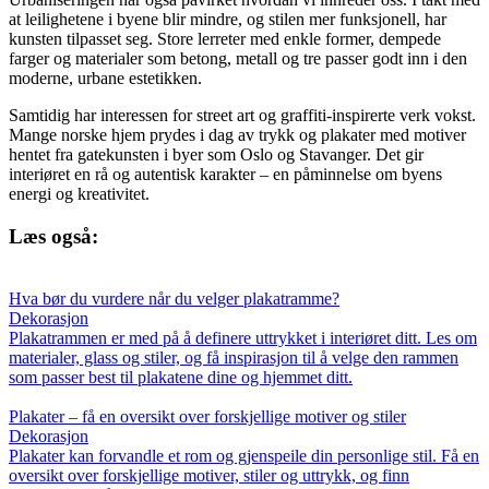
at leilighetene i byene blir mindre, og stilen mer funksjonell, har
kunsten tilpasset seg. Store lerreter med enkle former, dempede
farger og materialer som betong, metall og tre passer godt inn i den
moderne, urbane estetikken.
Samtidig har interessen for street art og graffiti-inspirerte verk vokst.
Mange norske hjem prydes i dag av trykk og plakater med motiver
hentet fra gatekunsten i byer som Oslo og Stavanger. Det gir
interiøret en rå og autentisk karakter – en påminnelse om byens
energi og kreativitet.
Læs også:
Hva bør du vurdere når du velger plakatramme?
Dekorasjon
Plakatrammen er med på å definere uttrykket i interiøret ditt. Les om
materialer, glass og stiler, og få inspirasjon til å velge den rammen
som passer best til plakatene dine og hjemmet ditt.
Plakater – få en oversikt over forskjellige motiver og stiler
Dekorasjon
Plakater kan forvandle et rom og gjenspeile din personlige stil. Få en
oversikt over forskjellige motiver, stiler og uttrykk, og finn