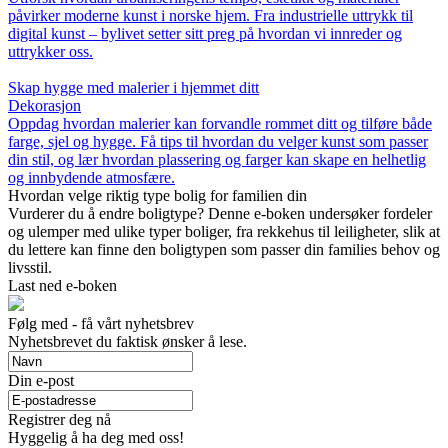
påvirker moderne kunst i norske hjem. Fra industrielle uttrykk til
digital kunst – bylivet setter sitt preg på hvordan vi innreder og
uttrykker oss.
Skap hygge med malerier i hjemmet ditt
Dekorasjon
Oppdag hvordan malerier kan forvandle rommet ditt og tilføre både
farge, sjel og hygge. Få tips til hvordan du velger kunst som passer
din stil, og lær hvordan plassering og farger kan skape en helhetlig
og innbydende atmosfære.
Hvordan velge riktig type bolig for familien din
Vurderer du å endre boligtype? Denne e-boken undersøker fordeler
og ulemper med ulike typer boliger, fra rekkehus til leiligheter, slik at
du lettere kan finne den boligtypen som passer din families behov og
livsstil.
Last ned e-boken
Følg med - få vårt nyhetsbrev
Nyhetsbrevet du faktisk ønsker å lese.
Din e-post
Registrer deg nå
Hyggelig å ha deg med oss!