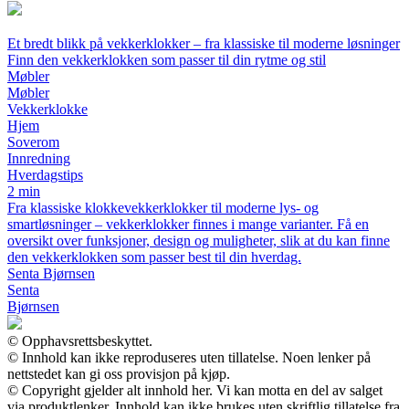
Et bredt blikk på vekkerklokker – fra klassiske til moderne løsninger
Finn den vekkerklokken som passer til din rytme og stil
Møbler
Møbler
Vekkerklokke
Hjem
Soverom
Innredning
Hverdagstips
2 min
Fra klassiske klokkevekkerklokker til moderne lys- og
smartløsninger – vekkerklokker finnes i mange varianter. Få en
oversikt over funksjoner, design og muligheter, slik at du kan finne
den vekkerklokken som passer best til din hverdag.
Senta Bjørnsen
Senta
Bjørnsen
© Opphavsrettsbeskyttet.
© Innhold kan ikke reproduseres uten tillatelse. Noen lenker på
nettstedet kan gi oss provisjon på kjøp.
© Copyright gjelder alt innhold her. Vi kan motta en del av salget
via produktlenker. Innhold kan ikke brukes uten skriftlig tillatelse fra