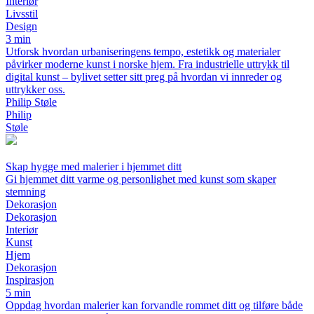
Interiør
Livsstil
Design
3 min
Utforsk hvordan urbaniseringens tempo, estetikk og materialer
påvirker moderne kunst i norske hjem. Fra industrielle uttrykk til
digital kunst – bylivet setter sitt preg på hvordan vi innreder og
uttrykker oss.
Philip Støle
Philip
Støle
Skap hygge med malerier i hjemmet ditt
Gi hjemmet ditt varme og personlighet med kunst som skaper
stemning
Dekorasjon
Dekorasjon
Interiør
Kunst
Hjem
Dekorasjon
Inspirasjon
5 min
Oppdag hvordan malerier kan forvandle rommet ditt og tilføre både