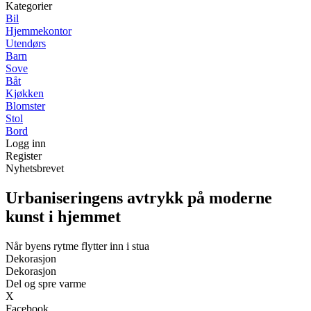
Kategorier
Bil
Hjemmekontor
Utendørs
Barn
Sove
Båt
Kjøkken
Blomster
Stol
Bord
Logg inn
Register
Nyhetsbrevet
Urbaniseringens avtrykk på moderne
kunst i hjemmet
Når byens rytme flytter inn i stua
Dekorasjon
Dekorasjon
Del og spre varme
X
Facebook