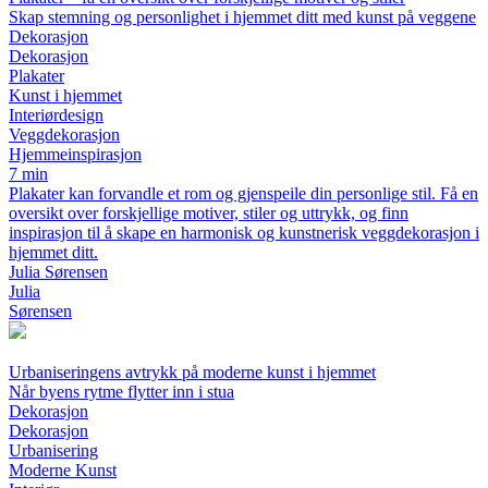
Skap stemning og personlighet i hjemmet ditt med kunst på veggene
Dekorasjon
Dekorasjon
Plakater
Kunst i hjemmet
Interiørdesign
Veggdekorasjon
Hjemmeinspirasjon
7 min
Plakater kan forvandle et rom og gjenspeile din personlige stil. Få en
oversikt over forskjellige motiver, stiler og uttrykk, og finn
inspirasjon til å skape en harmonisk og kunstnerisk veggdekorasjon i
hjemmet ditt.
Julia Sørensen
Julia
Sørensen
Urbaniseringens avtrykk på moderne kunst i hjemmet
Når byens rytme flytter inn i stua
Dekorasjon
Dekorasjon
Urbanisering
Moderne Kunst