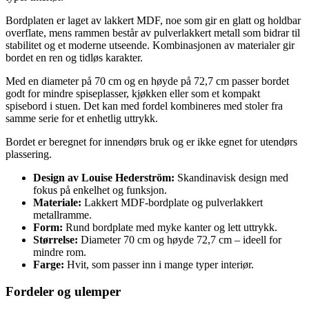
Bordplaten er laget av lakkert MDF, noe som gir en glatt og holdbar
overflate, mens rammen består av pulverlakkert metall som bidrar til
stabilitet og et moderne utseende. Kombinasjonen av materialer gir
bordet en ren og tidløs karakter.
Med en diameter på 70 cm og en høyde på 72,7 cm passer bordet
godt for mindre spiseplasser, kjøkken eller som et kompakt
spisebord i stuen. Det kan med fordel kombineres med stoler fra
samme serie for et enhetlig uttrykk.
Bordet er beregnet for innendørs bruk og er ikke egnet for utendørs
plassering.
Design av Louise Hederström:
Skandinavisk design med
fokus på enkelhet og funksjon.
Materiale:
Lakkert MDF-bordplate og pulverlakkert
metallramme.
Form:
Rund bordplate med myke kanter og lett uttrykk.
Størrelse:
Diameter 70 cm og høyde 72,7 cm – ideell for
mindre rom.
Farge:
Hvit, som passer inn i mange typer interiør.
Fordeler og ulemper