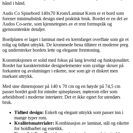
hånd i hånd.
Audo Co Spisebord 140x70 Krom/Laminat Krem er et bord som
forener minimalistisk design med praktisk bruk. Bordet er en del av
Audos Co-serie, som kjennetegnes av et rent formspråk og
gjennomtenkte detaljer.
Bordplaten er laget i laminat med en kremfarget overflate som gir et
rolig og tidløst uttrykk. De krommede bena tilfører et moderne preg
og understreker bordets lette og elegante fremtoning.
Konstruksjonen er solid med fokus på lang levetid og funksjonalitet.
Bordet har karakteristiske designelementer som synlige skruer på
forkanten og avslutninger i eiketre, noe som gir et diskret men
markant uttrykk.
Med sine dimensjoner på 140 x 70 cm og en høyde på 74,5 cm
passer bordet godt for mindre spiseplasser, møterom eller som
arbeidsbord i moderne interiører. Det er ikke egnet for utendørs
bruk.
Tidløst design:
Enkelt og elegant uttrykk som passer inn i
mange typer rom.
Kvalitetsmaterialer:
Kombinasjon av laminat, stål og eiketre
for holdbarhet og estetikk.