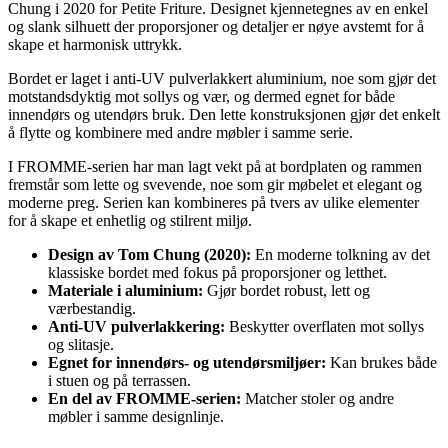
Chung i 2020 for Petite Friture. Designet kjennetegnes av en enkel
og slank silhuett der proporsjoner og detaljer er nøye avstemt for å
skape et harmonisk uttrykk.
Bordet er laget i anti-UV pulverlakkert aluminium, noe som gjør det
motstandsdyktig mot sollys og vær, og dermed egnet for både
innendørs og utendørs bruk. Den lette konstruksjonen gjør det enkelt
å flytte og kombinere med andre møbler i samme serie.
I FROMME-serien har man lagt vekt på at bordplaten og rammen
fremstår som lette og svevende, noe som gir møbelet et elegant og
moderne preg. Serien kan kombineres på tvers av ulike elementer
for å skape et enhetlig og stilrent miljø.
Design av Tom Chung (2020):
En moderne tolkning av det
klassiske bordet med fokus på proporsjoner og letthet.
Materiale i aluminium:
Gjør bordet robust, lett og
værbestandig.
Anti-UV pulverlakkering:
Beskytter overflaten mot sollys
og slitasje.
Egnet for innendørs- og utendørsmiljøer:
Kan brukes både
i stuen og på terrassen.
En del av FROMME-serien:
Matcher stoler og andre
møbler i samme designlinje.