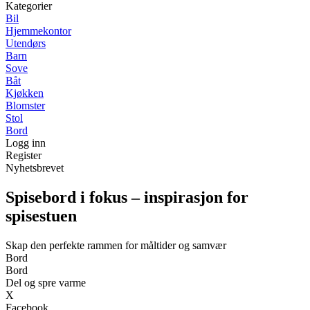
Kategorier
Bil
Hjemmekontor
Utendørs
Barn
Sove
Båt
Kjøkken
Blomster
Stol
Bord
Logg inn
Register
Nyhetsbrevet
Spisebord i fokus – inspirasjon for
spisestuen
Skap den perfekte rammen for måltider og samvær
Bord
Bord
Del og spre varme
X
Facebook