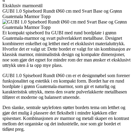
4
Eksklusiv marmorstil
GUBI 1.0 Spisebord Rundt Ø60 cm med Svart Base og Grønn
Guatemala Marmor Topp
Et kompakt spisebord fra GUBI med rund bordplate i grønn
Guatemala-marmor og svart pulverlakkert metallbase. Designet
kombinerer enkelhet og letthet med et eksklusivt materialuttrykk.
Hvorfor det er valgt ut: Dette bordet er valgt for sin kombinasjon av
klassisk marmor, minimalistisk design og kompakte dimensjoner,
noe som gjør det egnet for mindre rom der man ønsker et eksklusivt
uttrykk uten å ta opp mye plass.
GUBI 1.0 Spisebord Rundt Ø60 cm er et designmøbel som forener
funksjonalitet og estetikk i en kompakt form. Bordet har en rund
bordplate i grønn Guatemala-marmor, som gir et naturlig og
karakteristisk uttrykk, mens den svarte pulverlakkerte metallbasen
tilfører et moderne og balansert utseende.
Den slanke, sentrale søylefoten støtter bordets tema om letthet og
gjør det mulig å plassere det fleksibelt i mindre kjøkken eller
spisestuer. Kombinasjonen av marmor og metall skaper en kontrast
mellom det organiske og det industrielle, noe som gir bordet et
tidløst preg.