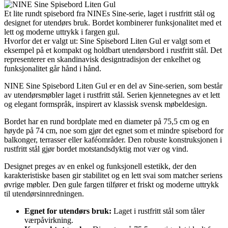
Et lite rundt spisebord fra NINEs Sine-serie, laget i rustfritt stål og
designet for utendørs bruk. Bordet kombinerer funksjonalitet med et
lett og moderne uttrykk i fargen gul.
Hvorfor det er valgt ut: Sine Spisebord Liten Gul er valgt som et
eksempel på et kompakt og holdbart utendørsbord i rustfritt stål. Det
representerer en skandinavisk designtradisjon der enkelhet og
funksjonalitet går hånd i hånd.
NINE Sine Spisebord Liten Gul er en del av Sine-serien, som består
av utendørsmøbler laget i rustfritt stål. Serien kjennetegnes av et lett
og elegant formspråk, inspirert av klassisk svensk møbeldesign.
Bordet har en rund bordplate med en diameter på 75,5 cm og en
høyde på 74 cm, noe som gjør det egnet som et mindre spisebord for
balkonger, terrasser eller kaféområder. Den robuste konstruksjonen i
rustfritt stål gjør bordet motstandsdyktig mot vær og vind.
Designet preges av en enkel og funksjonell estetikk, der den
karakteristiske basen gir stabilitet og en lett svai som matcher seriens
øvrige møbler. Den gule fargen tilfører et friskt og moderne uttrykk
til utendørsinnredningen.
Egnet for utendørs bruk:
Laget i rustfritt stål som tåler
værpåvirkning.