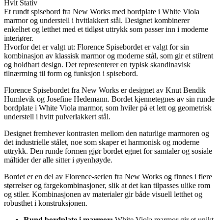
Et rundt spisebord fra New Works med bordplate i White Viola
marmor og understell i hvitlakkert stål. Designet kombinerer
enkelhet og letthet med et tidløst uttrykk som passer inn i moderne
interiører.
Hvorfor det er valgt ut: Florence Spisebordet er valgt for sin
kombinasjon av klassisk marmor og moderne stål, som gir et stilrent
og holdbart design. Det representerer en typisk skandinavisk
tilnærming til form og funksjon i spisebord.
Florence Spisebordet fra New Works er designet av Knut Bendik
Humlevik og Josefine Hedemann. Bordet kjennetegnes av sin runde
bordplate i White Viola marmor, som hviler på et lett og geometrisk
understell i hvitt pulverlakkert stål.
Designet fremhever kontrasten mellom den naturlige marmoren og
det industrielle stålet, noe som skaper et harmonisk og moderne
uttrykk. Den runde formen gjør bordet egnet for samtaler og sosiale
måltider der alle sitter i øyenhøyde.
Bordet er en del av Florence-serien fra New Works og finnes i flere
størrelser og fargekombinasjoner, slik at det kan tilpasses ulike rom
og stiler. Kombinasjonen av materialer gir både visuell letthet og
robusthet i konstruksjonen.
Rund bordplate i marmor:
White Viola marmor gir et unikt