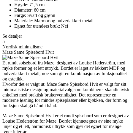
Høyde: 71,5 cm
Diameter: 60 cm
Farge: Svart og grønn
Materiale: Marmor og pulverlakkert metall
Egnet for utendørs bruk: Nei
Se detaljer
5
Nordisk minimalisme
Maze Same Spisebord Hvit
Et rundt spisebord fra Maze, designet av Louise Hederström, med
myke former og et lett uttrykk. Bordet er laget av lakkert MDF og
pulverlakkert metall, noe som gir en kombinasjon av funksjonalitet
og estetikk.
Hvorfor det er valgt ut: Maze Same Spisebord Hvit er valgt for sitt
minimalistiske design og materialvalg som kombinerer skandinavisk
enkelhet med praktisk brukervennlighet. Det representerer en
moderne løsning for mindre spiseplasser eller kjøkken, der form og
funksjon skal gå hånd i hånd.
Maze Same Spisebord Hvit er et rundt spisebord som er designet av
Louise Hederström for Maze. Bordet kjennetegnes av sine myke
linjer og et lett, harmonisk uttrykk som gjør det egnet for mange
typer interiør.