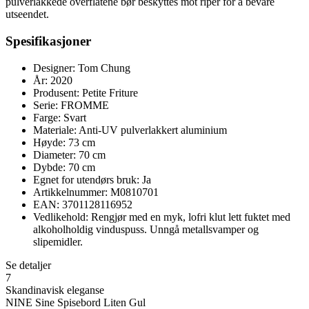
pulverlakkede overflatene bør beskyttes mot riper for å bevare
utseendet.
Spesifikasjoner
Designer: Tom Chung
År: 2020
Produsent: Petite Friture
Serie: FROMME
Farge: Svart
Materiale: Anti-UV pulverlakkert aluminium
Høyde: 73 cm
Diameter: 70 cm
Dybde: 70 cm
Egnet for utendørs bruk: Ja
Artikkelnummer: M0810701
EAN: 3701128116952
Vedlikehold: Rengjør med en myk, lofri klut lett fuktet med
alkoholholdig vinduspuss. Unngå metallsvamper og
slipemidler.
Se detaljer
7
Skandinavisk eleganse
NINE Sine Spisebord Liten Gul