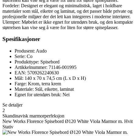
størrelsen kan vise seg å være for liten for større spiseplasser.
Fordeler: Designet er elegant og minimalistisk, laget i holdbare
materialer som stål, eiketre og laminat, og det passer både private og
profesjonelle miljøer der det lett kan integreres i moderne interiører.
Ulemper: Møbelet er ikke egnet for utendørs bruk, og den kompakte
størrelsen kan vise seg å være for liten for større spiseplasser.
Spesifikasjoner
Produsent: Audo
Serie: Co
Produkttype: Spisebord
Artikkelnummer: 71146-001995
EAN: 5709262240630
Mål: 140 x 70 x 74,5 cm (L x D x H)
Farge: Krom, terra krem
Materiale: Stål, eiketre, laminat
Egnet for utendørs bruk: Nei
Se detaljer
2
Skandinavisk marmorperfeksjon
New Works Florence Spisebord Ø120 White Viola Marmor m. Hvit
Stativ