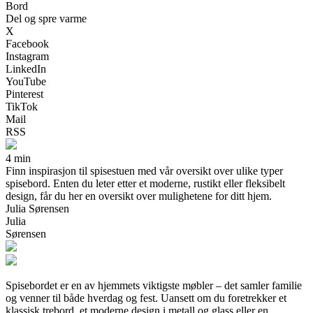
Bord
Del og spre varme
X
Facebook
Instagram
LinkedIn
YouTube
Pinterest
TikTok
Mail
RSS
4 min
Finn inspirasjon til spisestuen med vår oversikt over ulike typer
spisebord. Enten du leter etter et moderne, rustikt eller fleksibelt
design, får du her en oversikt over mulighetene for ditt hjem.
Julia Sørensen
Julia
Sørensen
Spisebordet er en av hjemmets viktigste møbler – det samler familie
og venner til både hverdag og fest. Uansett om du foretrekker et
klassisk trebord, et moderne design i metall og glass eller en