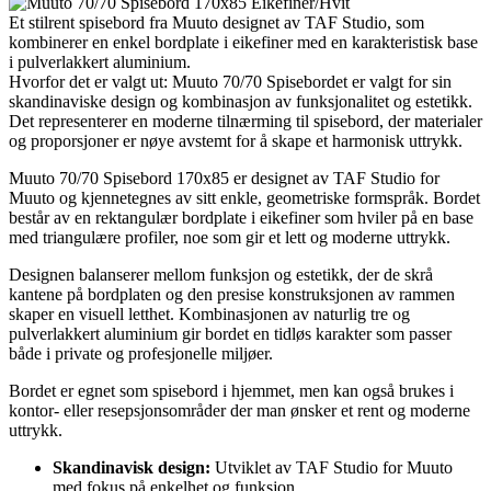
Et stilrent spisebord fra Muuto designet av TAF Studio, som
kombinerer en enkel bordplate i eikefiner med en karakteristisk base
i pulverlakkert aluminium.
Hvorfor det er valgt ut: Muuto 70/70 Spisebordet er valgt for sin
skandinaviske design og kombinasjon av funksjonalitet og estetikk.
Det representerer en moderne tilnærming til spisebord, der materialer
og proporsjoner er nøye avstemt for å skape et harmonisk uttrykk.
Muuto 70/70 Spisebord 170x85 er designet av TAF Studio for
Muuto og kjennetegnes av sitt enkle, geometriske formspråk. Bordet
består av en rektangulær bordplate i eikefiner som hviler på en base
med triangulære profiler, noe som gir et lett og moderne uttrykk.
Designen balanserer mellom funksjon og estetikk, der de skrå
kantene på bordplaten og den presise konstruksjonen av rammen
skaper en visuell letthet. Kombinasjonen av naturlig tre og
pulverlakkert aluminium gir bordet en tidløs karakter som passer
både i private og profesjonelle miljøer.
Bordet er egnet som spisebord i hjemmet, men kan også brukes i
kontor- eller resepsjonsområder der man ønsker et rent og moderne
uttrykk.
Skandinavisk design:
Utviklet av TAF Studio for Muuto
med fokus på enkelhet og funksjon.