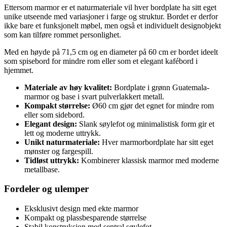
Ettersom marmor er et naturmateriale vil hver bordplate ha sitt eget
unike utseende med variasjoner i farge og struktur. Bordet er derfor
ikke bare et funksjonelt møbel, men også et individuelt designobjekt
som kan tilføre rommet personlighet.
Med en høyde på 71,5 cm og en diameter på 60 cm er bordet ideelt
som spisebord for mindre rom eller som et elegant kafébord i
hjemmet.
Materiale av høy kvalitet:
Bordplate i grønn Guatemala-
marmor og base i svart pulverlakkert metall.
Kompakt størrelse:
Ø60 cm gjør det egnet for mindre rom
eller som sidebord.
Elegant design:
Slank søylefot og minimalistisk form gir et
lett og moderne uttrykk.
Unikt naturmateriale:
Hver marmorbordplate har sitt eget
mønster og fargespill.
Tidløst uttrykk:
Kombinerer klassisk marmor med moderne
metallbase.
Fordeler og ulemper
Eksklusivt design med ekte marmor
Kompakt og plassbesparende størrelse
Stabil konstruksjon med sentral søylefot