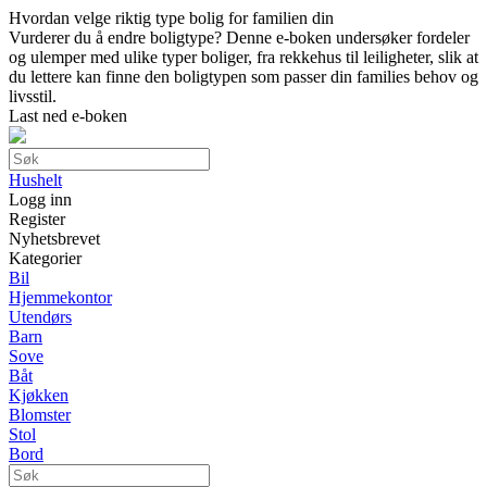
Hvordan velge riktig type bolig for familien din
Vurderer du å endre boligtype? Denne e-boken undersøker fordeler
og ulemper med ulike typer boliger, fra rekkehus til leiligheter, slik at
du lettere kan finne den boligtypen som passer din families behov og
livsstil.
Last ned e-boken
Hushelt
Logg inn
Register
Nyhetsbrevet
Kategorier
Bil
Hjemmekontor
Utendørs
Barn
Sove
Båt
Kjøkken
Blomster
Stol
Bord