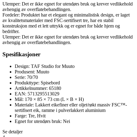
Ulemper: Det er ikke egnet for utendørs bruk og krever vedlikehold
avhengig av overflatebehandlingen.
Fordeler: Produktet har et elegant og minimalistisk design, er laget
av kvalitetsmaterialer med FSC-sertifisert tre, har en stabil
konstruksjon med et lett uttrykk og er egnet for både hjem og
bedrifter.
Ulemper: Det er ikke egnet for utendørs bruk og krever vedlikehold
avhengig av overflatebehandlingen.
Spesifikasjoner
Design: TAF Studio for Muuto
Produsent: Muuto
Serie: 70/70
Produkttype: Spisebord
Artikkelnummer: 65180
EAN: 5713295513029
Mål: 170 × 85 × 73 cm (L × B × H)
Materiale: Lakkert eikefiner eller oljet/røkt massiv FSC™-
sertifisert eik, ramme i pulverlakkert aluminium
Farge: Tre, Hvit
Egnet for utendørs bruk: Nei
Se detaljer