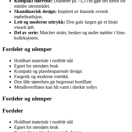
Kompakt størrelse:
Diameter på 75,5 cm gjør det ideelt for
mindre uteområder.
Skandinavisk design:
Inspirert av klassisk svensk
møbeltradisjon.
Lett og moderne uttrykk:
Den gule fargen gir et friskt
visuelt løft.
Del av serie:
Matcher stoler, benker og andre møbler i Sine-
kolleksjonen.
Fordeler og ulemper
Holdbart materiale i rustfritt stål
Egnet for utendørs bruk
Kompakt og plassbesparende design
Fargerik og moderne estetikk
Den lille størrelsen gir begrenset bordflate
Metalloverflaten kan bli varm i direkte sollys
Fordeler og ulemper
Fordeler
Holdbart materiale i rustfritt stål
Egnet for utendørs bruk