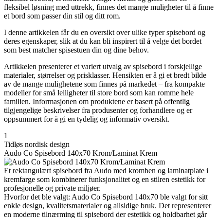
fleksibel løsning med uttrekk, finnes det mange muligheter til å finne
et bord som passer din stil og ditt rom.
I denne artikkelen får du en oversikt over ulike typer spisebord og
deres egenskaper, slik at du kan bli inspirert til å velge det bordet
som best matcher spisestuen din og dine behov.
Artikkelen presenterer et variert utvalg av spisebord i forskjellige
materialer, størrelser og prisklasser. Hensikten er å gi et bredt bilde
av de mange mulighetene som finnes på markedet – fra kompakte
modeller for små leiligheter til store bord som kan romme hele
familien. Informasjonen om produktene er basert på offentlig
tilgjengelige beskrivelser fra produsenter og forhandlere og er
oppsummert for å gi en tydelig og informativ oversikt.
1
Tidløs nordisk design
Audo Co Spisebord 140x70 Krom/Laminat Krem
Et rektangulært spisebord fra Audo med kromben og laminatplate i
kremfarge som kombinerer funksjonalitet og en stilren estetikk for
profesjonelle og private miljøer.
Hvorfor det ble valgt: Audo Co Spisebord 140x70 ble valgt for sitt
enkle design, kvalitetsmaterialer og allsidige bruk. Det representerer
en moderne tilnærming til spisebord der estetikk og holdbarhet går