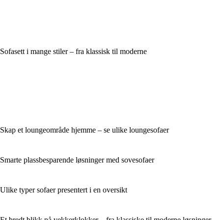
Sofasett i mange stiler – fra klassisk til moderne
Skap et loungeområde hjemme – se ulike loungesofaer
Smarte plassbesparende løsninger med sovesofaer
Ulike typer sofaer presentert i en oversikt
Et bredt blikk på vekkerklokker – fra klassiske til moderne løsninger