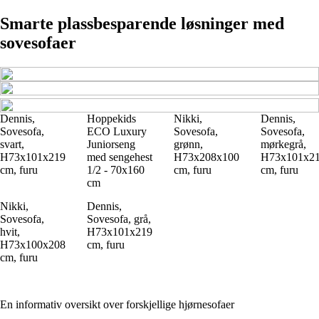
Smarte plassbesparende løsninger med
sovesofaer
Dennis,
Hoppekids
Nikki,
Dennis,
Sovesofa,
ECO Luxury
Sovesofa,
Sovesofa,
svart,
Juniorseng
grønn,
mørkegrå,
H73x101x219
med sengehest
H73x208x100
H73x101x2
cm, furu
1/2 - 70x160
cm, furu
cm, furu
cm
Nikki,
Dennis,
Sovesofa,
Sovesofa, grå,
hvit,
H73x101x219
H73x100x208
cm, furu
cm, furu
En informativ oversikt over forskjellige hjørnesofaer