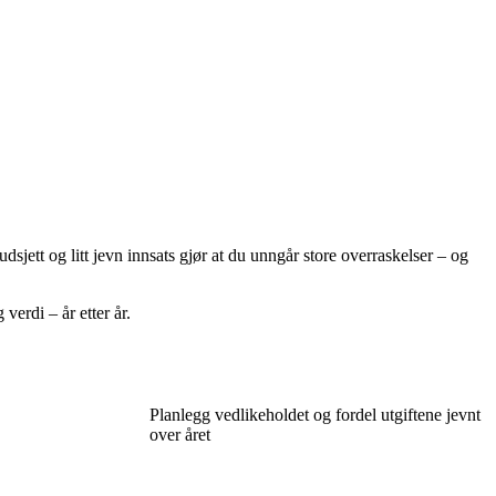
dsjett og litt jevn innsats gjør at du unngår store overraskelser – og
erdi – år etter år.
Planlegg vedlikeholdet og fordel utgiftene jevnt
over året