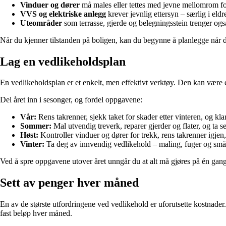
Vinduer og dører
må males eller tettes med jevne mellomrom fo
VVS og elektriske anlegg
krever jevnlig ettersyn – særlig i eldr
Uteområder
som terrasse, gjerde og belegningsstein trenger også
Når du kjenner tilstanden på boligen, kan du begynne å planlegge når d
Lag en vedlikeholdsplan
En vedlikeholdsplan er et enkelt, men effektivt verktøy. Den kan være et 
Del året inn i sesonger, og fordel oppgavene:
Vår:
Rens takrenner, sjekk taket for skader etter vinteren, og kla
Sommer:
Mal utvendig treverk, reparer gjerder og flater, og ta
Høst:
Kontroller vinduer og dører for trekk, rens takrenner igjen
Vinter:
Ta deg av innvendig vedlikehold – maling, fuger og små
Ved å spre oppgavene utover året unngår du at alt må gjøres på én gang,
Sett av penger hver måned
En av de største utfordringene ved vedlikehold er uforutsette kostnader.
fast beløp hver måned.