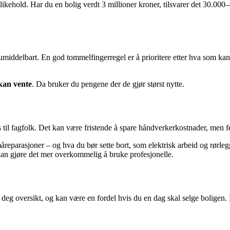
dlikehold. Har du en bolig verdt 3 millioner kroner, tilsvarer det 30.00
middelbart. En god tommelfingerregel er å prioritere etter hva som kan 
kan vente
. Da bruker du pengene der de gjør størst nytte.
il fagfolk. Det kan være fristende å spare håndverkerkostnader, men feil
reparasjoner – og hva du bør sette bort, som elektrisk arbeid og rørlegg
kan gjøre det mer overkommelig å bruke profesjonelle.
ir deg oversikt, og kan være en fordel hvis du en dag skal selge boligen.