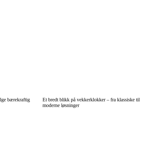
elge bærekraftig
Et bredt blikk på vekkerklokker – fra klassiske til
moderne løsninger