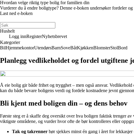
Hvordan velge riktig type bolig for familien din
Vurderer du å endre boligtype? Denne e-boken undersøker fordeler og ulem
Last ned e-boken
Hushelt
Logg inn
Register
Nyhetsbrevet
Kategorier
Bil
Hjemmekontor
Utendørs
Barn
Sove
Båt
Kjøkken
Blomster
Stol
Bord
Planlegg vedlikeholdet og fordel utgiftene j
Å eie bolig gir både frihet og trygghet – men også ansvar. Vedlikehold
kan du både bevare boligens verdi og fordele kostnadene jevnt gjennom 
Bli kjent med boligen din – og dens behov
Første steg er å skaffe deg oversikt over hva boligen faktisk trenger av 
viktigste områdene, og vurder hvor ofte de bør kontrolleres eller oppgr
Tak og takrenner
bør sjekkes minst én gang i året for lekkasjer