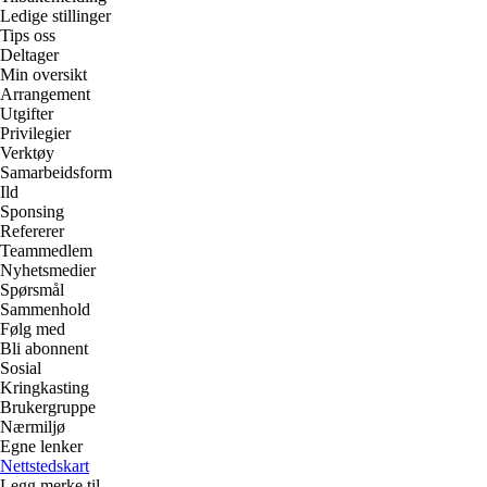
Ledige stillinger
Tips oss
Deltager
Min oversikt
Arrangement
Utgifter
Privilegier
Verktøy
Samarbeidsform
Ild
Sponsing
Refererer
Teammedlem
Nyhetsmedier
Spørsmål
Sammenhold
Følg med
Bli abonnent
Sosial
Kringkasting
Brukergruppe
Nærmiljø
Egne lenker
Nettstedskart
Legg merke til