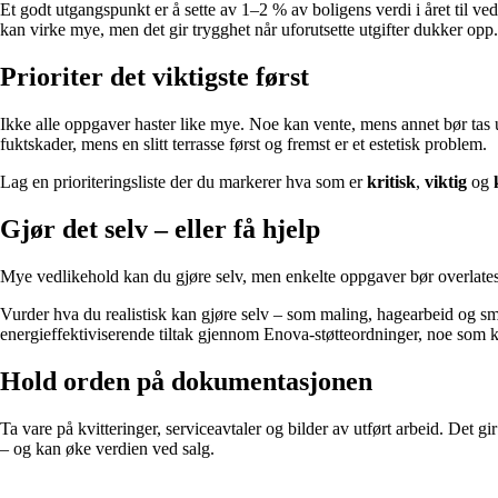
Et godt utgangspunkt er å sette av 1–2 % av boligens verdi i året til ve
kan virke mye, men det gir trygghet når uforutsette utgifter dukker opp.
Prioriter det viktigste først
Ikke alle oppgaver haster like mye. Noe kan vente, mens annet bør tas u
fuktskader, mens en slitt terrasse først og fremst er et estetisk problem.
Lag en prioriteringsliste der du markerer hva som er
kritisk
,
viktig
og
Gjør det selv – eller få hjelp
Mye vedlikehold kan du gjøre selv, men enkelte oppgaver bør overlates t
Vurder hva du realistisk kan gjøre selv – som maling, hagearbeid og små
energieffektiviserende tiltak gjennom Enova-støtteordninger, noe som 
Hold orden på dokumentasjonen
Ta vare på kvitteringer, serviceavtaler og bilder av utført arbeid. Det g
– og kan øke verdien ved salg.