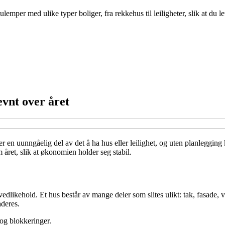
per med ulike typer boliger, fra rekkehus til leiligheter, slik at du le
evnt over året
 er en uunngåelig del av det å ha hus eller leilighet, og uten planlegg
året, slik at økonomien holder seg stabil.
vedlikehold. Et hus består av mange deler som slites ulikt: tak, fasade, 
aderes.
 og blokkeringer.