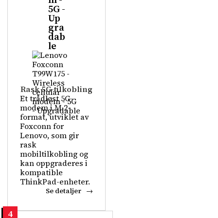
5G -
Up
gra
dab
le
Rask 5G-tilkobling
Et trådløst 5G-
modem i M.2-
format, utviklet av
Foxconn for
Lenovo, som gir
rask
mobiltilkobling og
kan oppgraderes i
kompatible
ThinkPad-enheter.
Se detaljer
4