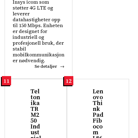
Insys icom som
støtter 4G LTE og
leverer
datahastigheter opp
til 150 Mbps. Enheten
er designet for
industriell og
profesjonell bruk, der
stabil
mobilkommunikasjon
er nødvendig.
Se detaljer
11
12
Tel
Len
ton
ovo
ika
Thi
TR
nk
M2
Pad
50
Fib
Ind
oco
ust
m