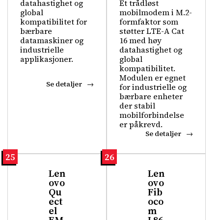
datahastighet og
Et trådløst
global
mobilmodem i M.2-
kompatibilitet for
formfaktor som
bærbare
støtter LTE-A Cat
datamaskiner og
16 med høy
industrielle
datahastighet og
applikasjoner.
global
kompatibilitet.
Modulen er egnet
Se detaljer
for industrielle og
bærbare enheter
der stabil
mobilforbindelse
er påkrevd.
Se detaljer
25
26
Len
Len
ovo
ovo
Qu
Fib
ect
oco
el
m