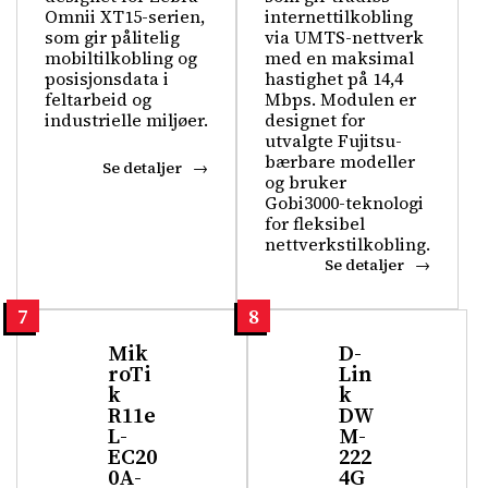
Omnii XT15-serien,
internettilkobling
som gir pålitelig
via UMTS-nettverk
mobiltilkobling og
med en maksimal
posisjonsdata i
hastighet på 14,4
feltarbeid og
Mbps. Modulen er
industrielle miljøer.
designet for
utvalgte Fujitsu-
bærbare modeller
Se detaljer
og bruker
Gobi3000-teknologi
for fleksibel
nettverkstilkobling.
Se detaljer
7
8
Mik
D-
roTi
Lin
k
k
R11e
DW
L-
M-
EC20
222
0A-
4G