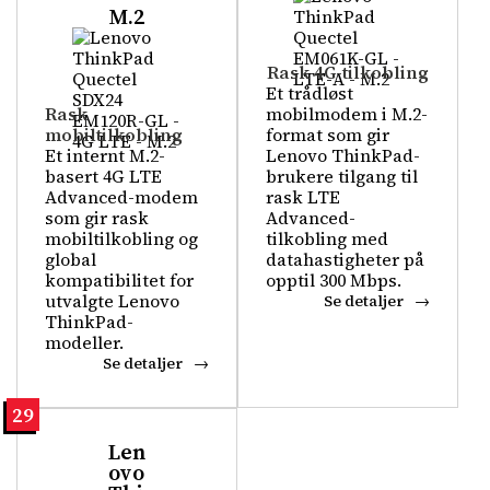
M.2
Rask 4G-tilkobling
Et trådløst
Rask
mobilmodem i M.2-
mobiltilkobling
format som gir
Et internt M.2-
Lenovo ThinkPad-
basert 4G LTE
brukere tilgang til
Advanced-modem
rask LTE
som gir rask
Advanced-
mobiltilkobling og
tilkobling med
global
datahastigheter på
kompatibilitet for
opptil 300 Mbps.
utvalgte Lenovo
Se detaljer
ThinkPad-
modeller.
Se detaljer
29
Len
ovo