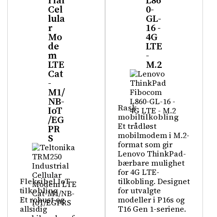
rial
L86
Cel
0-
lula
GL-
r
16 -
Mo
4G
de
LTE
m
-
LTE
M.2
Cat
-
M1/
NB-
Rask
IoT
mobiltilkobling
/EG
Et trådløst
PR
mobilmodem i M.2-
S
format som gir
Lenovo ThinkPad-
bærbare mulighet
for 4G LTE-
Fleksibel IoT-
tilkobling. Designet
tilkobling
for utvalgte
Et robust og
modeller i P16s og
allsidig
T16 Gen 1-seriene.