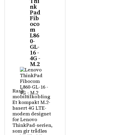
Thi
nk
Pad
Fib
oco
m
L86
0-
GL-
16 -
4G -
M.2
Rask
mobiltilkobling
Et kompakt M.2-
basert 4G LTE-
modem designet
for Lenovo
ThinkPad-serien,
som gir trådløs