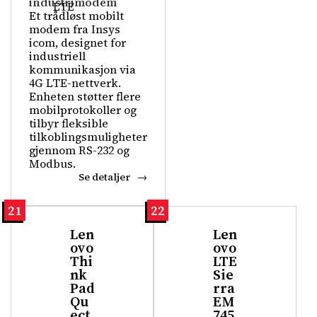
industrimodem
Et trådløst mobilt
modem fra Insys
icom, designet for
industriell
kommunikasjon via
4G LTE-nettverk.
Enheten støtter flere
mobilprotokoller og
tilbyr fleksible
tilkoblingsmuligheter
gjennom RS-232 og
Modbus.
Se detaljer
21
22
Len
Len
ovo
ovo
Thi
LTE
nk
Sie
Pad
rra
Qu
EM
ect
745