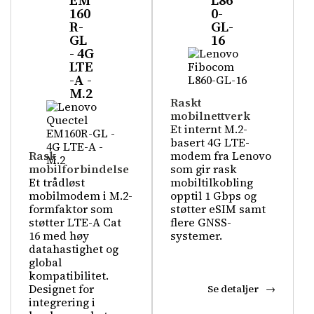
EM
L86
160
0-
R-
GL-
GL
16
- 4G
LTE
-A -
M.2
Raskt
mobilnettverk
Et internt M.2-
basert 4G LTE-
Rask
modem fra Lenovo
mobilforbindelse
som gir rask
Et trådløst
mobiltilkobling
mobilmodem i M.2-
opptil 1 Gbps og
formfaktor som
støtter eSIM samt
støtter LTE-A Cat
flere GNSS-
16 med høy
systemer.
datahastighet og
global
kompatibilitet.
Designet for
Se detaljer
integrering i