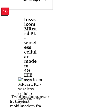
10
Insys
icom
MRca
rd PL
-
wirel
ess
cellul
ar
mode
m -
4G
LTE
Trådløs datapower
Et trådløst
mobilmodem fra