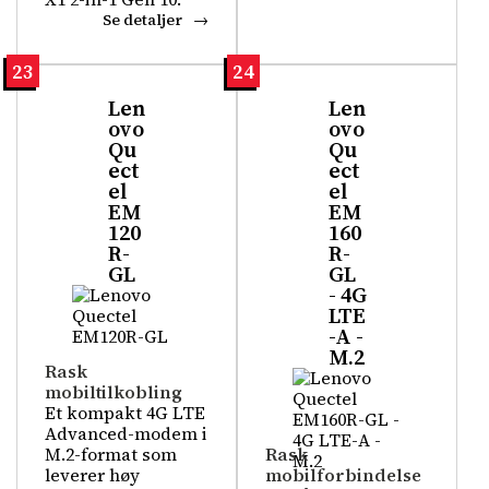
Se detaljer
23
24
Len
Len
ovo
ovo
Qu
Qu
ect
ect
el
el
EM
EM
120
160
R-
R-
GL
GL
- 4G
LTE
-A -
M.2
Rask
mobiltilkobling
Et kompakt 4G LTE
Advanced-modem i
M.2-format som
Rask
leverer høy
mobilforbindelse