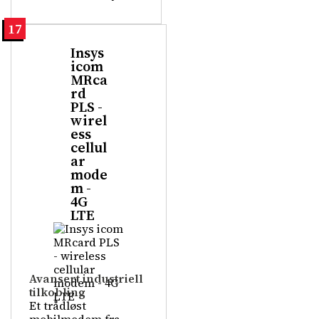
17
Insys
icom
MRca
rd
PLS -
wirel
ess
cellul
ar
mode
m -
4G
LTE
Avansert industriell
tilkobling
Et trådløst