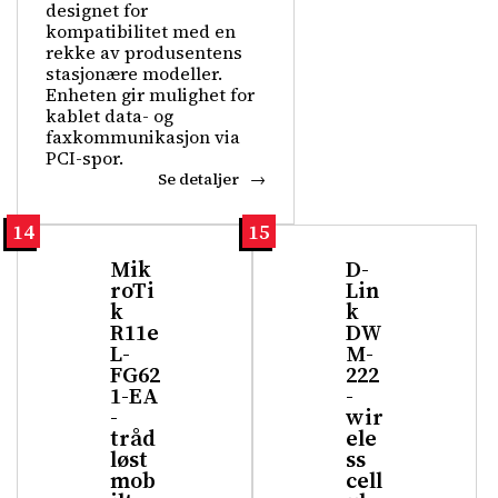
designet for
kompatibilitet med en
rekke av produsentens
stasjonære modeller.
Enheten gir mulighet for
kablet data- og
faxkommunikasjon via
PCI-spor.
Se detaljer
14
15
Mik
D-
roTi
Lin
k
k
R11e
DW
L-
M-
FG62
222
1-EA
-
-
wir
tråd
ele
løst
ss
mob
cell