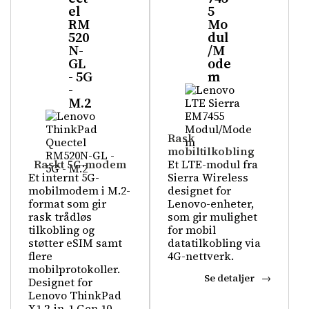
el
5
RM
Mo
520
dul
N-
/M
GL
ode
- 5G
m
-
M.2
Rask
mobiltilkobling
Raskt 5G-modem
Et LTE-modul fra
Et internt 5G-
Sierra Wireless
mobilmodem i M.2-
designet for
format som gir
Lenovo-enheter,
rask trådløs
som gir mulighet
tilkobling og
for mobil
støtter eSIM samt
datatilkobling via
flere
4G-nettverk.
mobilprotokoller.
Se detaljer
Designet for
Lenovo ThinkPad
X1 2-in-1 Gen 10.