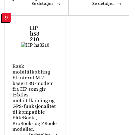
Se detaljer
Se detaljer
9
HP
hs3
210
Rask
mobiltilkobling
Et internt M.2-
basert 3G-modem
fra HP som gir
trådløs
mobiltilkobling og
GPS-funksjonalitet
til kompatible
EliteBook-,
ProBook- og ZBook-
modeller.
Se detaljer