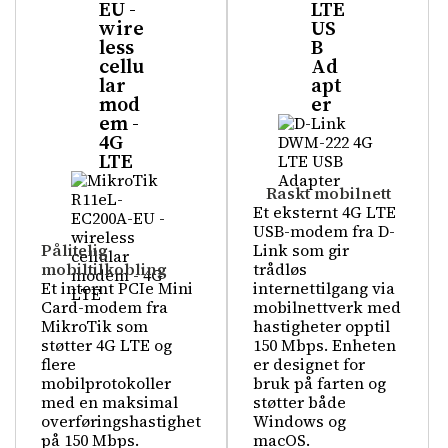
EU -
LTE
wire
US
less
B
cellu
Ad
lar
apt
mod
er
em -
4G
LTE
Raskt mobilnett
Et eksternt 4G LTE
USB-modem fra D-
Pålitelig
Link som gir
mobiltilkobling
trådløs
Et internt PCIe Mini
internettilgang via
Card-modem fra
mobilnettverk med
MikroTik som
hastigheter opptil
støtter 4G LTE og
150 Mbps. Enheten
flere
er designet for
mobilprotokoller
bruk på farten og
med en maksimal
støtter både
overføringshastighet
Windows og
på 150 Mbps.
macOS.