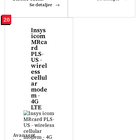
Se detaljer
20
Insys
icom
MRca
rd
PLS-
US -
wirel
ess
cellul
ar
mode
m -
4G
LTE
Avansert