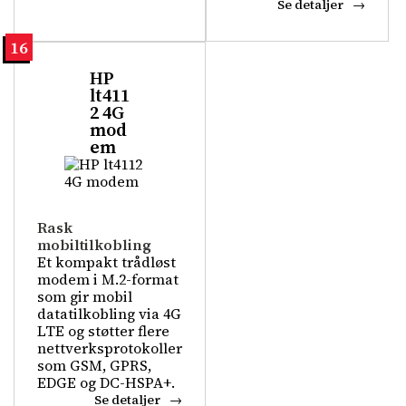
Se detaljer
16
HP
lt411
2 4G
mod
em
Rask
mobiltilkobling
Et kompakt trådløst
modem i M.2-format
som gir mobil
datatilkobling via 4G
LTE og støtter flere
nettverksprotokoller
som GSM, GPRS,
EDGE og DC-HSPA+.
Se detaljer