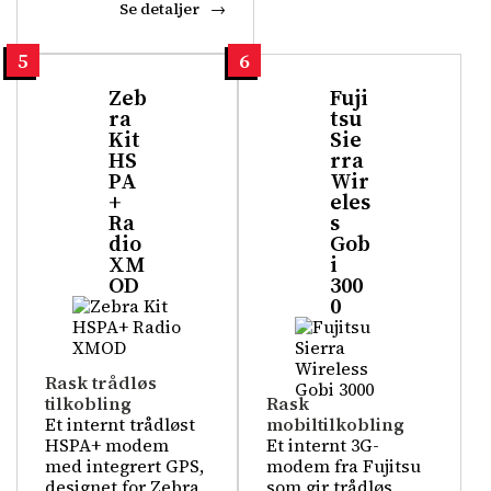
Se detaljer
5
6
Zeb
Fuji
ra
tsu
Kit
Sie
HS
rra
PA
Wir
+
eles
Ra
s
dio
Gob
XM
i
OD
300
0
Rask trådløs
tilkobling
Rask
Et internt trådløst
mobiltilkobling
HSPA+ modem
Et internt 3G-
med integrert GPS,
modem fra Fujitsu
designet for Zebra
som gir trådløs