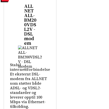
ALL
NET
ALL-
BM20
0VDS
L2V -
DSL
mod
em
Stabil
internettforbindelse
Et eksternt DSL-
modem fra ALLNET
som støtter både
ADSL- og VDSL2-
standarder og
leverer opptil 100
Mbps via Ethernet-
tilkobling.