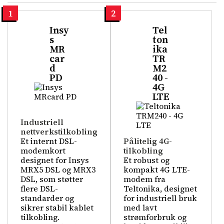
1
2
Insy
Tel
s
ton
MR
ika
car
TR
d
M2
PD
40 -
4G
LTE
Industriell
nettverkstilkobling
Et internt DSL-
Pålitelig 4G-
modemkort
tilkobling
designet for Insys
Et robust og
MRX5 DSL og MRX3
kompakt 4G LTE-
DSL, som støtter
modem fra
flere DSL-
Teltonika, designet
standarder og
for industriell bruk
sikrer stabil kablet
med lavt
tilkobling.
strømforbruk og