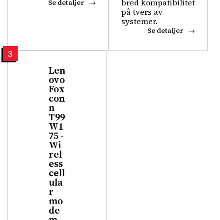
bred kompatibilitet
Se detaljer
på tvers av
systemer.
Se detaljer
3
Len
ovo
Fox
con
n
T99
W1
75 -
Wi
rel
ess
cell
ula
r
mo
de
m -