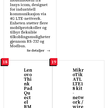
mobilmodem fra
Insys icom, designet
for industriell
kommunikasjon via
4G LTE-nettverk.
Enheten støtter flere
mobilprotokoller og
tilbyr fleksible
tilkoblingsmuligheter
gjennom RS-232 og
Modbus.
Se detaljer
18
19
Len
Mikr
ovo
oTik
Thi
ATL
nk
LTE1
Pad
8 kit
Qu
-
ect
netw
el
ork /
RM
wire