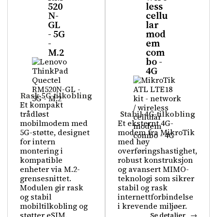
520
less
N-
cellu
GL
lar
- 5G
mod
-
em
M.2
com
bo -
4G
Rask 5G-tilkobling
Et kompakt
trådløst
Stabil 4G-tilkobling
mobilmodem med
Et eksternt 4G-
5G-støtte, designet
modem fra MikroTik
for intern
med høy
montering i
overføringshastighet,
kompatible
robust konstruksjon
enheter via M.2-
og avansert MIMO-
grensesnittet.
teknologi som sikrer
Modulen gir rask
stabil og rask
og stabil
internettforbindelse
mobiltilkobling og
i krevende miljøer.
støtter eSIM.
Se detaljer