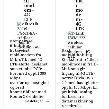
ilt
ula
mod
r
em -
mo
4G
de
LTE
m -
4G
LTE
Kompakt 4G-
tilkobling
Et trådløst
Rask
mobilmodem fra
mobiltilkobling
MikroTik med 4G
Et eksternt trådløst
LTE-støtte, designet
mobilmodem fra D-
som et mini-PCIe-
Link som gir
kort med opptil 300
tilgang til 4G LTE-
Mbps
nettverk via USB
overføringshastighet
2.0 med hastigheter
og bred
opptil 150 Mbps. En
kompatibilitet med
praktisk løsning
RouterOS-enheter.
for bærbare
datamaskiner og
Se detaljer
reisebruk.