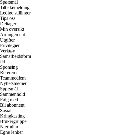
Spørsmål
Tilbakemelding
Ledige stillinger
Tips oss
Deltager
Min oversikt
Arrangement
Utgifter
Privilegier
Verktøy
Samarbeidsform
Ild
Sponsing
Refererer
Teammedlem
Nyhetsmedier
Spørsmål
Sammenhold
Følg med
Bli abonnent
Sosial
Kringkasting
Brukergruppe
Nærmiljø
Egne lenker