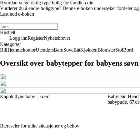
Hvordan velge riktig type bolig for familien din
Vurderer du å endre boligtype? Denne e-boken undersøker fordeler og ulem
Last ned e-boken
Hushelt
Logg inn
Register
Nyhetsbrevet
Kategorier
Bil
Hjemmekontor
Utendørs
Barn
Sove
Båt
Kjøkken
Blomster
Stol
Bord
Oversikt over babytepper for babyens søvn
Kapok dyne baby - krem
BabyDan Heart 
babypude, 67x1
Bæreseler for ulike situasjoner og behov