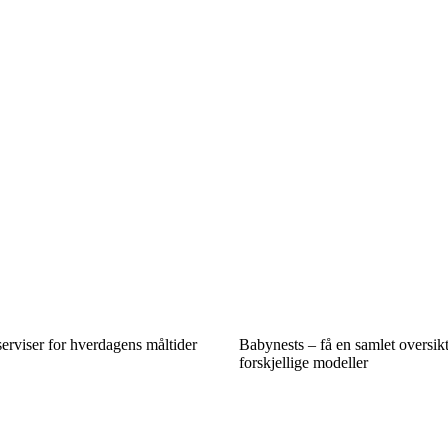
erviser for hverdagens måltider
Babynests – få en samlet oversik
forskjellige modeller