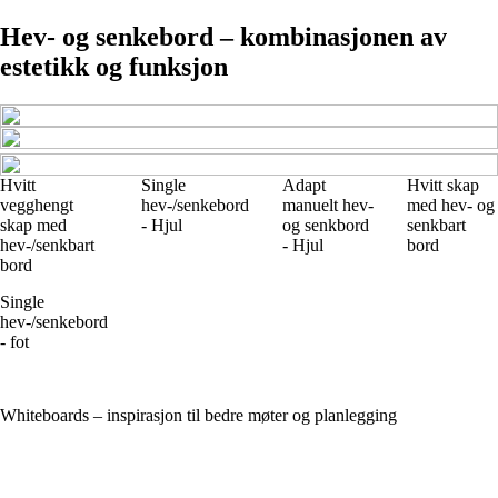
Hev- og senkebord – kombinasjonen av
estetikk og funksjon
Hvitt
Single
Adapt
Hvitt skap
vegghengt
hev-/senkebord
manuelt hev-
med hev- og
skap med
- Hjul
og senkbord
senkbart
hev-/senkbart
- Hjul
bord
bord
Single
hev-/senkebord
- fot
Whiteboards – inspirasjon til bedre møter og planlegging