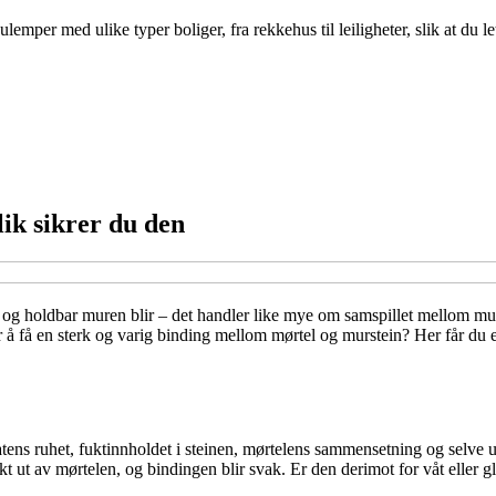
per med ulike typer boliger, fra rekkehus til leiligheter, slik at du le
ik sikrer du den
 og holdbar muren blir – det handler like mye om samspillet mellom murs
r å få en sterk og varig binding mellom mørtel og murstein? Her får du 
tens ruhet, fuktinnholdet i steinen, mørtelens sammensetning og selve u
skt ut av mørtelen, og bindingen blir svak. Er den derimot for våt eller gla