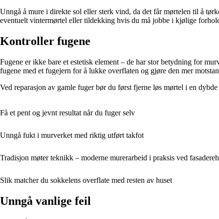
Unngå å mure i direkte sol eller sterk vind, da det får mørtelen til å t
eventuelt vintermørtel eller tildekking hvis du må jobbe i kjølige forhol
Kontroller fugene
Fugene er ikke bare et estetisk element – de har stor betydning for murve
fugene med et fugejern for å lukke overflaten og gjøre den mer motsta
Ved reparasjon av gamle fuger bør du først fjerne løs mørtel i en dybde
Få et pent og jevnt resultat når du fuger selv
Unngå fukt i murverket med riktig utført takfot
Tradisjon møter teknikk – moderne murerarbeid i praksis ved fasadereha
Slik matcher du sokkelens overflate med resten av huset
Unngå vanlige feil