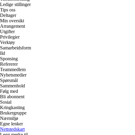
Ledige stillinger
Tips oss
Deltager
Min oversikt
Arrangement
Utgifter
Privilegier
Verktøy
Samarbeidsform
Ild
Sponsing
Refererer
Teammedlem
Nyhetsmedier
Spørsmål
Sammenhold
Følg med
Bli abonnent
Sosial
Kringkasting
Brukergruppe
Nærmiljø
Egne lenker
Nettstedskart
Legg merke til