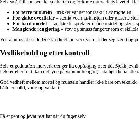
Selv små feil kan svekke vedheften og forkorte murverkets levetid. Her 
For tørre murstein
– trekker vannet for raskt ut av mørtelen.
For glatte overflater
– særlig ved maskinstein eller glaserte stein
For hard mørtel
– kan føre til sprekker i både mørtel og stein, s
Manglende rengjøring
– støv og smuss fungerer som et skillela
Ved å unngå disse feilene får du et murverk som holder seg sterkt og pe
Vedlikehold og etterkontroll
Selv et godt utført murverk trenger litt oppfølging over tid. Sjekk jevnl
flekker eller fukt, kan det tyde på vanninntrenging – da bør du handle r
God vedheft mellom mørtel og murstein handler ikke bare om teknikk, m
både er solid, varig og vakkert.
Få et pent og jevnt resultat når du fuger selv