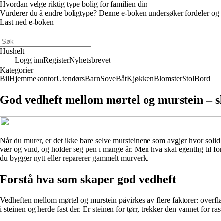
Hvordan velge riktig type bolig for familien din
Vurderer du å endre boligtype? Denne e-boken undersøker fordeler og ulem
Last ned e-boken
Hushelt
Logg inn
Register
Nyhetsbrevet
Kategorier
Bil
Hjemmekontor
Utendørs
Barn
Sove
Båt
Kjøkken
Blomster
Stol
Bord
God vedheft mellom mørtel og murstein – sl
Når du murer, er det ikke bare selve mursteinene som avgjør hvor solid
vær og vind, og holder seg pen i mange år. Men hva skal egentlig til fo
du bygger nytt eller reparerer gammelt murverk.
Forstå hva som skaper god vedheft
Vedheften mellom mørtel og murstein påvirkes av flere faktorer: overfla
i steinen og herde fast der. Er steinen for tørr, trekker den vannet for ra