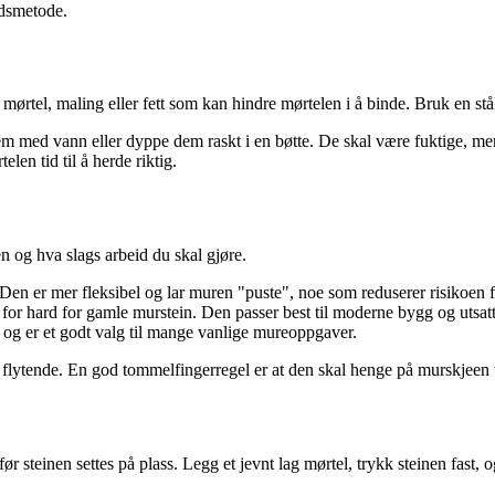
idsmetode.
tel, maling eller fett som kan hindre mørtelen i å binde. Bruk en stålbø
 dem med vann eller dyppe dem raskt i en bøtte. De skal være fuktige, m
len tid til å herde riktig.
n og hva slags arbeid du skal gjøre.
Den er mer fleksibel og lar muren "puste", noe som reduserer risikoen f
or hard for gamle murstein. Den passer best til moderne bygg og utsatt
t og er et godt valg til mange vanlige mureoppgaver.
or flytende. En god tommelfingerregel er at den skal henge på murskjeen 
ør steinen settes på plass. Legg et jevnt lag mørtel, trykk steinen fast,