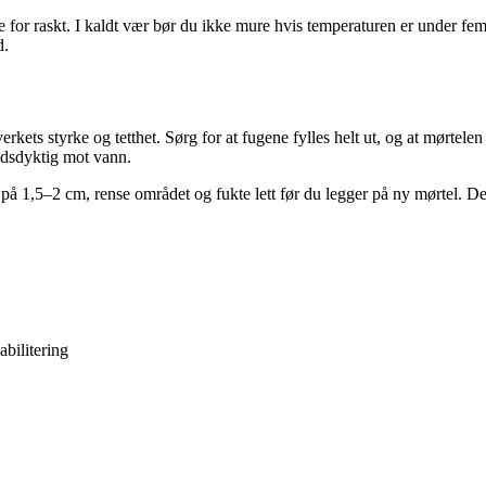
ørke for raskt. I kaldt vær bør du ikke mure hvis temperaturen er under 
d.
rkets styrke og tetthet. Sørg for at fugene fylles helt ut, og at mørtele
ndsdyktig mot vann.
 på 1,5–2 cm, rense området og fukte lett før du legger på ny mørtel. De
bilitering