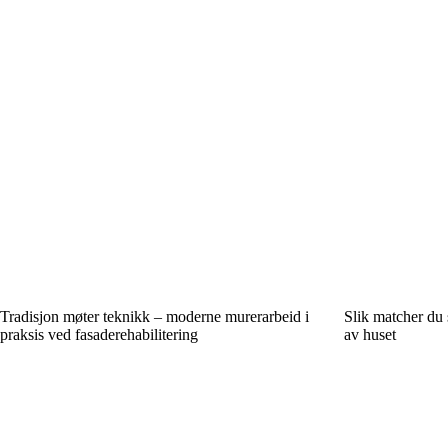
Tradisjon møter teknikk – moderne murerarbeid i
Slik matcher du 
praksis ved fasaderehabilitering
av huset