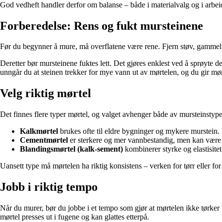
God vedheft handler derfor om balanse – både i materialvalg og i arbe
Forberedelse: Rens og fukt mursteinene
Før du begynner å mure, må overflatene være rene. Fjern støv, gammel mør
Deretter bør mursteinene fuktes lett. Det gjøres enklest ved å sprøyte
unngår du at steinen trekker for mye vann ut av mørtelen, og du gir mørte
Velg riktig mørtel
Det finnes flere typer mørtel, og valget avhenger både av mursteinstype
Kalkmørtel
brukes ofte til eldre bygninger og mykere murstein. 
Cementmørtel
er sterkere og mer vannbestandig, men kan være f
Blandingsmørtel (kalk-sement)
kombinerer styrke og elastisite
Uansett type må mørtelen ha riktig konsistens – verken for tørr eller f
Jobb i riktig tempo
Når du murer, bør du jobbe i et tempo som gjør at mørtelen ikke tørker f
mørtel presses ut i fugene og kan glattes etterpå.