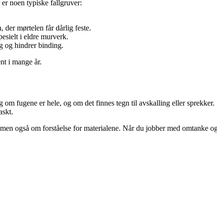
er noen typiske fallgruver:
, der mørtelen får dårlig feste.
pesielt i eldre murverk.
g og hindrer binding.
nt i mange år.
ig om fugene er hele, og om det finnes tegn til avskalling eller sprekker
askt.
en også om forståelse for materialene. Når du jobber med omtanke og re