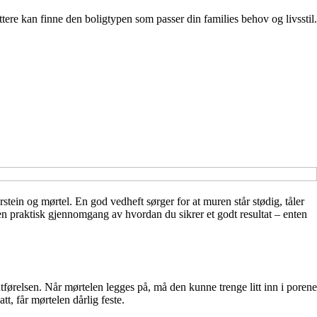
ttere kan finne den boligtypen som passer din families behov og livsstil.
tein og mørtel. En god vedheft sørger for at muren står stødig, tåler
en praktisk gjennomgang av hvordan du sikrer et godt resultat – enten
tførelsen. Når mørtelen legges på, må den kunne trenge litt inn i porene
tt, får mørtelen dårlig feste.