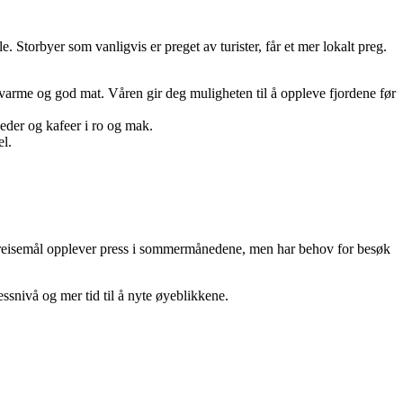
 Storbyer som vanligvis er preget av turister, får et mer lokalt preg.
peisvarme og god mat. Våren gir deg muligheten til å oppleve fjordene før
eder og kafeer i ro og mak.
el.
e reisemål opplever press i sommermånedene, men har behov for besøk
essnivå og mer tid til å nyte øyeblikkene.