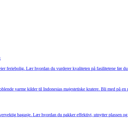
g
eier feriebolig. Lær hvordan du vurderer kvaliteten på fasilitetene før du 
lende varme kilder til Indonesias majestetiske kratere. Bli med på en r
ervektig bagasje. Lær hvordan du pakker effektivt, utnytter plassen og re