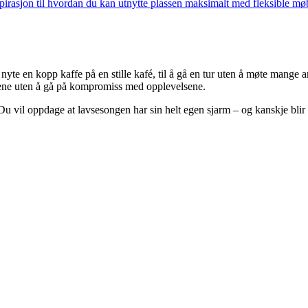
spirasjon til hvordan du kan utnytte plassen maksimalt med fleksible m
nyte en kopp kaffe på en stille kafé, til å gå en tur uten å møte mange an
ngene uten å gå på kompromiss med opplevelsene.
u vil oppdage at lavsesongen har sin helt egen sjarm – og kanskje blir d