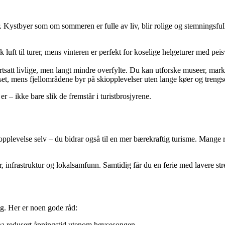
Kystbyer som om sommeren er fulle av liv, blir rolige og stemningsfulle.
isk luft til turer, mens vinteren er perfekt for koselige helgeturer med 
satt livlige, men langt mindre overfylte. Du kan utforske museer, mark
et, mens fjellområdene byr på skiopplevelser uten lange køer og trengs
er – ikke bare slik de fremstår i turistbrosjyrene.
 opplevelse selv – du bidrar også til en mer bærekraftig turisme. Mang
ur, infrastruktur og lokalsamfunn. Samtidig får du en ferie med lavere str
ng. Her er noen gode råd:
 ha redusert åpningstid utenom høysesongen.