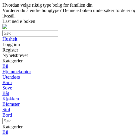
Hvordan velge riktig type bolig for familien din
Vurderer du å endre boligtype? Denne e-boken undersøker fordeler og ul
livsstil.
Last ned e-boken
Hushelt
Logg inn
Register
Nyhetsbrevet
Kategorier
Bil
Hjemmekontor
Utendørs
Barn
Sove
Båt
Kjøkken
Blomster
Stol
Bord
Kategorier
Bil