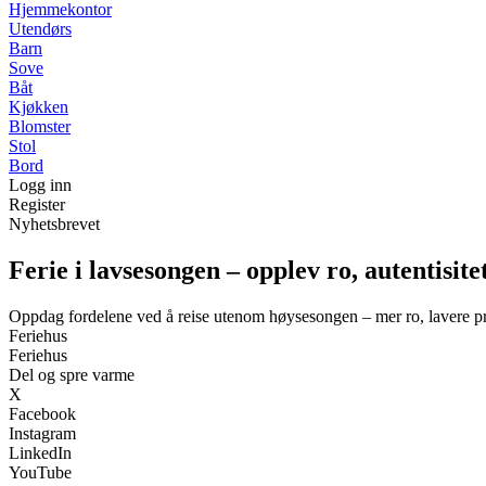
Hjemmekontor
Utendørs
Barn
Sove
Båt
Kjøkken
Blomster
Stol
Bord
Logg inn
Register
Nyhetsbrevet
Ferie i lavsesongen – opplev ro, autentisite
Oppdag fordelene ved å reise utenom høysesongen – mer ro, lavere pri
Feriehus
Feriehus
Del og spre varme
X
Facebook
Instagram
LinkedIn
YouTube