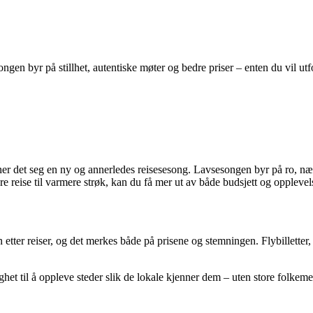
ongen byr på stillhet, autentiske møter og bedre priser – enten du vil ut
ner det seg en ny og annerledes reisesesong. Lavsesongen byr på ro, nærv
re reise til varmere strøk, kan du få mer ut av både budsjett og opplev
n etter reiser, og det merkes både på prisene og stemningen. Flybilletter,
 til å oppleve steder slik de lokale kjenner dem – uten store folkemeng