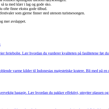
så ta med klær i lag og gode sko.
u ofte finne ekstra gode tilbud.
festivaler som gjerne finner sted utenom turistsesongen.
 og mer avslappet.
g
eier feriebolig. Lær hvordan du vurderer kvaliteten på fasilitetene før du 
lende varme kilder til Indonesias majestetiske kratere. Bli med på en r
ervektig bagasje. Lær hvordan du pakker effektivt, utnytter plassen og re