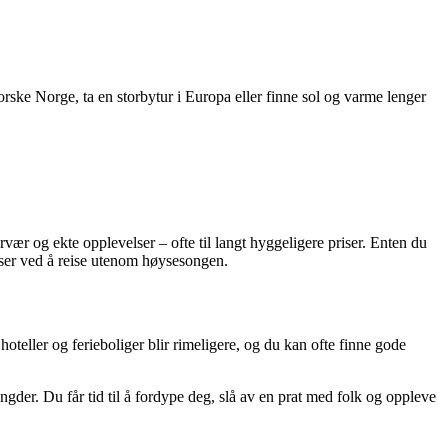
forske Norge, ta en storbytur i Europa eller finne sol og varme lenger
ær og ekte opplevelser – ofte til langt hyggeligere priser. Enten du
elser ved å reise utenom høysesongen.
 hoteller og ferieboliger blir rimeligere, og du kan ofte finne gode
der. Du får tid til å fordype deg, slå av en prat med folk og oppleve