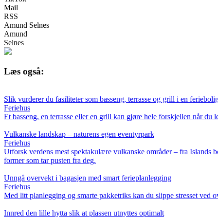
Mail
RSS
Amund Selnes
Amund
Selnes
Læs også:
Slik vurderer du fasiliteter som basseng, terrasse og grill i en ferieboli
Feriehus
Et basseng, en terrasse eller en grill kan gjøre hele forskjellen når du l
Vulkanske landskap – naturens egen eventyrpark
Feriehus
Utforsk verdens mest spektakulære vulkanske områder – fra Islands bob
former som tar pusten fra deg.
Unngå overvekt i bagasjen med smart ferieplanlegging
Feriehus
Med litt planlegging og smarte pakketriks kan du slippe stresset ved ov
Innred den lille hytta slik at plassen utnyttes optimalt