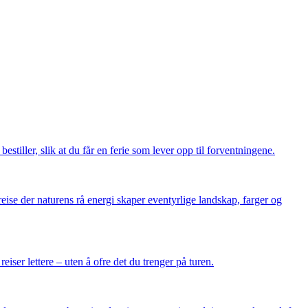
bestiller, slik at du får en ferie som lever opp til forventningene.
eise der naturens rå energi skaper eventyrlige landskap, farger og
iser lettere – uten å ofre det du trenger på turen.