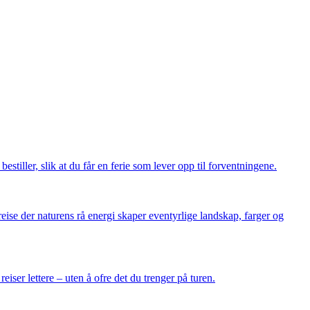
bestiller, slik at du får en ferie som lever opp til forventningene.
eise der naturens rå energi skaper eventyrlige landskap, farger og
iser lettere – uten å ofre det du trenger på turen.