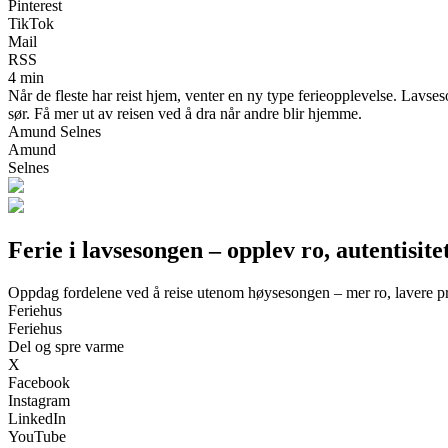
Pinterest
TikTok
Mail
RSS
4 min
Når de fleste har reist hjem, venter en ny type ferieopplevelse. Lavses
sør. Få mer ut av reisen ved å dra når andre blir hjemme.
Amund Selnes
Amund
Selnes
Ferie i lavsesongen – opplev ro, autentisite
Oppdag fordelene ved å reise utenom høysesongen – mer ro, lavere pri
Feriehus
Feriehus
Del og spre varme
X
Facebook
Instagram
LinkedIn
YouTube