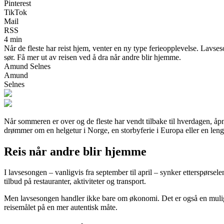
Pinterest
TikTok
Mail
RSS
4 min
Når de fleste har reist hjem, venter en ny type ferieopplevelse. Lavses
sør. Få mer ut av reisen ved å dra når andre blir hjemme.
Amund Selnes
Amund
Selnes
Når sommeren er over og de fleste har vendt tilbake til hverdagen, åp
drømmer om en helgetur i Norge, en storbyferie i Europa eller en leng
Reis når andre blir hjemme
I lavsesongen – vanligvis fra september til april – synker etterspørsele
tilbud på restauranter, aktiviteter og transport.
Men lavsesongen handler ikke bare om økonomi. Det er også en mulighet
reisemålet på en mer autentisk måte.