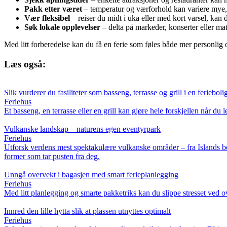
Pakk etter været
– temperatur og værforhold kan variere mye, 
Vær fleksibel
– reiser du midt i uka eller med kort varsel, kan d
Søk lokale opplevelser
– delta på markeder, konserter eller mat
Med litt forberedelse kan du få en ferie som føles både mer personlig
Læs også:
Slik vurderer du fasiliteter som basseng, terrasse og grill i en ferieboli
Feriehus
Et basseng, en terrasse eller en grill kan gjøre hele forskjellen når du l
Vulkanske landskap – naturens egen eventyrpark
Feriehus
Utforsk verdens mest spektakulære vulkanske områder – fra Islands bob
former som tar pusten fra deg.
Unngå overvekt i bagasjen med smart ferieplanlegging
Feriehus
Med litt planlegging og smarte pakketriks kan du slippe stresset ved ov
Innred den lille hytta slik at plassen utnyttes optimalt
Feriehus