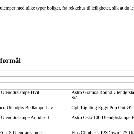
per med ulike typer boliger, fra rekkehus til leiligheter, slik at du le
 formål
 Utendørslampe Hvit
Astro Gramos Round Utendørslam
Stål
raco Utendørs Bedlampe Lav
Cph Lighting Eggy Pop Out Ø5
 Utendørslampe Anodisert
Astro Oslo 100 Utendørslampe H
ARCUS Utendørslampe
Flos Climber UP&Down 275 Ut