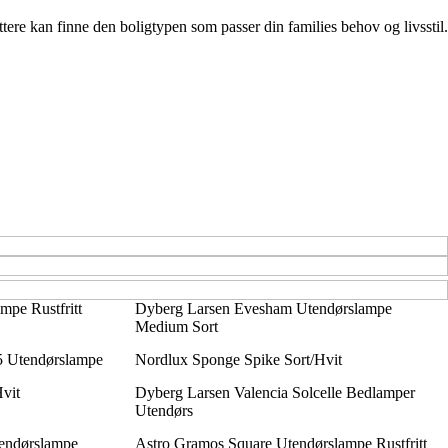
ttere kan finne den boligtypen som passer din families behov og livsstil.
pe Rustfritt
Dyberg Larsen Evesham Utendørslampe
Medium Sort
5 Utendørslampe
Nordlux Sponge Spike Sort/Hvit
vit
Dyberg Larsen Valencia Solcelle Bedlamper
Utendørs
endørslampe
Astro Gramos Square Utendørslampe Rustfritt