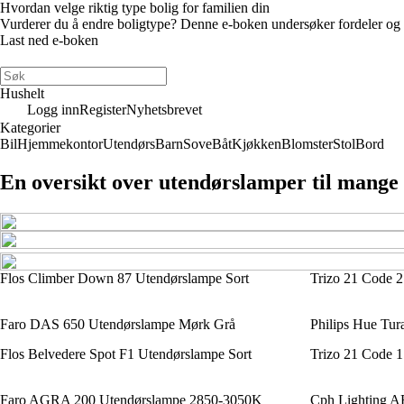
Hvordan velge riktig type bolig for familien din
Vurderer du å endre boligtype? Denne e-boken undersøker fordeler og ulem
Last ned e-boken
Hushelt
Logg inn
Register
Nyhetsbrevet
Kategorier
Bil
Hjemmekontor
Utendørs
Barn
Sove
Båt
Kjøkken
Blomster
Stol
Bord
En oversikt over utendørslamper til mange
Flos Climber Down 87 Utendørslampe Sort
Trizo 21 Code 2
Faro DAS 650 Utendørslampe Mørk Grå
Philips Hue Tu
Flos Belvedere Spot F1 Utendørslampe Sort
Trizo 21 Code 1
Faro AGRA 200 Utendørslampe 2850-3050K
Cph Lighting 