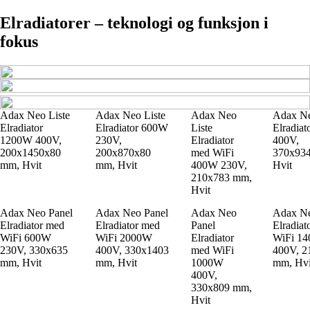
Elradiatorer – teknologi og funksjon i
fokus
Adax Neo Liste
Adax Neo Liste
Adax Neo
Adax Ne
Elradiator
Elradiator 600W
Liste
Elradia
1200W 400V,
230V,
Elradiator
400V,
200x1450x80
200x870x80
med WiFi
370x93
mm, Hvit
mm, Hvit
400W 230V,
Hvit
210x783 mm,
Hvit
Adax Neo Panel
Adax Neo Panel
Adax Neo
Adax Ne
Elradiator med
Elradiator med
Panel
Elradiat
WiFi 600W
WiFi 2000W
Elradiator
WiFi 1
230V, 330x635
400V, 330x1403
med WiFi
400V, 2
mm, Hvit
mm, Hvit
1000W
mm, Hvi
400V,
330x809 mm,
Hvit