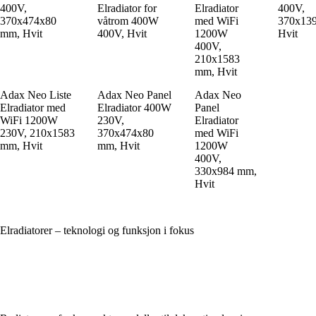
400V,
Elradiator for
Elradiator
400V,
370x474x80
våtrom 400W
med WiFi
370x13
mm, Hvit
400V, Hvit
1200W
Hvit
400V,
210x1583
mm, Hvit
Adax Neo Liste
Adax Neo Panel
Adax Neo
Elradiator med
Elradiator 400W
Panel
WiFi 1200W
230V,
Elradiator
230V, 210x1583
370x474x80
med WiFi
mm, Hvit
mm, Hvit
1200W
400V,
330x984 mm,
Hvit
Elradiatorer – teknologi og funksjon i fokus