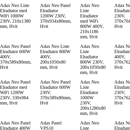
Adax Neo Liste
Adax Neo Panel
Adax Neo
Adax Ne
Elradiator med
Elradiator
Liste
Elradia
WiFi 1000W
1200W 230V,
Elradiator
230V,
230V, 210x1380
370x934x80mm,
med WiFi
370x70
mm, Hvit
Hvit
800W 400V,
Hvit
210x1186
mm, Hvit
Adax Neo Panel
Adax Neo Liste
Adax Neo
Adax Ne
Elradiator 600W
Elradiator 800W
Liste
Elradia
400V,
400V,
Elradiator
400V,
370x589x80mm,
200x1050x80
800W 230V,
370x76
Hvit
mm, Hvit
200x1050x80
Hvit
mm, Hvit
Adax Neo Panel
Adax Neo Panel
Adax Neo
Adax Ne
Elradiator med
Elradiator 600W
Liste
Elradia
WiFi 1200W
230V,
Elradiator
230V,
230V, 330x984
370x589x80mm,
1000W
370x76
mm, Hvit
Hvit
230V,
Hvit
200x1280x80
mm, Hvit
Adax Neo Panel
Adax Panel
Adax Neo
Adax Ne
Elradiator 400W
VPS10
Liste
Elradia