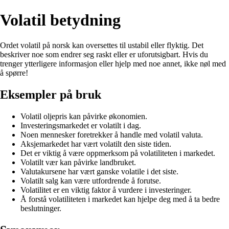
Volatil betydning
Ordet volatil på norsk kan oversettes til ustabil eller flyktig. Det
beskriver noe som endrer seg raskt eller er uforutsigbart. Hvis du
trenger ytterligere informasjon eller hjelp med noe annet, ikke nøl med
å spørre!
Eksempler på bruk
Volatil oljepris kan påvirke økonomien.
Investeringsmarkedet er volatilt i dag.
Noen mennesker foretrekker å handle med volatil valuta.
Aksjemarkedet har vært volatilt den siste tiden.
Det er viktig å være oppmerksom på volatiliteten i markedet.
Volatilt vær kan påvirke landbruket.
Valutakursene har vært ganske volatile i det siste.
Volatilt salg kan være utfordrende å forutse.
Volatilitet er en viktig faktor å vurdere i investeringer.
Å forstå volatiliteten i markedet kan hjelpe deg med å ta bedre
beslutninger.