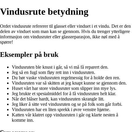
Vindusrute betydning
Ordet vindusrute refererer til glasset eller vinduet i et vindu. Det er den
delen av vinduet som man kan se gjennom. Hvis du trenger ytterligere
informasjon om vindusruter eller glassreparasjon, ikke nøl med å
spørre!
Eksempler på bruk
Vindusruten ble knust i går, så vi må få reparert den.
Jeg så en fugl som fløy rett inn i vindusruten.
Du bør vaske vindusruten regelmessig for å holde den ren.
Vindusruten var så skitten at jeg knapt kunne se gjennom den.
Huset vårt har store vindusruter som slipper inn mye lys.
Jeg brukte et spesialmiddel for å få vindusruten helt klar.
Når det blåser hardt, kan vindusruten skrangle litt.
Jeg liker å sitte ved vindusruten og se på folk som går forbi.
Vindusruten har en liten sprekk i øvre venstre hjørne.
Katten vår klatret opp vindusruten i går og klarte nesten å
komme inn.