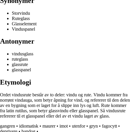
Synonymer
Storvindu
Ruteglass
Glasselement
Vinduspanel
Antonymer
vindusglass
ruteglass
glassrute
glasspanel
Etymologi
Ordet vindusrute består av to deler: vindu og rute. Vindu kommer fra
norrønt vindauga, som betyr åpning for vind, og refererer til den delen
av en bygning som er laget for å slippe inn lys og luft. Rute kommer
fra latin rutilus, som betyr glassvindu eller glasspanel. Så vindusrute
refererer til et glasspanel eller del av et vindu laget av glass.
gangren
•
idiomatisk
•
maurer
•
imot
•
utenfor
•
gryn
•
fagocytt
•
deprivere
•
bandog
•