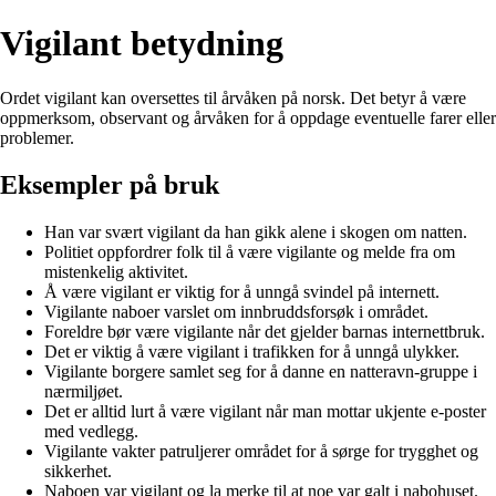
Vigilant betydning
Ordet vigilant kan oversettes til årvåken på norsk. Det betyr å være
oppmerksom, observant og årvåken for å oppdage eventuelle farer eller
problemer.
Eksempler på bruk
Han var svært ​vigilant da han gikk alene i skogen om natten.
Politiet oppfordrer folk til å være ​vigilante og melde fra om
mistenkelig aktivitet.
Å være ​vigilant er viktig for å unngå svindel på internett.
​Vigilante naboer varslet om innbruddsforsøk i området.
Foreldre bør være ​vigilante når det gjelder barnas internettbruk.
Det er viktig å være ​vigilant i trafikken for å unngå ulykker.
​Vigilante borgere samlet seg for å danne en natteravn-gruppe i
nærmiljøet.
Det er alltid lurt å være ​vigilant når man mottar ukjente e-poster
med vedlegg.
​Vigilante vakter patruljerer området for å sørge for trygghet og
sikkerhet.
Naboen var ​vigilant og la merke til at noe var galt i nabohuset.