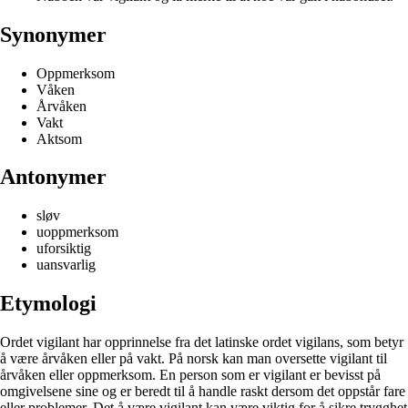
Synonymer
Oppmerksom
Våken
Årvåken
Vakt
Aktsom
Antonymer
sløv
uoppmerksom
uforsiktig
uansvarlig
Etymologi
Ordet vigilant har opprinnelse fra det latinske ordet vigilans, som betyr
å være årvåken eller på vakt. På norsk kan man oversette vigilant til
årvåken eller oppmerksom. En person som er vigilant er bevisst på
omgivelsene sine og er beredt til å handle raskt dersom det oppstår fare
eller problemer. Det å være vigilant kan være viktig for å sikre trygghet