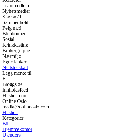
Teammedlem
Nyhetsmedier
Spørsmål
Sammenhold
Følg med
Bli abonnent
Sosial
Kringkasting
Brukergruppe
Nærmiljø
Egne lenker
Nettstedskart
Legg merke til
Fil
Bloggside
Innholdsfeed
Hushelt.com
Online Oslo
media@onlineoslo.com
Hushelt
Kategorier
Bil
Hjemmekontor
Utendørs