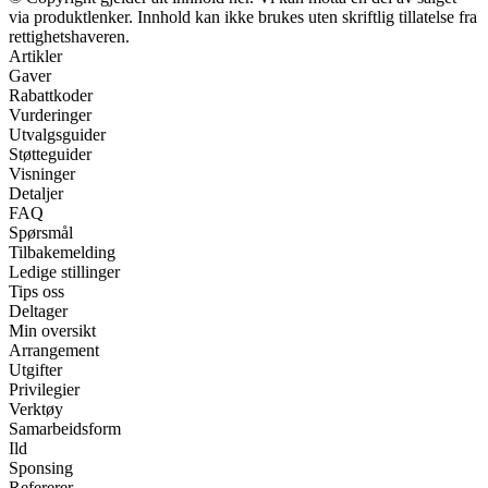
via produktlenker. Innhold kan ikke brukes uten skriftlig tillatelse fra
rettighetshaveren.
Artikler
Gaver
Rabattkoder
Vurderinger
Utvalgsguider
Støtteguider
Visninger
Detaljer
FAQ
Spørsmål
Tilbakemelding
Ledige stillinger
Tips oss
Deltager
Min oversikt
Arrangement
Utgifter
Privilegier
Verktøy
Samarbeidsform
Ild
Sponsing
Refererer