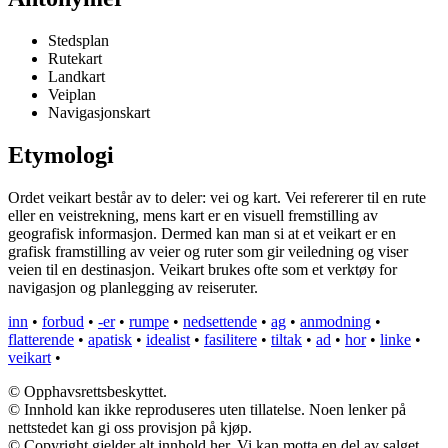
Stedsplan
Rutekart
Landkart
Veiplan
Navigasjonskart
Etymologi
Ordet veikart består av to deler: vei og kart. Vei refererer til en rute
eller en veistrekning, mens kart er en visuell fremstilling av
geografisk informasjon. Dermed kan man si at et veikart er en
grafisk framstilling av veier og ruter som gir veiledning og viser
veien til en destinasjon. Veikart brukes ofte som et verktøy for
navigasjon og planlegging av reiseruter.
inn
•
forbud
•
-er
•
rumpe
•
nedsettende
•
ag
•
anmodning
•
flatterende
•
apatisk
•
idealist
•
fasilitere
•
tiltak
•
ad
•
hor
•
linke
•
veikart
•
© Opphavsrettsbeskyttet.
© Innhold kan ikke reproduseres uten tillatelse. Noen lenker på
nettstedet kan gi oss provisjon på kjøp.
© Copyright gjelder alt innhold her. Vi kan motta en del av salget