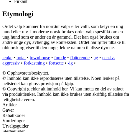
Firkant
Etymologi
Ordet valp kommer fra norrønt valpr eller valfr, som betyr en ung
hund eller ulv. I moderne norsk brukes ordet valp spesifikt om en
ung hund som er under ett år gammel. Det kan også brukes om
andre unge dyr, avhengig av konteksten. Ordet har røtter tilbake til
oldnorsk og viser til den unge, lekne naturen til disse dyrene.
tenke
•
notat
•
townhouse
•
funkle
•
flatterende
•
ag
•
passiv-
aggressiv
•
forkastning
•
fortsette
•
-ig
•
© Opphavsrettsbeskyttet.
© Innhold kan ikke reproduseres uten tillatelse. Noen lenker på
nettstedet kan gi oss provisjon på kjøp.
© Copyright gjelder alt innhold her. Vi kan motta en del av salget
via produktlenker. Innhold kan ikke brukes uten skriftlig tillatelse fra
rettighetshaveren.
Artikler
Gaver
Rabattkoder
Vurderinger
Utvalgsguider
Støtteguider