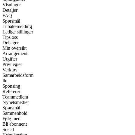
Visninger
Detaljer
FAQ
Spørsmål
Tilbakemelding
Ledige stillinger
Tips oss
Deltager
Min oversikt
Arrangement
Utgifter
Privilegier
Verktøy
Samarbeidsform
Ild
Sponsing
Refererer
Teammedlem
Nyhetsmedier
Spørsmål
Sammenhold
Følg med
Bli abonnent
Sosial
Kringkasting