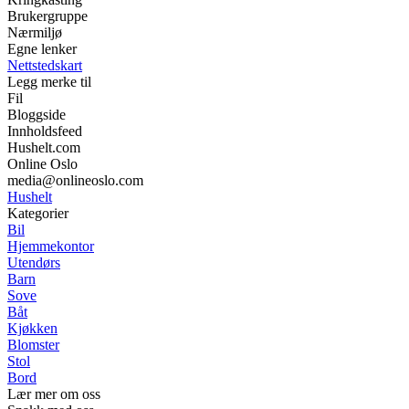
Brukergruppe
Nærmiljø
Egne lenker
Nettstedskart
Legg merke til
Fil
Bloggside
Innholdsfeed
Hushelt.com
Online Oslo
media@onlineoslo.com
Hushelt
Kategorier
Bil
Hjemmekontor
Utendørs
Barn
Sove
Båt
Kjøkken
Blomster
Stol
Bord
Lær mer om oss