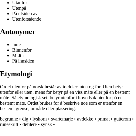
Utanfor
Utenpå
På utsiden av
Utenforstående
Antonymer
Inne
Binnenfor
Midt i
På innsiden
Etymologi
Ordet utenfor på norsk består av to deler: uten og for. Uten betyr
utenfor eller uten, mens for betyr på en viss måte eller på en bestemt
måte. Så etymologisk sett betyr utenfor i hovedsak utenfor på en
bestemt måte. Ordet brukes for å beskrive noe som er utenfor en
bestemt grense, område eller plassering.
begrunne
•
dig
•
lyshorn
•
svartemarje
•
avdekke
•
primat
•
gutterom
•
runeskrift
•
defilere
•
synsk
•