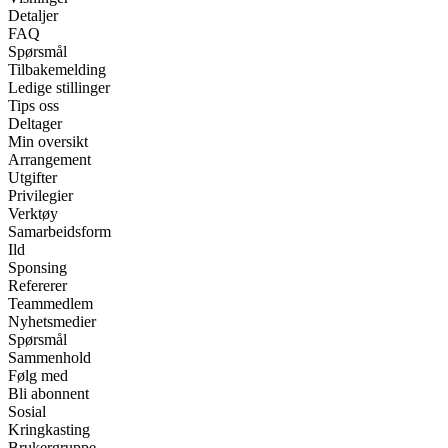
Detaljer
FAQ
Spørsmål
Tilbakemelding
Ledige stillinger
Tips oss
Deltager
Min oversikt
Arrangement
Utgifter
Privilegier
Verktøy
Samarbeidsform
Ild
Sponsing
Refererer
Teammedlem
Nyhetsmedier
Spørsmål
Sammenhold
Følg med
Bli abonnent
Sosial
Kringkasting
Brukergruppe