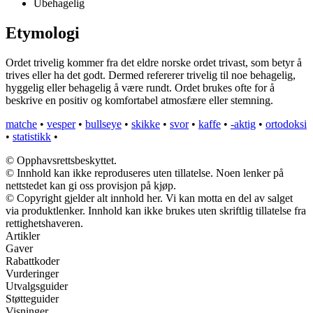
Ubehagelig
Etymologi
Ordet trivelig kommer fra det eldre norske ordet trivast, som betyr å
trives eller ha det godt. Dermed refererer trivelig til noe behagelig,
hyggelig eller behagelig å være rundt. Ordet brukes ofte for å
beskrive en positiv og komfortabel atmosfære eller stemning.
matche
•
vesper
•
bullseye
•
skikke
•
svor
•
kaffe
•
-aktig
•
ortodoksi
•
statistikk
•
© Opphavsrettsbeskyttet.
© Innhold kan ikke reproduseres uten tillatelse. Noen lenker på
nettstedet kan gi oss provisjon på kjøp.
© Copyright gjelder alt innhold her. Vi kan motta en del av salget
via produktlenker. Innhold kan ikke brukes uten skriftlig tillatelse fra
rettighetshaveren.
Artikler
Gaver
Rabattkoder
Vurderinger
Utvalgsguider
Støtteguider
Visninger