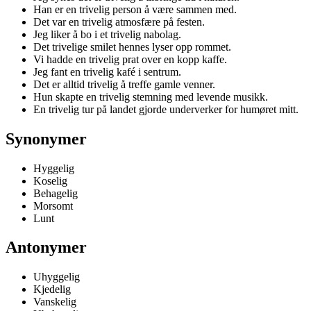
Han er en trivelig person å være sammen med.
Det var en trivelig atmosfære på festen.
Jeg liker å bo i et trivelig nabolag.
Det trivelige smilet hennes lyser opp rommet.
Vi hadde en trivelig prat over en kopp kaffe.
Jeg fant en trivelig kafé i sentrum.
Det er alltid trivelig å treffe gamle venner.
Hun skapte en trivelig stemning med levende musikk.
En trivelig tur på landet gjorde underverker for humøret mitt.
Synonymer
Hyggelig
Koselig
Behagelig
Morsomt
Lunt
Antonymer
Uhyggelig
Kjedelig
Vanskelig