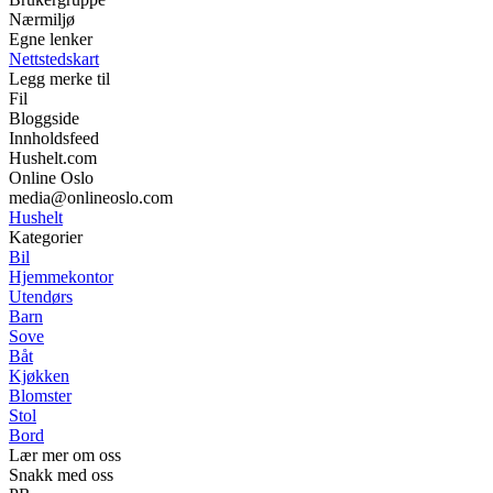
Nærmiljø
Egne lenker
Nettstedskart
Legg merke til
Fil
Bloggside
Innholdsfeed
Hushelt.com
Online Oslo
media@onlineoslo.com
Hushelt
Kategorier
Bil
Hjemmekontor
Utendørs
Barn
Sove
Båt
Kjøkken
Blomster
Stol
Bord
Lær mer om oss
Snakk med oss