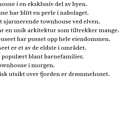
house i en eksklusiv del av byen.
e har blitt en perle i nabolaget.
et sjarmerende townhouse ved elven.
 en unik arkitektur som tiltrekker mange.
ouseet har pusset opp hele eiendommen.
et er et av de eldste i området.
populært blant barnefamilier.
 townhouse i morgen.
sk utsikt over fjorden er drømmehuset.