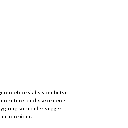
 gammelnorsk by som betyr
men refererer disse ordene
ybygning som deler vegger
lkede områder.