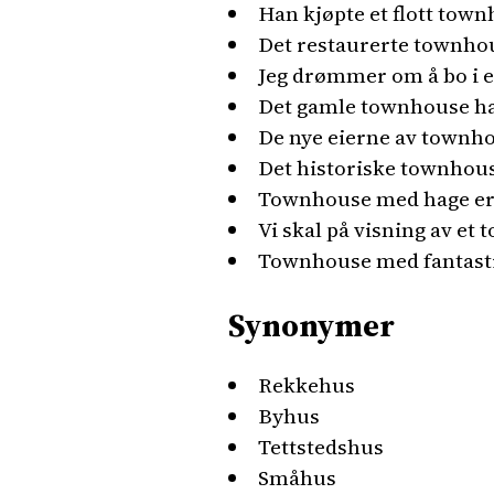
Han kjøpte et flott town
Det restaurerte townhous
Jeg drømmer om å bo i 
Det gamle townhouse har
De nye eierne av townh
Det historiske townhouse
Townhouse med hage er 
Vi skal på visning av et
Townhouse med fantasti
Synonymer
Rekkehus
Byhus
Tettstedshus
Småhus