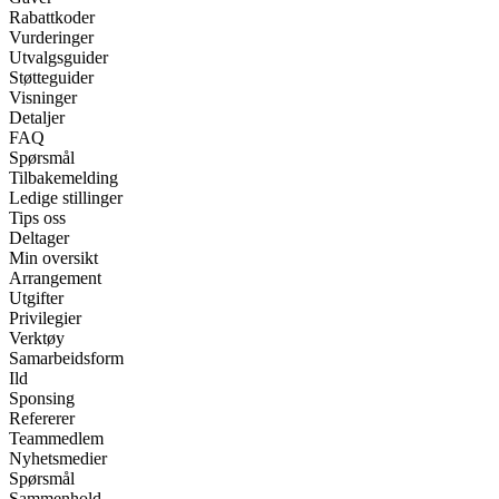
Rabattkoder
Vurderinger
Utvalgsguider
Støtteguider
Visninger
Detaljer
FAQ
Spørsmål
Tilbakemelding
Ledige stillinger
Tips oss
Deltager
Min oversikt
Arrangement
Utgifter
Privilegier
Verktøy
Samarbeidsform
Ild
Sponsing
Refererer
Teammedlem
Nyhetsmedier
Spørsmål
Sammenhold