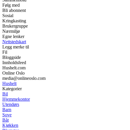
Følg med
Bli abonnent
Sosial
Kringkasting
Brukergruppe
Nærmiljø
Egne lenker
Nettstedskart
Legg merke til
Fil
Bloggside
Innholdsfeed
Hushelt.com
Online Oslo
media@onlineoslo.com
Hushelt
Kategorier
Bil
Hjemmekontor
Utendørs
Barn
Sove
Båt
Kjøkken