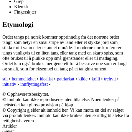
Grep
Klemsk
Fingerskjær
Etymologi
Ordet tangs på norsk kommer opprinnelig fra det norrøne ordet
tangr, som betyr en smal stripe av land eller et stykke jord som
stikker ut i vann eller et annet område. I moderne norsk refererer
tangs vanligvis til en liten tang eller tang med en skarp spiss, som
ofte brukes til å plukke opp små gjenstander eller til matlaging.
Ordet kan også brukes mer generelt for å beskrive noe som er langt
og smalt, som for eksempel en tang på et tanginstrument.
stil
•
hemmelighet
•
idealist
•
patriarkat
•
kilde
•
kolli
•
trehvit
•
initiativ
•
innflyttingsfest
•
© Opphavsrettsbeskyttet.
© Innhold kan ikke reproduseres uten tillatelse. Noen lenker på
nettstedet kan gi oss provisjon på kjøp.
© Copyright gjelder alt innhold her. Vi kan motta en del av salget
via produktlenker. Innhold kan ikke brukes uten skriftlig tillatelse fra
rettighetshaveren.
Artikler
Gaver