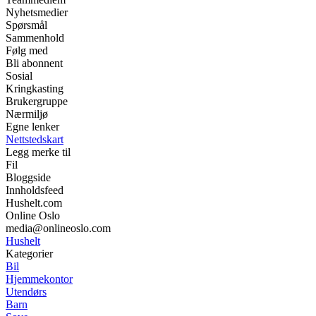
Nyhetsmedier
Spørsmål
Sammenhold
Følg med
Bli abonnent
Sosial
Kringkasting
Brukergruppe
Nærmiljø
Egne lenker
Nettstedskart
Legg merke til
Fil
Bloggside
Innholdsfeed
Hushelt.com
Online Oslo
media@onlineoslo.com
Hushelt
Kategorier
Bil
Hjemmekontor
Utendørs
Barn