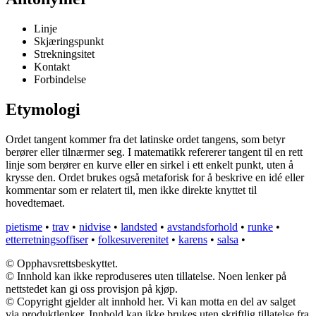
Linje
Skjæringspunkt
Strekningsitet
Kontakt
Forbindelse
Etymologi
Ordet tangent kommer fra det latinske ordet tangens, som betyr
berører eller tilnærmer seg. I matematikk refererer tangent til en rett
linje som berører en kurve eller en sirkel i ett enkelt punkt, uten å
krysse den. Ordet brukes også metaforisk for å beskrive en idé eller
kommentar som er relatert til, men ikke direkte knyttet til
hovedtemaet.
pietisme
•
trav
•
nidvise
•
landsted
•
avstandsforhold
•
runke
•
etterretningsoffiser
•
folkesuverenitet
•
karens
•
salsa
•
© Opphavsrettsbeskyttet.
© Innhold kan ikke reproduseres uten tillatelse. Noen lenker på
nettstedet kan gi oss provisjon på kjøp.
© Copyright gjelder alt innhold her. Vi kan motta en del av salget
via produktlenker. Innhold kan ikke brukes uten skriftlig tillatelse fra