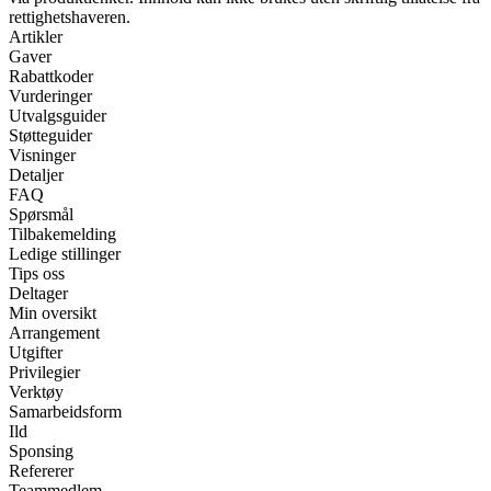
rettighetshaveren.
Artikler
Gaver
Rabattkoder
Vurderinger
Utvalgsguider
Støtteguider
Visninger
Detaljer
FAQ
Spørsmål
Tilbakemelding
Ledige stillinger
Tips oss
Deltager
Min oversikt
Arrangement
Utgifter
Privilegier
Verktøy
Samarbeidsform
Ild
Sponsing
Refererer
Teammedlem