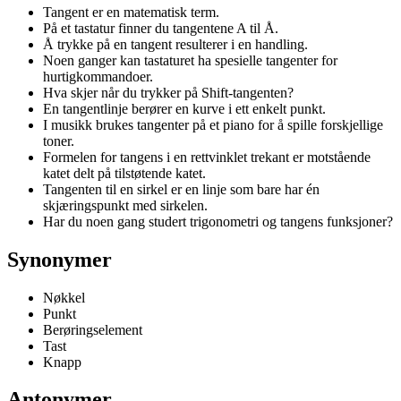
Tangent er en matematisk term.
På et tastatur finner du tangentene A til Å.
Å trykke på en tangent resulterer i en handling.
Noen ganger kan tastaturet ha spesielle tangenter for
hurtigkommandoer.
Hva skjer når du trykker på Shift-tangenten?
En tangentlinje berører en kurve i ett enkelt punkt.
I musikk brukes tangenter på et piano for å spille forskjellige
toner.
Formelen for tangens i en rettvinklet trekant er motstående
katet delt på tilstøtende katet.
Tangenten til en sirkel er en linje som bare har én
skjæringspunkt med sirkelen.
Har du noen gang studert trigonometri og tangens funksjoner?
Synonymer
Nøkkel
Punkt
Berøringselement
Tast
Knapp
Antonymer