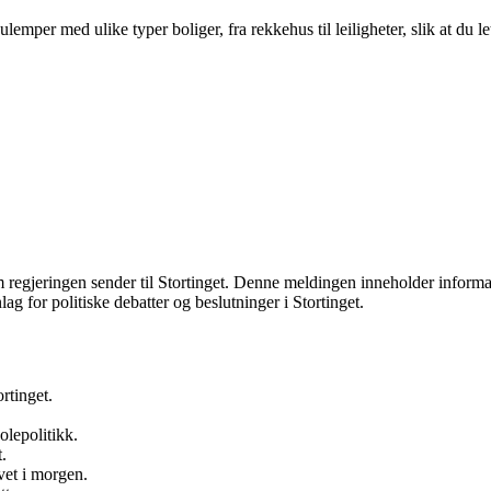
per med ulike typer boliger, fra rekkehus til leiligheter, slik at du le
 som regjeringen sender til Stortinget. Denne meldingen inneholder infor
g for politiske debatter og beslutninger i Stortinget.
rtinget.
olepolitikk.
.
vet i morgen.