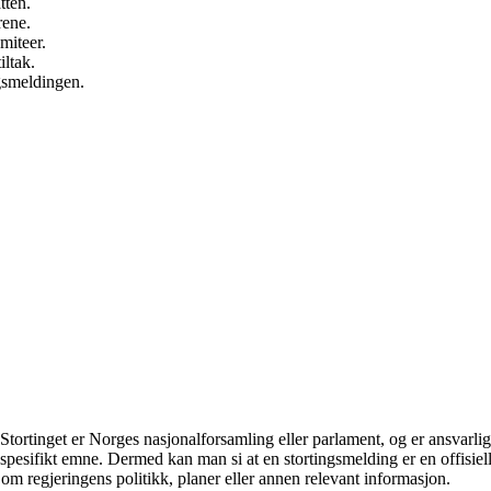
tten.
rene.
miteer.
iltak.
gsmeldingen.
Stortinget er Norges nasjonalforsamling eller parlament, og er ansvarlig
pesifikt emne. Dermed kan man si at en stortingsmelding er en offisiell 
 om regjeringens politikk, planer eller annen relevant informasjon.