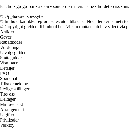
fellatio
•
go-go-bar
•
akson
•
sondere
•
materialisme
•
herdet
•
ciss
•
ins
© Opphavsrettsbeskyttet.
© Innhold kan ikke reproduseres uten tillatelse. Noen lenker på nettsted
© Copyright gjelder alt innhold her. Vi kan motta en del av salget via pr
Artikler
Gaver
Rabattkoder
Vurderinger
Utvalgsguider
Støtteguider
Visninger
Detaljer
FAQ
Spørsmål
Tilbakemelding
Ledige stillinger
Tips oss
Deltager
Min oversikt
Arrangement
Utgifter
Privilegier
Verktøy