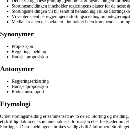
Det er viktig å lese grundig gjennom stortingsmeldingen før deba
Stortingsmeldingen inneholder regjeringens planer for de neste å
Stortingsmeldingen vil bli sendt til behandling i ulike Stortingsko
Vi venter spent på regjeringens stortingsmelding om integreringst
Media har allerede spekulert i innholdet i den kommende stortin
Synonymer
Proposisjon
Regjeringsmelding
Budsjettproposisjon
Antonymer
Regjeringserklæring
Budsjettproposisjon
Rådmannsrapport
Etymologi
Ordet stortingsmelding er sammensatt av to deler: Storting og melding. 
et skriftlig dokument som inneholder informasjon eller beskjeder om et s
Stortinget. Disse meldingene brukes vanligvis til å informere Stortinget