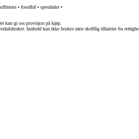
uffisiens
•
fossilbil
•
spesidaler
•
et kan gi oss provisjon på kjøp.
oduktlenker. Innhold kan ikke brukes uten skriftlig tillatelse fra rettigh