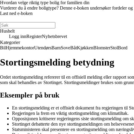
Hvordan velge riktig type bolig for familien din
Vurderer du å endre boligtype? Denne e-boken undersøker fordeler og ulem
Last ned e-boken
Hushelt
Logg inn
Register
Nyhetsbrevet
Kategorier
Bil
Hjemmekontor
Utendørs
Barn
Sove
Båt
Kjøkken
Blomster
Stol
Bord
Stortingsmelding betydning
Ordet stortingsmelding refererer til en offisiell melding eller rapport
som skal behandles av Stortinget. Stortingsmeldinger brukes som grunnla
Eksempler på bruk
En stortingsmelding er et offisielt dokument fra regjeringen til Sto
Regjeringen la frem en viktig stortingsmelding om klimatiltak.
Opposisjonen kritiserer regjeringens siste stortingsmelding om sk
Stortinget debatterte den nye stortingsmeldingen om helsevesenet
Statsministeren skal presentere en stortingsmelding om næringsli