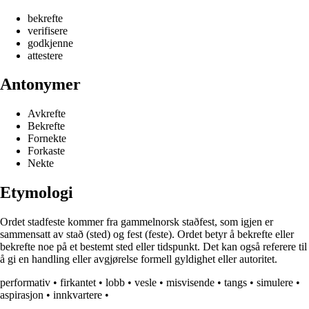
bekrefte
verifisere
godkjenne
attestere
Antonymer
Avkrefte
Bekrefte
Fornekte
Forkaste
Nekte
Etymologi
Ordet stadfeste kommer fra gammelnorsk staðfest, som igjen er
sammensatt av stað (sted) og fest (feste). Ordet betyr å bekrefte eller
bekrefte noe på et bestemt sted eller tidspunkt. Det kan også referere til
å gi en handling eller avgjørelse formell gyldighet eller autoritet.
performativ
•
firkantet
•
lobb
•
vesle
•
misvisende
•
tangs
•
simulere
•
aspirasjon
•
innkvartere
•