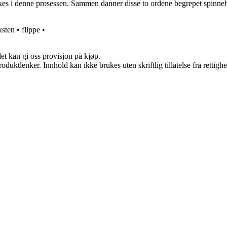
brukes i denne prosessen. Sammen danner disse to ordene begrepet spinne
ksten
•
flippe
•
et kan gi oss provisjon på kjøp.
oduktlenker. Innhold kan ikke brukes uten skriftlig tillatelse fra rettigh