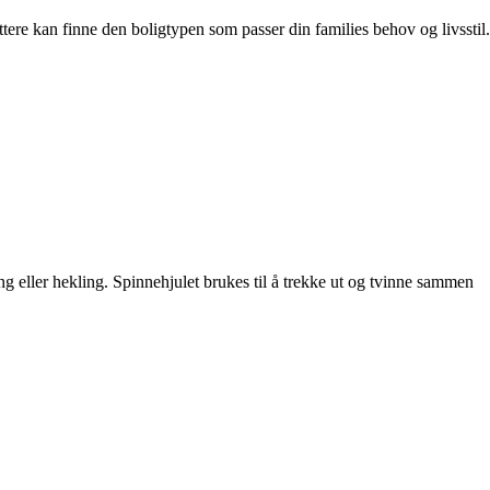
ttere kan finne den boligtypen som passer din families behov og livsstil.
king eller hekling. Spinnehjulet brukes til å trekke ut og tvinne sammen