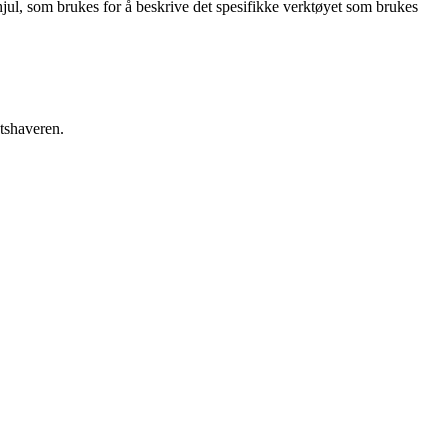
hjul, som brukes for å beskrive det spesifikke verktøyet som brukes
etshaveren.