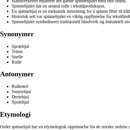
Håndverkeren reparerte det gamle spinnehjulet med stor omhu.
Spinnehjulet har en sentral rolle i tekstilproduksjon.
En spinnehjul er en mekanisk innretning for å spinne fibre til tråd
Historisk sett var spinnehjulet en viktig oppfinnelse for tekstilind
Spinnehjulet symboliserer tradisjonell håndverk og industriell utv
Synonymer
Spolehjul
Trinse
Snelle
Rulle
Antonymer
Rullestol
Snurrehjul
Dreiehjul
Spolehjul
Etymologi
Ordet spinnehjul har en etymologisk opprinnelse fra de norske ordene spi