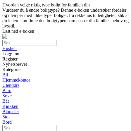
Hvordan velge riktig type bolig for familien din
Vurderer du å endre boligtype? Denne e-boken undersøker fordeler
og ulemper med ulike typer boliger, fra rekkehus til leiligheter, slik at
du lettere kan finne den boligtypen som passer din families behov og
livsstil.
Last ned e-boken
Hushelt
Logg inn
Register
Nyhetsbrevet
Kategorier
Bil
Hjemmekontor
Utendørs
Barn
Sove
Båt
Kjøkken
Blomster
Stol
Bord