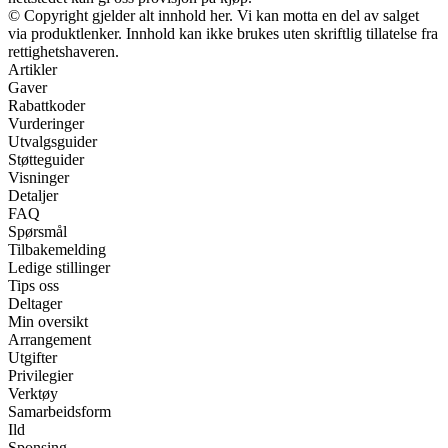
© Copyright gjelder alt innhold her. Vi kan motta en del av salget
via produktlenker. Innhold kan ikke brukes uten skriftlig tillatelse fra
rettighetshaveren.
Artikler
Gaver
Rabattkoder
Vurderinger
Utvalgsguider
Støtteguider
Visninger
Detaljer
FAQ
Spørsmål
Tilbakemelding
Ledige stillinger
Tips oss
Deltager
Min oversikt
Arrangement
Utgifter
Privilegier
Verktøy
Samarbeidsform
Ild
Sponsing