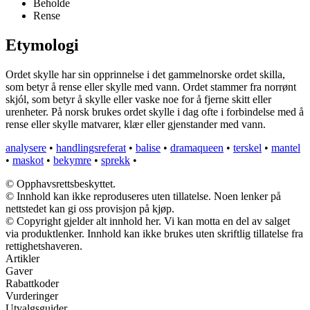
Beholde
Rense
Etymologi
Ordet skylle har sin opprinnelse i det gammelnorske ordet skilla,
som betyr å rense eller skylle med vann. Ordet stammer fra norrønt
skjól, som betyr å skylle eller vaske noe for å fjerne skitt eller
urenheter. På norsk brukes ordet skylle i dag ofte i forbindelse med å
rense eller skylle matvarer, klær eller gjenstander med vann.
analysere
•
handlingsreferat
•
balise
•
dramaqueen
•
terskel
•
mantel
•
maskot
•
bekymre
•
sprekk
•
© Opphavsrettsbeskyttet.
© Innhold kan ikke reproduseres uten tillatelse. Noen lenker på
nettstedet kan gi oss provisjon på kjøp.
© Copyright gjelder alt innhold her. Vi kan motta en del av salget
via produktlenker. Innhold kan ikke brukes uten skriftlig tillatelse fra
rettighetshaveren.
Artikler
Gaver
Rabattkoder
Vurderinger
Utvalgsguider