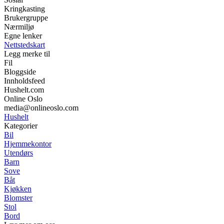
Kringkasting
Brukergruppe
Nærmiljø
Egne lenker
Nettstedskart
Legg merke til
Fil
Bloggside
Innholdsfeed
Hushelt.com
Online Oslo
media@onlineoslo.com
Hushelt
Kategorier
Bil
Hjemmekontor
Utendørs
Barn
Sove
Båt
Kjøkken
Blomster
Stol
Bord