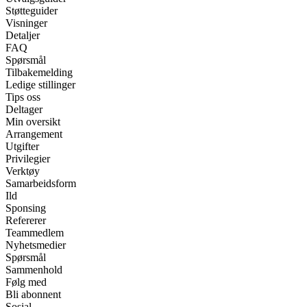
Støtteguider
Visninger
Detaljer
FAQ
Spørsmål
Tilbakemelding
Ledige stillinger
Tips oss
Deltager
Min oversikt
Arrangement
Utgifter
Privilegier
Verktøy
Samarbeidsform
Ild
Sponsing
Refererer
Teammedlem
Nyhetsmedier
Spørsmål
Sammenhold
Følg med
Bli abonnent
Sosial