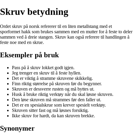
Skruv betydning
Ordet skruv på norsk refererer til en liten metallstang med et
sporformet hakk som brukes sammen med en mutter for å feste to deler
sammen ved å dreie stangen. Skruv kan også referere til handlingen å
feste noe med en skrue.
Eksempler på bruk
Pass på å skruv lokket godt igjen.
Jeg trenger en skruv til å feste hyllen.
Det er viktig å stramme skruvene skikkelig.
Finn riktig størrelse på skruven før du begynner.
Skruven er dessverre rusten og må byttes ut.
Husk å bruke riktig verktøy når du skal løsne skruven.
Den løse skruven må strammes før den faller ut.
Det er en spesialskrue som krever spesielt verktøy.
Skruven sitter fast og må løsnes forsiktig.
Ikke skruv for hardt, da kan skruven brekke.
Synonymer