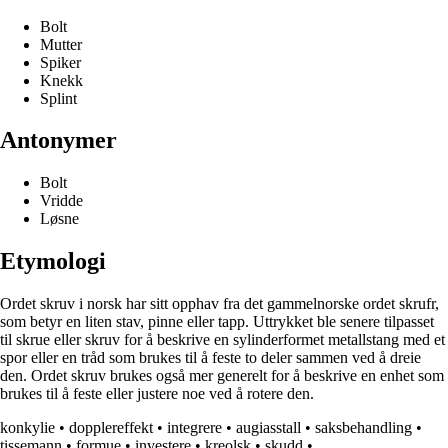
Bolt
Mutter
Spiker
Knekk
Splint
Antonymer
Bolt
Vridde
Løsne
Etymologi
Ordet skruv i norsk har sitt opphav fra det gammelnorske ordet skrufr,
som betyr en liten stav, pinne eller tapp. Uttrykket ble senere tilpasset
til skrue eller skruv for å beskrive en sylinderformet metallstang med et
spor eller en tråd som brukes til å feste to deler sammen ved å dreie
den. Ordet skruv brukes også mer generelt for å beskrive en enhet som
brukes til å feste eller justere noe ved å rotere den.
konkylie
•
dopplereffekt
•
integrere
•
augiasstall
•
saksbehandling
•
tissemann
•
formue
•
investere
•
kreolsk
•
skudd
•