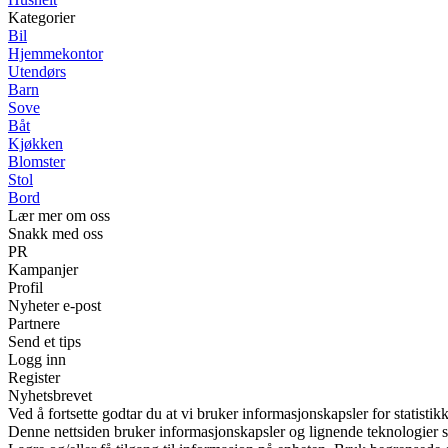
Kategorier
Bil
Hjemmekontor
Utendørs
Barn
Sove
Båt
Kjøkken
Blomster
Stol
Bord
Lær mer om oss
Snakk med oss
PR
Kampanjer
Profil
Nyheter e-post
Partnere
Send et tips
Logg inn
Register
Nyhetsbrevet
Ved å fortsette godtar du at vi bruker informasjonskapsler for statistikk
Denne nettsiden bruker informasjonskapsler og lignende teknologier