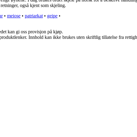
 retninger, også kjent som skjeling.
ar
•
meiose
•
patriarkat
•
geipe
•
edet kan gi oss provisjon på kjøp.
roduktlenker. Innhold kan ikke brukes uten skriftlig tillatelse fra rettig