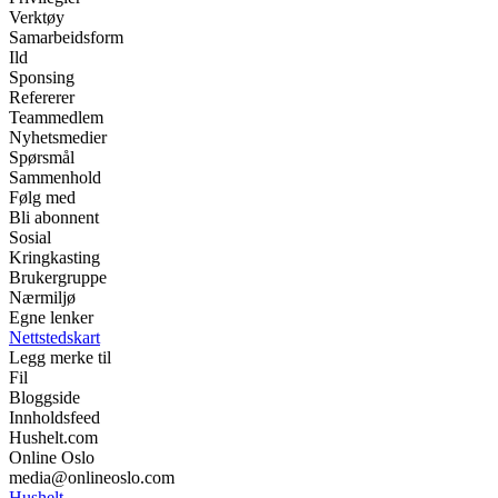
Verktøy
Samarbeidsform
Ild
Sponsing
Refererer
Teammedlem
Nyhetsmedier
Spørsmål
Sammenhold
Følg med
Bli abonnent
Sosial
Kringkasting
Brukergruppe
Nærmiljø
Egne lenker
Nettstedskart
Legg merke til
Fil
Bloggside
Innholdsfeed
Hushelt.com
Online Oslo
media@onlineoslo.com
Hushelt