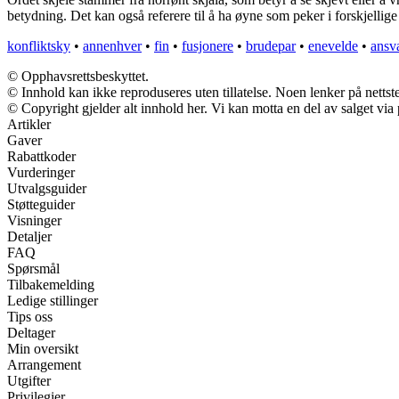
betydning. Det kan også referere til å ha øyne som peker i forskjellige
konfliktsky
•
annenhver
•
fin
•
fusjonere
•
brudepar
•
enevelde
•
ansv
© Opphavsrettsbeskyttet.
© Innhold kan ikke reproduseres uten tillatelse. Noen lenker på nettst
© Copyright gjelder alt innhold her. Vi kan motta en del av salget via p
Artikler
Gaver
Rabattkoder
Vurderinger
Utvalgsguider
Støtteguider
Visninger
Detaljer
FAQ
Spørsmål
Tilbakemelding
Ledige stillinger
Tips oss
Deltager
Min oversikt
Arrangement
Utgifter
Privilegier