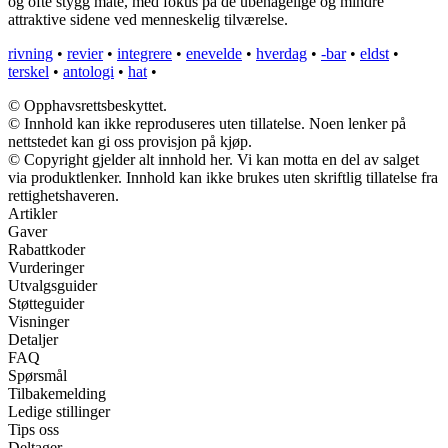
og ofte stygg måte, med fokus på de ubehagelige og mindre
attraktive sidene ved menneskelig tilværelse.
rivning
•
revier
•
integrere
•
enevelde
•
hverdag
•
-bar
•
eldst
•
terskel
•
antologi
•
hat
•
© Opphavsrettsbeskyttet.
© Innhold kan ikke reproduseres uten tillatelse. Noen lenker på
nettstedet kan gi oss provisjon på kjøp.
© Copyright gjelder alt innhold her. Vi kan motta en del av salget
via produktlenker. Innhold kan ikke brukes uten skriftlig tillatelse fra
rettighetshaveren.
Artikler
Gaver
Rabattkoder
Vurderinger
Utvalgsguider
Støtteguider
Visninger
Detaljer
FAQ
Spørsmål
Tilbakemelding
Ledige stillinger
Tips oss
Deltager