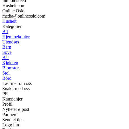
Innholdsfeed
Hushelt.com
Online Oslo
media@onlineoslo.com
Hushelt
Kategorier
Bil
Hjemmekontor
Utendørs
Barn
Sove
Båt
Kjøkken
Blomster
Stol
Bord
Lær mer om oss
Snakk med oss
PR
Kampanjer
Profil
Nyheter e-post
Partnere
Send et tips
Logg inn