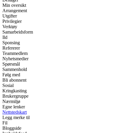
Min oversikt
Arrangement
Utgifter
Privilegier
Verktøy
Samarbeidsform
Ild
Sponsing
Refererer
Teammedlem
Nyhetsmedier
Spørsmål
Sammenhold
Følg med
Bli abonnent
Sosial
Kringkasting
Brukergruppe
Nærmiljø
Egne lenker
Nettstedskart
Legg merke til
Fil
Bloggside