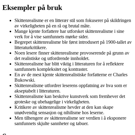
Eksempler på bruk
Skittenrealisme er en litterær stil som fokuserer på skildringen
av virkeligheten på en rå og brutal måte.
Mange kjente forfattere har utforsket skittenrealisme i sine
verk for å vise samfunnets mørke sider.
Begrepet skittenrealisme ble først introdusert på 1900-tallet av
litteraturkritikere.
Noen lesere finner skittenrealisme provoserende på grunn av
det realistiske og utfordrende innholdet.
Skittenrealisme har blitt viktig i litteraturen for å reflektere
samfunnets kompleksitet og kontraster.
En av de mest kjente skittenrealistiske forfatterne er Charles
Bukowski.
Skittenrealisme utfordrer leserens oppfatning av hva som er
akseptabelt i litteraturen.
Skittenrealisme kan beskrive kunstverk som fremhever det
groteske og ubehagelige i virkeligheten.
Kritikere av skittenrealisme hevder at den kan skape
unødvendig sensasjon og nihilisme hos leserne.
Men tilhengere av skittenrealisme ser verdien i å eksponere
samfunnets skjulte sannheter og tabuer.