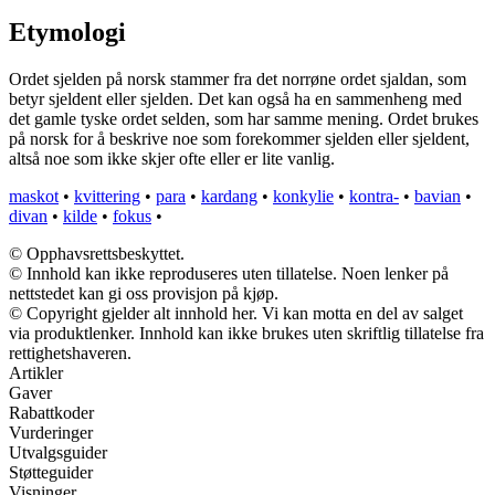
Etymologi
Ordet sjelden på norsk stammer fra det norrøne ordet sjaldan, som
betyr sjeldent eller sjelden. Det kan også ha en sammenheng med
det gamle tyske ordet selden, som har samme mening. Ordet brukes
på norsk for å beskrive noe som forekommer sjelden eller sjeldent,
altså noe som ikke skjer ofte eller er lite vanlig.
maskot
•
kvittering
•
para
•
kardang
•
konkylie
•
kontra-
•
bavian
•
divan
•
kilde
•
fokus
•
© Opphavsrettsbeskyttet.
© Innhold kan ikke reproduseres uten tillatelse. Noen lenker på
nettstedet kan gi oss provisjon på kjøp.
© Copyright gjelder alt innhold her. Vi kan motta en del av salget
via produktlenker. Innhold kan ikke brukes uten skriftlig tillatelse fra
rettighetshaveren.
Artikler
Gaver
Rabattkoder
Vurderinger
Utvalgsguider
Støtteguider
Visninger