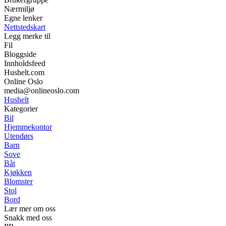
Nærmiljø
Egne lenker
Nettstedskart
Legg merke til
Fil
Bloggside
Innholdsfeed
Hushelt.com
Online Oslo
media@onlineoslo.com
Hushelt
Kategorier
Bil
Hjemmekontor
Utendørs
Barn
Sove
Båt
Kjøkken
Blomster
Stol
Bord
Lær mer om oss
Snakk med oss