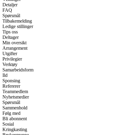
Detaljer
FAQ
Spørsmål
Tilbakemelding
Ledige stillinger
Tips oss
Deltager
Min oversikt
Arrangement
Utgifter
Privilegier
Verktøy
Samarbeidsform
Ild
Sponsing
Refererer
Teammedlem
Nyhetsmedier
Spørsmål
Sammenhold
Følg med
Bli abonnent
Sosial
Kringkasting
Brukergruppe