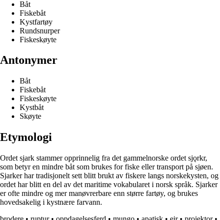
Båt
Fiskebåt
Kystfartøy
Rundsnurper
Fiskeskøyte
Antonymer
Båt
Fiskebåt
Fiskeskøyte
Kystbåt
Skøyte
Etymologi
Ordet sjark stammer opprinnelig fra det gammelnorske ordet sjǫrkr,
som betyr en mindre båt som brukes for fiske eller transport på sjøen.
Sjarker har tradisjonelt sett blitt brukt av fiskere langs norskekysten, og
ordet har blitt en del av det maritime vokabularet i norsk språk. Sjarker
er ofte mindre og mer manøvrerbare enn større fartøy, og brukes
hovedsakelig i kystnære farvann.
brodere
•
ruptur
•
oppdagelsesferd
•
mungo
•
apatisk
•
eir
•
projektor
•