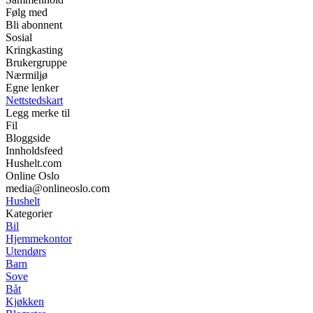
Følg med
Bli abonnent
Sosial
Kringkasting
Brukergruppe
Nærmiljø
Egne lenker
Nettstedskart
Legg merke til
Fil
Bloggside
Innholdsfeed
Hushelt.com
Online Oslo
media@onlineoslo.com
Hushelt
Kategorier
Bil
Hjemmekontor
Utendørs
Barn
Sove
Båt
Kjøkken