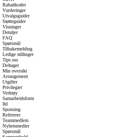
Rabattkoder
Vurderinger
Utvalgsguider
Støtteguider
Visninger
Detaljer
FAQ
Spørsmål
Tilbakemelding
Ledige stillinger
Tips oss
Deltager
Min oversikt
Arrangement
Utgifter
Privilegier
Verktøy
Samarbeidsform
Ild
Sponsing
Refererer
Teammedlem
Nyhetsmedier
Spørsmål
Sammenhold