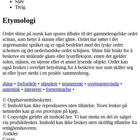
Sløv
Treig
Etymologi
Ordet shine på norsk kan spores tilbake til det gammelengelske ordet
scīnan, som betyr å skinne eller glitre. Ordet har røtter i det
urgermanske språket og er også beslektet med det tyske ordet
scheinen og det nederlandske ordet schijnen. Shine blir brukt for å
beskrive en strålende glans eller lysrefleksjon, enten det gjelder
solen, månen, en stjerne eller et annet lysende objekt. Ordet kan
også brukes i overført betydning for å beskrive noe som skiller seg
ut eller lyser sterkt i en positiv sammenheng.
shine
•
forfordele
•
stipulere
•
grunnrente
•
overgangsvindu
•
autentisk
•
integrere
•
fornemmelse
•
© Opphavsrettsbeskyttet.
© Innhold kan ikke reproduseres uten tillatelse. Noen lenker på
nettstedet kan gi oss provisjon på kjøp.
© Copyright gjelder alt innhold her. Vi kan motta en del av salget
via produktlenker. Innhold kan ikke brukes uten skriftlig tillatelse fra
rettighetshaveren.
Artikler
Gaver