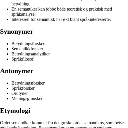
betydning.
En semantiker kan jobbe både teoretisk og praktisk med
språkanalyse.
Interessen for semantikk har økt blant språkinteresserte.
Synonymer
Betydningsforsker
Semantikkforsker
Betydningsanalytiker
Språkfilosof
Antonymer
Betydningsforsker
Språkforsker
Ordtyder
Meningsgransker
Etymologi
Ordet semantiker kommer fra det greske ordet semantikos, som betyr
angående betydning. En semantiker er en person som studerer