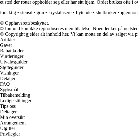
et sted der rotter oppholder seg eller har sitt hjem. Ordet brukes ofte i o
forsiktig
•
stensil
•
gon
•
krystallisere
•
flytende
•
sluttbruker
•
igjenno
© Opphavsrettsbeskyttet.
© Innhold kan ikke reproduseres uten tillatelse. Noen lenker på nettsted
© Copyright gjelder alt innhold her. Vi kan motta en del av salget via pr
Artikler
Gaver
Rabattkoder
Vurderinger
Utvalgsguider
Støtteguider
Visninger
Detaljer
FAQ
Spørsmål
Tilbakemelding
Ledige stillinger
Tips oss
Deltager
Min oversikt
Arrangement
Utgifter
Privilegier