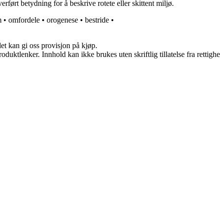
verført betydning for å beskrive rotete eller skittent miljø.
m
•
omfordele
•
orogenese
•
bestride
•
et kan gi oss provisjon på kjøp.
oduktlenker. Innhold kan ikke brukes uten skriftlig tillatelse fra rettigh