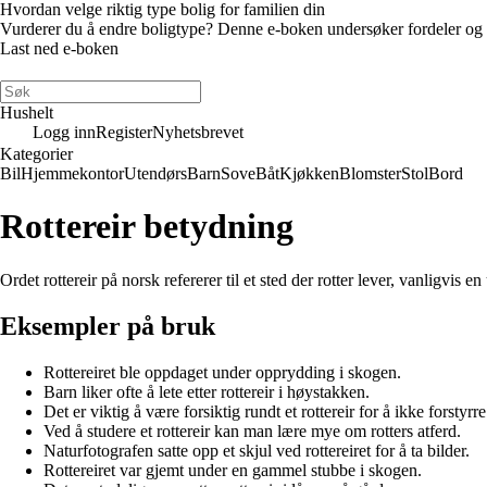
Hvordan velge riktig type bolig for familien din
Vurderer du å endre boligtype? Denne e-boken undersøker fordeler og ulem
Last ned e-boken
Hushelt
Logg inn
Register
Nyhetsbrevet
Kategorier
Bil
Hjemmekontor
Utendørs
Barn
Sove
Båt
Kjøkken
Blomster
Stol
Bord
Rottereir betydning
Ordet rottereir på norsk refererer til et sted der rotter lever, vanligvis e
Eksempler på bruk
Rottereiret ble oppdaget under opprydding i skogen.
Barn liker ofte å lete etter rottereir i høystakken.
Det er viktig å være forsiktig rundt et rottereir for å ikke forstyrr
Ved å studere et rottereir kan man lære mye om rotters atferd.
Naturfotografen satte opp et skjul ved rottereiret for å ta bilder.
Rottereiret var gjemt under en gammel stubbe i skogen.