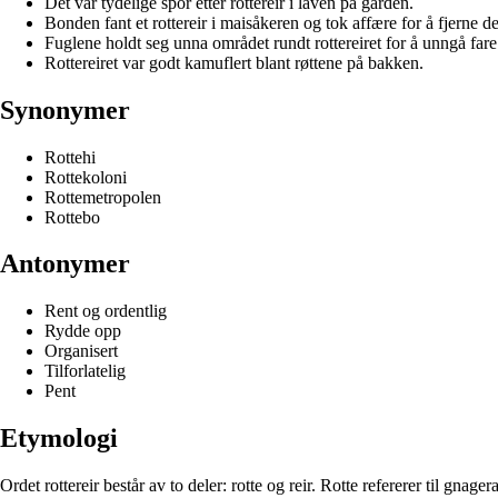
Det var tydelige spor etter rottereir i låven på gården.
Bonden fant et rottereir i maisåkeren og tok affære for å fjerne de
Fuglene holdt seg unna området rundt rottereiret for å unngå fare
Rottereiret var godt kamuflert blant røttene på bakken.
Synonymer
Rottehi
Rottekoloni
Rottemetropolen
Rottebo
Antonymer
Rent og ordentlig
Rydde opp
Organisert
Tilforlatelig
Pent
Etymologi
Ordet rottereir består av to deler: rotte og reir. Rotte refererer til gnag