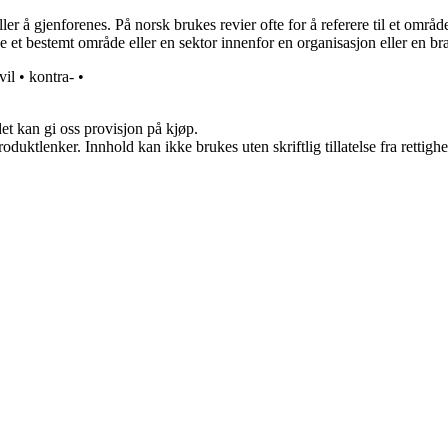
er å gjenforenes. På norsk brukes revier ofte for å referere til et område 
 et bestemt område eller en sektor innenfor en organisasjon eller en bra
vil
•
kontra-
•
et kan gi oss provisjon på kjøp.
oduktlenker. Innhold kan ikke brukes uten skriftlig tillatelse fra rettigh