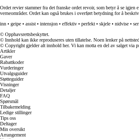
Ordet revier stammer fra det franske ordet revoir, som betyr å se igjen ell
verneområder. Ordet kan også brukes i overført betydning for å beskrive
inn
•
geipe
•
assist
•
intensjon
•
effektiv
•
perfekt
•
skjele
•
nidvise
•
ser
© Opphavsrettsbeskyttet.
© Innhold kan ikke reproduseres uten tillatelse. Noen lenker på nettsted
© Copyright gjelder alt innhold her. Vi kan motta en del av salget via pr
Artikler
Gaver
Rabattkoder
Vurderinger
Utvalgsguider
Støtteguider
Visninger
Detaljer
FAQ
Spørsmål
Tilbakemelding
Ledige stillinger
Tips oss
Deltager
Min oversikt
Arrangement