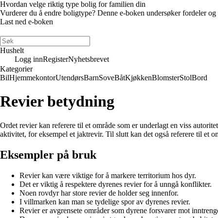
Hvordan velge riktig type bolig for familien din
Vurderer du å endre boligtype? Denne e-boken undersøker fordeler og ulem
Last ned e-boken
Hushelt
Logg inn
Register
Nyhetsbrevet
Kategorier
Bil
Hjemmekontor
Utendørs
Barn
Sove
Båt
Kjøkken
Blomster
Stol
Bord
Revier betydning
Ordet revier kan referere til et område som er underlagt en viss autorite
aktivitet, for eksempel et jaktrevir. Til slutt kan det også referere til 
Eksempler på bruk
Revier kan være viktige for å markere territorium hos dyr.
Det er viktig å respektere dyrenes revier for å unngå konflikter.
Noen rovdyr har store revier de holder seg innenfor.
I villmarken kan man se tydelige spor av dyrenes revier.
Revier er avgrensete områder som dyrene forsvarer mot inntreng