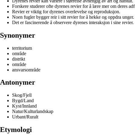
Dyrenes revier kan variere i størrelse avhengig av art og habitat.
Forskere studerer ofte dyrenes revier for å lære mer om deres adf
Revier er viktig for dyrenes overlevelse og reproduksjon.
Noen fugler bygger reir i sitt revier for å hekke og oppdra unger.
Det er fascinerende å observere dyrenes interaksjon i sine revier.
Synonymer
territorium
område
distrikt
område
ansvarsområde
Antonymer
Skog/Fjell
Bygd/Land
Kyst/Innland
Natur/Kulturlandskap
Urbant/Ruralt
Etymologi