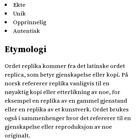
Ekte
Unik
Opprinnelig
Autentisk
Etymologi
Ordet replika kommer fra det latinske ordet
replica, som betyr gjenskapelse eller kopi. På
norsk refererer replika vanligvis til en
nøyaktig kopi eller etterlikning av noe, for
eksempel en replika av en gammel gjenstand
eller en replika av et kunstverk. Ordet brukes
også i sammenhenger hvor det refererer til en
gjenskapelse eller reproduksjon av noe
originalt.