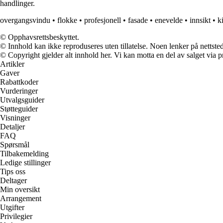
handlinger.
overgangsvindu
•
flokke
•
profesjonell
•
fasade
•
enevelde
•
innsikt
•
k
© Opphavsrettsbeskyttet.
© Innhold kan ikke reproduseres uten tillatelse. Noen lenker på nettsted
© Copyright gjelder alt innhold her. Vi kan motta en del av salget via pr
Artikler
Gaver
Rabattkoder
Vurderinger
Utvalgsguider
Støtteguider
Visninger
Detaljer
FAQ
Spørsmål
Tilbakemelding
Ledige stillinger
Tips oss
Deltager
Min oversikt
Arrangement
Utgifter
Privilegier