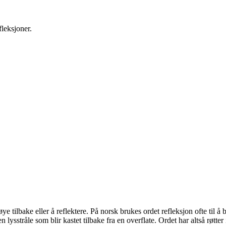
fleksjoner.
ye tilbake eller å reflektere. På norsk brukes ordet refleksjon ofte til 
il en lysstråle som blir kastet tilbake fra en overflate. Ordet har altså røtt