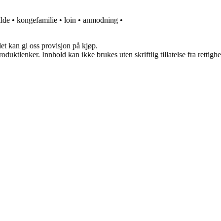
ilde
•
kongefamilie
•
loin
•
anmodning
•
et kan gi oss provisjon på kjøp.
oduktlenker. Innhold kan ikke brukes uten skriftlig tillatelse fra rettigh