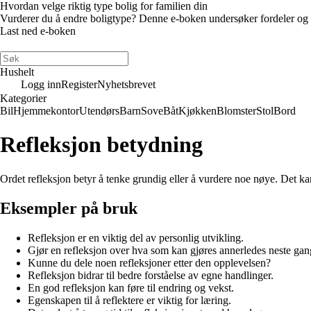
Hvordan velge riktig type bolig for familien din
Vurderer du å endre boligtype? Denne e-boken undersøker fordeler og ulem
Last ned e-boken
Hushelt
Logg inn
Register
Nyhetsbrevet
Kategorier
Bil
Hjemmekontor
Utendørs
Barn
Sove
Båt
Kjøkken
Blomster
Stol
Bord
Refleksjon betydning
Ordet refleksjon betyr å tenke grundig eller å vurdere noe nøye. Det kan og
Eksempler på bruk
Refleksjon er en viktig del av personlig utvikling.
Gjør en refleksjon over hva som kan gjøres annerledes neste gan
Kunne du dele noen refleksjoner etter den opplevelsen?
Refleksjon bidrar til bedre forståelse av egne handlinger.
En god refleksjon kan føre til endring og vekst.
Egenskapen til å reflektere er viktig for læring.