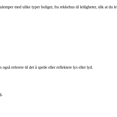
per med ulike typer boliger, fra rekkehus til leiligheter, slik at du le
så referere til det å speile eller reflektere lys eller lyd.
g.