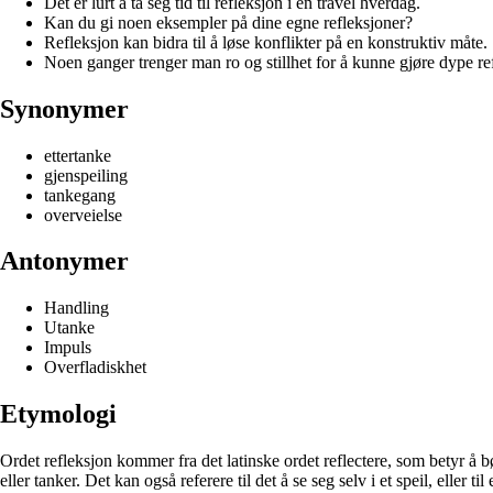
Det er lurt å ta seg tid til refleksjon i en travel hverdag.
Kan du gi noen eksempler på dine egne refleksjoner?
Refleksjon kan bidra til å løse konflikter på en konstruktiv måte.
Noen ganger trenger man ro og stillhet for å kunne gjøre dype re
Synonymer
ettertanke
gjenspeiling
tankegang
overveielse
Antonymer
Handling
Utanke
Impuls
Overfladiskhet
Etymologi
Ordet refleksjon kommer fra det latinske ordet reflectere, som betyr å bø
eller tanker. Det kan også referere til det å se seg selv i et speil, eller t