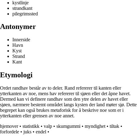
kystlinje
strandkant
pilegrimssted
Antonymer
Innerside
Havn
Kyst
Strand
Kant
Etymologi
Ordet randhav består av to deler. Rand refererer til kanten eller
ytterkanten av noe, mens hav refererer til sjøen eller det åpne havet.
Dermed kan vi definere randhav som den ytre delen av havet eller
sjøen, nærmere bestemt området langs kysten der land møter sjø. Dette
begrepet kan også brukes metaforisk for å beskrive noe som er i
ytterkanten eller grensen av noe annet.
hjemover
•
statistikk
•
valp
•
skumgummi
•
myndighet
•
tiltak
•
forfordele
•
juks
•
endel
•