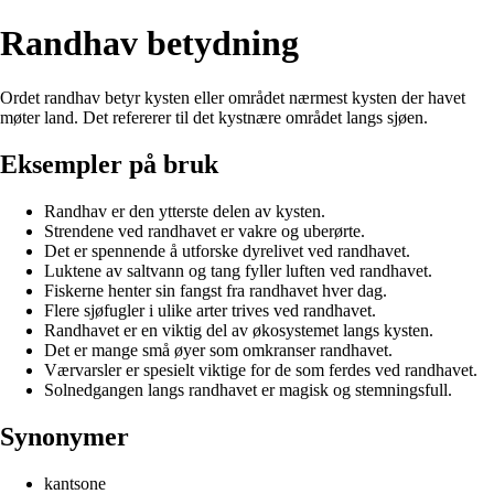
Randhav betydning
Ordet randhav betyr kysten eller området nærmest kysten der havet
møter land. Det refererer til det kystnære området langs sjøen.
Eksempler på bruk
Randhav er den ytterste delen av kysten.
Strendene ved randhavet er vakre og uberørte.
Det er spennende å utforske dyrelivet ved randhavet.
Luktene av saltvann og tang fyller luften ved randhavet.
Fiskerne henter sin fangst fra randhavet hver dag.
Flere sjøfugler i ulike arter trives ved randhavet.
Randhavet er en viktig del av økosystemet langs kysten.
Det er mange små øyer som omkranser randhavet.
Værvarsler er spesielt viktige for de som ferdes ved randhavet.
Solnedgangen langs randhavet er magisk og stemningsfull.
Synonymer
kantsone