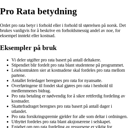
Pro Rata betydning
Ordet pro rata betyr i forhold eller i forhold til størrelsen på norsk. Det
brukes vanligvis for å beskrive en forholdsmessig andel av noe, for
eksempel inntekt eller kostnad.
Eksempler på bruk
Vi deler utgifter pro rata basert på antall deltakere.
Stipendiet blir fordelt pro rata blant studentene på programmet.
Leiekontrakten sier at kostnadene skal fordeles pro rata mellom
partene.
Antallet feriedager beregnes pro rata for nyansatte.
Overføringene til fondet skal gjøres pro rata i henhold til
medlemmenes bidrag.
Pro rata betaling er nødvendig for å sikre rettferdig fordeling av
kostnader.
Skattefradraget beregnes pro rata basert på antall dager i
utlandet.
Pro rata forsikringspremie gjelder for alle som deltar i ordningen.
Utbyttet fordeles pro rata blant aksjonærene i selskapet.
Enighet om pro rata fordeling av ressursene er viktig for