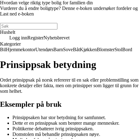
Hvordan velge riktig type bolig for familien din
Vurderer du å endre boligtype? Denne e-boken undersøker fordeler og ulem
Last ned e-boken
Hushelt
Logg inn
Register
Nyhetsbrevet
Kategorier
Bil
Hjemmekontor
Utendørs
Barn
Sove
Båt
Kjøkken
Blomster
Stol
Bord
Prinsippsak betydning
Ordet prinsippsak på norsk refererer til en sak eller problemstilling so
konkrete detaljer eller fakta, men om prinsipper som ligger til grunn fo
som helhet.
Eksempler på bruk
Prinsippsaken har stor betydning for samfunnet.
Dette er en prinsippsak som berører mange mennesker.
Politikerne debatterer ivrig prinsippsaken.
Domstolen må behandle prinsippsaken nøye.