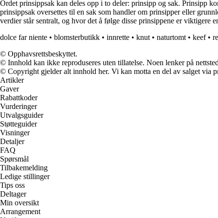
Ordet prinsippsak kan deles opp i to deler: prinsipp og sak. Prinsipp kom
prinsippsak oversettes til en sak som handler om prinsipper eller grunnl
verdier står sentralt, og hvor det å følge disse prinsippene er viktigere 
dolce far niente
•
blomsterbutikk
•
innrette
•
knut
•
naturtomt
•
keef
•
re
© Opphavsrettsbeskyttet.
© Innhold kan ikke reproduseres uten tillatelse. Noen lenker på nettsted
© Copyright gjelder alt innhold her. Vi kan motta en del av salget via pr
Artikler
Gaver
Rabattkoder
Vurderinger
Utvalgsguider
Støtteguider
Visninger
Detaljer
FAQ
Spørsmål
Tilbakemelding
Ledige stillinger
Tips oss
Deltager
Min oversikt
Arrangement