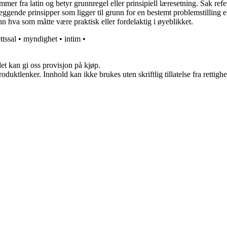
mer fra latin og betyr grunnregel eller prinsipiell læresetning. Sak refe
eggende prinsipper som ligger til grunn for en bestemt problemstilling el
enn hva som måtte være praktisk eller fordelaktig i øyeblikket.
ttssal
•
myndighet
•
intim
•
et kan gi oss provisjon på kjøp.
oduktlenker. Innhold kan ikke brukes uten skriftlig tillatelse fra rettigh