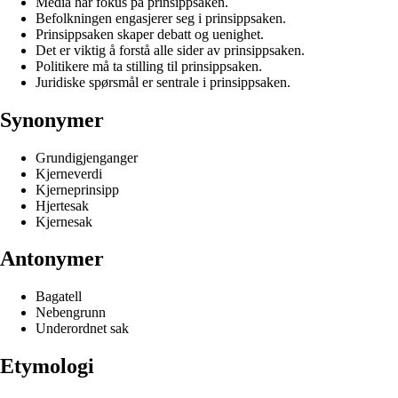
Media har fokus på prinsippsaken.
Befolkningen engasjerer seg i prinsippsaken.
Prinsippsaken skaper debatt og uenighet.
Det er viktig å forstå alle sider av prinsippsaken.
Politikere må ta stilling til prinsippsaken.
Juridiske spørsmål er sentrale i prinsippsaken.
Synonymer
Grundigjenganger
Kjerneverdi
Kjerneprinsipp
Hjertesak
Kjernesak
Antonymer
Bagatell
Nebengrunn
Underordnet sak
Etymologi