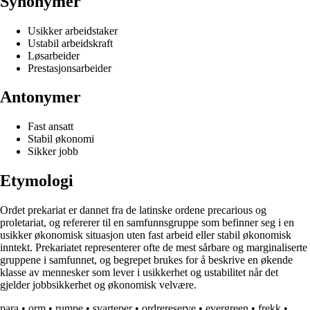
Synonymer
Usikker arbeidstaker
Ustabil arbeidskraft
Løsarbeider
Prestasjonsarbeider
Antonymer
Fast ansatt
Stabil økonomi
Sikker jobb
Etymologi
Ordet prekariat er dannet fra de latinske ordene precarious og
proletariat, og refererer til en samfunnsgruppe som befinner seg i en
usikker økonomisk situasjon uten fast arbeid eller stabil økonomisk
inntekt. Prekariatet representerer ofte de mest sårbare og marginaliserte
gruppene i samfunnet, og begrepet brukes for å beskrive en økende
klasse av mennesker som lever i usikkerhet og ustabilitet når det
gjelder jobbsikkerhet og økonomisk velvære.
para
•
orm
•
rumpe
•
svarteper
•
ordrereserve
•
evergreen
•
frekk
•