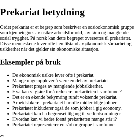
Prekariat betydning
Ordet prekariat er et begrep som beskriver en sosioøkonomisk gruppe
som kjennetegnes av usikre arbeidsforhold, lav lønn og manglende
sosial trygghet. På norsk kan dette begrepet oversettes til prekariatet.
Disse menneskene lever ofte i en tilstand av økonomisk sårbarhet og
usikkerhet når det gjelder sin økonomiske situasjon.
Eksempler på bruk
De økonomisk usikre lever ofte i prekariat.
Mange unge opplever å være en del av prekariatet.
Prekariatet preges av manglende jobbsikkerhet.
Hva kan vi gjøre for å redusere prekariteten i samfunnet?
Det er en økende bekymring rundt voksende prekariat.
Arbeidstakere i prekariatet har ofte midlertidige jobber.
Prekariatet inkluderer også de som jobber i gig economy.
Prekariatet kan ha begrenset tilgang til velferdsordninger.
Hvordan kan vi bedre forstå prekariteten mange står i?
Prekariatet representerer en sårbar gruppe i samfunnet.