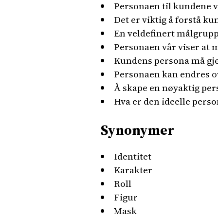
Personaen til kundene v
Det er viktig å forstå 
En veldefinert målgrupp
Personaen vår viser at
Kundens persona må gjen
Personaen kan endres ov
Å skape en nøyaktig pe
Hva er den ideelle pers
Synonymer
Identitet
Karakter
Roll
Figur
Mask