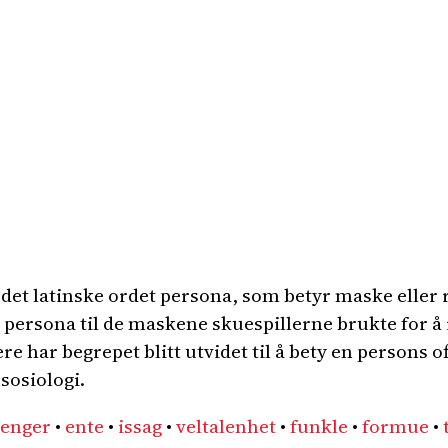
et latinske ordet persona, som betyr maske eller r
 persona til de maskene skuespillerne brukte for å 
re har begrepet blitt utvidet til å bety en persons of
sosiologi.
renger
•
ente
•
issag
•
veltalenhet
•
funkle
•
formue
•