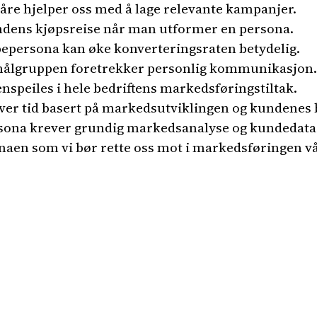
åre hjelper oss med å lage relevante kampanjer.
kundens kjøpsreise når man utformer en persona.
epersona kan øke konverteringsraten betydelig.
 målgruppen foretrekker personlig kommunikasjon.
speiles i hele bedriftens markedsføringstiltak.
er tid basert på markedsutviklingen og kundenes 
rsona krever grundig markedsanalyse og kundedata
onaen som vi bør rette oss mot i markedsføringen v